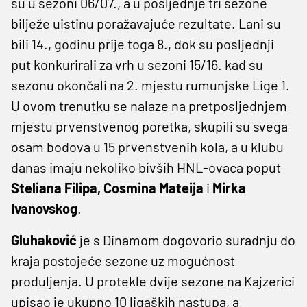
su u sezoni 06/07., a u posljednje tri sezone
bilježe uistinu poražavajuće rezultate. Lani su
bili 14., godinu prije toga 8., dok su posljednji
put konkurirali za vrh u sezoni 15/16. kad su
sezonu okončali na 2. mjestu rumunjske Lige 1.
U ovom trenutku se nalaze na pretposljednjem
mjestu prvenstvenog poretka, skupili su svega
osam bodova u 15 prvenstvenih kola, a u klubu
danas imaju nekoliko bivših HNL-ovaca poput
Steliana Filipa, Cosmina Mateija
i
Mirka
Ivanovskog
.
Gluhaković
je s Dinamom dogovorio suradnju do
kraja postojeće sezone uz mogućnost
produljenja. U protekle dvije sezone na Kajzerici
upisao je ukupno 10 ligaških nastupa, a