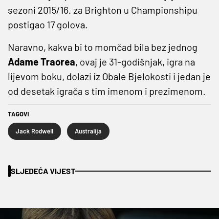
sezoni 2015/16. za Brighton u Championshipu
postigao 17 golova.
Naravno, kakva bi to momčad bila bez jednog
Adame
Traorea
, ovaj je 31-godišnjak, igra na
lijevom boku, dolazi iz Obale Bjelokosti i jedan je
od desetak igrača s tim imenom i prezimenom.
TAGOVI
Jack Rodwell
Australija
SLJEDEĆA VIJEST