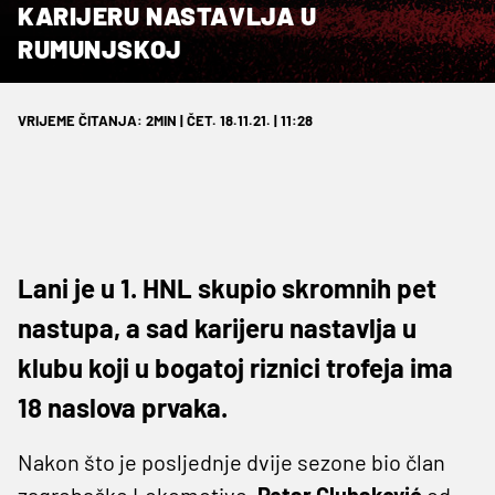
KARIJERU NASTAVLJA U
RUMUNJSKOJ
VRIJEME ČITANJA: 2MIN | ČET. 18.11.21. | 11:28
Lani je u 1. HNL skupio skromnih pet
nastupa, a sad karijeru nastavlja u
klubu koji u bogatoj riznici trofeja ima
18 naslova prvaka.
Nakon što je posljednje dvije sezone bio član
zagrebačke Lokomotive,
Petar
Gluhaković
od