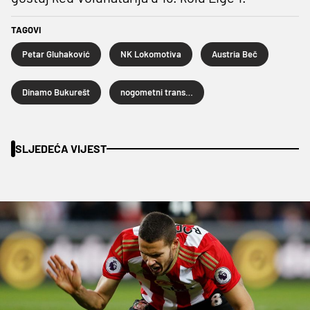
TAGOVI
Petar Gluhaković
NK Lokomotiva
Austria Beč
Dinamo Bukurešt
nogometni transferi
SLJEDEĆA VIJEST