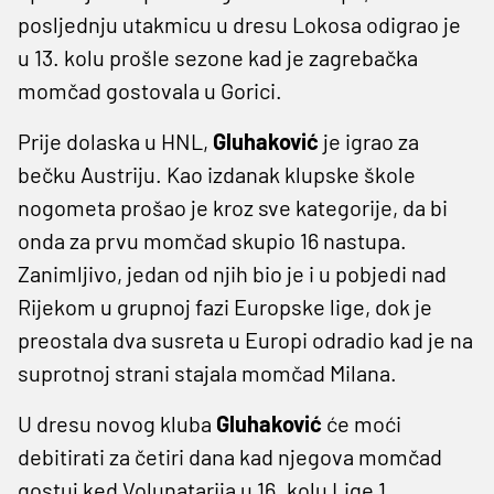
posljednju utakmicu u dresu Lokosa odigrao je
u 13. kolu prošle sezone kad je zagrebačka
momčad gostovala u Gorici.
Prije dolaska u HNL,
Gluhaković
je igrao za
bečku Austriju. Kao izdanak klupske škole
nogometa prošao je kroz sve kategorije, da bi
onda za prvu momčad skupio 16 nastupa.
Zanimljivo, jedan od njih bio je i u pobjedi nad
Rijekom u grupnoj fazi Europske lige, dok je
preostala dva susreta u Europi odradio kad je na
suprotnoj strani stajala momčad Milana.
U dresu novog kluba
Gluhaković
će moći
debitirati za četiri dana kad njegova momčad
gostuj ked Volunatarija u 16. kolu Lige 1.