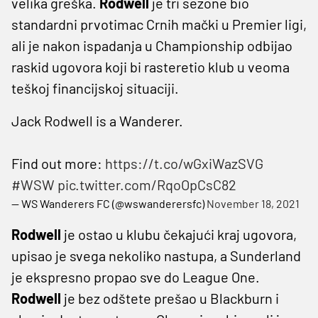
velika greška.
Rodwell
je tri sezone bio
standardni prvotimac Crnih mački u Premier ligi,
ali je nakon ispadanja u Championship odbijao
raskid ugovora koji bi rasteretio klub u veoma
teškoj financijskoj situaciji.
Jack Rodwell is a Wanderer.
Find out more:
https://t.co/wGxiWazSVG
#WSW
pic.twitter.com/RqoOpCsC82
— WS Wanderers FC (@wswanderersfc)
November 18, 2021
Rodwell
je ostao u klubu čekajući kraj ugovora,
upisao je svega nekoliko nastupa, a Sunderland
je ekspresno propao sve do League One.
Rodwell
je bez odštete prešao u Blackburn i