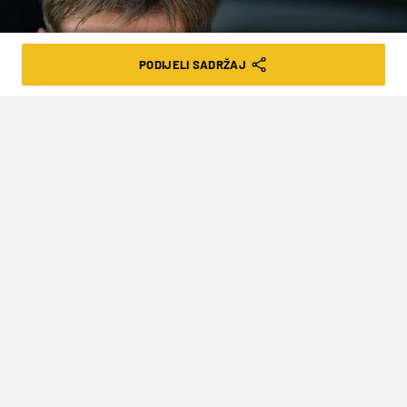
PODIJELI SADRŽAJ
Igor Soban/PIXSELL
RENDULIĆU NIJE LAKO: KRIZMANIĆ
OUT DO KRAJA GODINE, LOVRIĆ U
LOŠEM STANJU, VRATIO SE
ŠIMUNOVIĆ
VRIJEME ČITANJA: 2MIN | ČET. 18.11.21. | 11:28