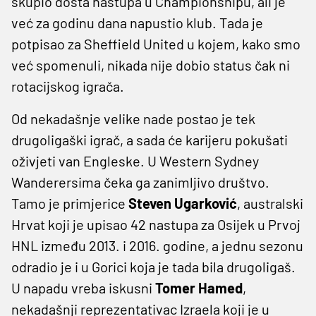
skupio dosta nastupa u Championshipu, ali je
već za godinu dana napustio klub. Tada je
potpisao za Sheffield United u kojem, kako smo
već spomenuli, nikada nije dobio status čak ni
rotacijskog igrača.
Od nekadašnje velike nade postao je tek
drugoligaški igrač, a sada će karijeru pokušati
oživjeti van Engleske. U Western Sydney
Wanderersima čeka ga zanimljivo društvo.
Tamo je primjerice
Steven
Ugarković
, australski
Hrvat koji je upisao 42 nastupa za Osijek u Prvoj
HNL između 2013. i 2016. godine, a jednu sezonu
odradio je i u Gorici koja je tada bila drugoligaš.
U napadu vreba iskusni
Tomer
Hamed
,
nekadašnji reprezentativac Izraela koji je u