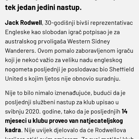
tek jedan jedini nastup.
Jack
Rodwell
, 30-godišnji bivši reprezentativac
Engleske kao slobodan igrač potpisao je za
australskog prvoligaša Western Sidney
Wanderers. Ovom pomalo zaboravljenom igraču
koji je nekoć važio za veliku nadu engleskog
nogometa posljednji je poslodavac bio Sheffield
United s kojim ljetos nije obnovio suradnju.
Nije to bilo nimalo iznenađujuće, budući da je
posljednji službeni nastup za klub upisao u
svibnju 2020. godine, tako da je posljednjih
14
mjeseci u klubu proveo van natjecateljskog
kadra
. Nije uvijek djelovalo da će Rodwellova
karijera otići ovim smjerom. Za svoj matični klub