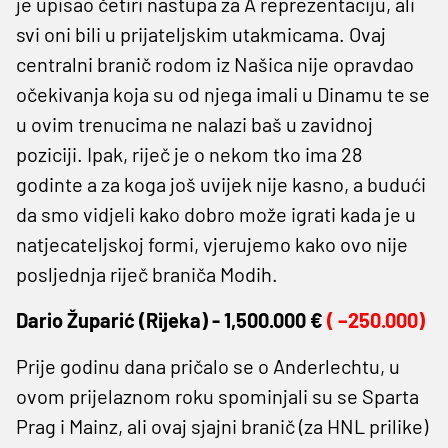
je upisao četiri nastupa za A reprezentaciju, ali
svi oni bili u prijateljskim utakmicama. Ovaj
centralni branič rodom iz Našica nije opravdao
očekivanja koja su od njega imali u Dinamu te se
u ovim trenucima ne nalazi baš u zavidnoj
poziciji. Ipak, riječ je o nekom tko ima 28
godinte a za koga još uvijek nije kasno, a budući
da smo vidjeli kako dobro može igrati kada je u
natjecateljskoj formi, vjerujemo kako ovo nije
posljednja riječ braniča Modih.
Dario Župarić (
Rijeka) -
1,500.000 €
( –250.000)
Prije godinu dana pričalo se o Anderlechtu, u
ovom prijelaznom roku spominjali su se Sparta
Prag i Mainz, ali ovaj sjajni branič (za HNL prilike)