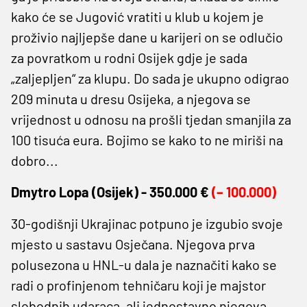
kako će se Jugović vratiti u klub u kojem je
proživio najljepše dane u karijeri on se odlučio
za povratkom u rodni Osijek gdje je sada
„zaljepljen“ za klupu. Do sada je ukupno odigrao
209 minuta u dresu Osijeka, a njegova se
vrijednost u odnosu na prošli tjedan smanjila za
100 tisuća eura. Bojimo se kako to ne miriši na
dobro...
Dmytro Lopa (
Osijek) -
350.000 €
(– 100.000)
30-godišnji Ukrajinac potpuno je izgubio svoje
mjesto u sastavu Osječana. Njegova prva
polusezona u HNL-u dala je naznačiti kako se
radi o profinjenom tehničaru koji je majstor
slobodnih udaraca, ali jednostavno njegova