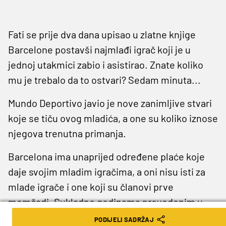
Fati se prije dva dana upisao u zlatne knjige
Barcelone postavši najmlađi igrač koji je u
jednoj utakmici zabio i asistirao. Znate koliko
mu je trebalo da to ostvari? Sedam minuta...
Mundo Deportivo javio je nove zanimljive stvari
koje se tiču ovog mladića, a one su koliko iznose
njegova trenutna primanja.
Barcelona ima unaprijed određene plaće koje
daje svojim mladim igračima, a oni nisu isti za
mlade igrače i one koji su članovi prve
momčadi. Sukladno godinama provedenim u
Barceloni i sukladno statusu u momčadi
PODIJELI SADRŽAJ