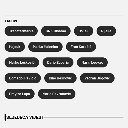
TAGOVI
Transfermarkt
GNK Dinamo
Osijek
Rijeka
Hajduk
Marko Malenica
Fran Karačić
Marko Lešković
Dario Župarić
Marin Leovac
Domagoj Pavičić
Dino Beširović
Vedran Jugović
Dmytro Lopa
Mario Gavranović
SLJEDEĆA VIJEST