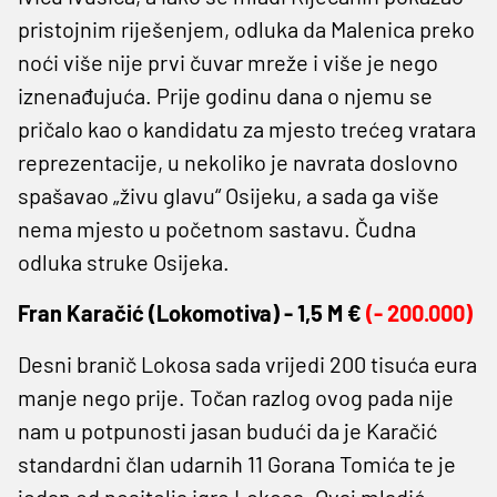
pristojnim riješenjem, odluka da Malenica preko
noći više nije prvi čuvar mreže i više je nego
iznenađujuća. Prije godinu dana o njemu se
pričalo kao o kandidatu za mjesto trećeg vratara
reprezentacije, u nekoliko je navrata doslovno
spašavao „živu glavu“ Osijeku, a sada ga više
nema mjesto u početnom sastavu. Čudna
odluka struke Osijeka.
Fran Karačić (
Lokomotiva) -
1,5 M €
(- 200.000)
Desni branič Lokosa sada vrijedi 200 tisuća eura
manje nego prije. Točan razlog ovog pada nije
nam u potpunosti jasan budući da je Karačić
standardni član udarnih 11 Gorana Tomića te je
jedan od nositelja igre Lokosa. Ovaj mladić