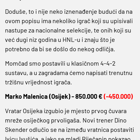
Doduše, to i nije neko iznenađenje budući da na
ovom popisu ima nekoliko igrač koji su upisivali
nastupe za nacionalne selekcije, te onih koji su
već dugi niz godina u HNL-u i znaju što je
potrebno da bi se došlo do nekog odličja.
Momčad smo postavili u klasičnom 4-4-2
sustavu, a u zagradama ćemo napisati trenutnu
tržišnu vrijednost igrača.
Marko Malenica (
Osijek) -
850.000
€
(-450.000)
Vratar Osijeka izgubio je mjesto prvog čuvara
mreže osiječkog prvoligaša. Novi trener Dino
Skender odlučio se na između vratnica postaviti
Ivicu Ivušića, a iako se mladi Riječanin pokazao