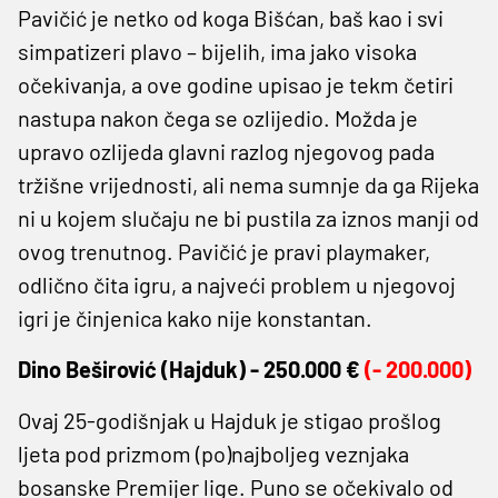
Pavičić je netko od koga Bišćan, baš kao i svi
simpatizeri plavo – bijelih, ima jako visoka
očekivanja, a ove godine upisao je tekm četiri
nastupa nakon čega se ozlijedio. Možda je
upravo ozlijeda glavni razlog njegovog pada
tržišne vrijednosti, ali nema sumnje da ga Rijeka
ni u kojem slučaju ne bi pustila za iznos manji od
ovog trenutnog. Pavičić je pravi playmaker,
odlično čita igru, a najveći problem u njegovoj
igri je činjenica kako nije konstantan.
Dino Beširović (
Hajduk) -
250.000
€
(- 200.000)
Ovaj 25-godišnjak u Hajduk je stigao prošlog
ljeta pod prizmom (po)najboljeg veznjaka
bosanske Premijer lige. Puno se očekivalo od