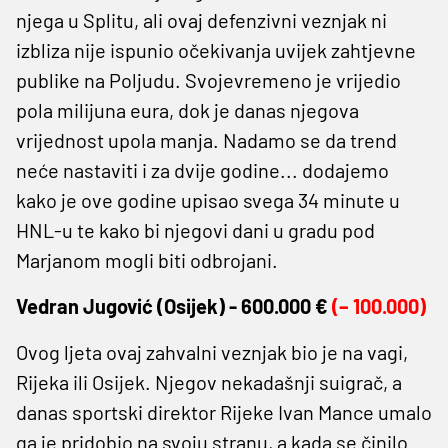
njega u Splitu, ali ovaj defenzivni veznjak ni
izbliza nije ispunio očekivanja uvijek zahtjevne
publike na Poljudu. Svojevremeno je vrijedio
pola milijuna eura, dok je danas njegova
vrijednost upola manja. Nadamo se da trend
neće nastaviti i za dvije godine... dodajemo
kako je ove godine upisao svega 34 minute u
HNL-u te kako bi njegovi dani u gradu pod
Marjanom mogli biti odbrojani.
Vedran Jugović (Osijek) - 600.000 €
(– 100.000)
Ovog ljeta ovaj zahvalni veznjak bio je na vagi,
Rijeka ili Osijek. Njegov nekadašnji suigrač, a
danas sportski direktor Rijeke Ivan Mance umalo
ga je pridobio na svoju stranu, a kada se činilo