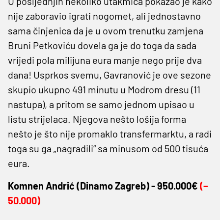
U posljednjih nekoliko utakmica pokazao je kako
nije zaboravio igrati nogomet, ali jednostavno
sama činjenica da je u ovom trenutku zamjena
Bruni Petkoviću dovela ga je do toga da sada
vrijedi pola milijuna eura manje nego prije dva
dana! Usprkos svemu, Gavranović je ove sezone
skupio ukupno 491 minutu u Modrom dresu (11
nastupa), a pritom se samo jednom upisao u
listu strijelaca. Njegova nešto lošija forma
nešto je što nije promaklo transfermarktu, a radi
toga su ga „nagradili“ sa minusom od 500 tisuća
eura.
Komnen Andrić (
Dinamo Zagreb) -
950.000€
(–
50.000)