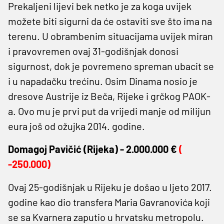
Prekaljeni lijevi bek netko je za koga uvijek
možete biti sigurni da će ostaviti sve što ima na
terenu. U obrambenim situacijama uvijek miran
i pravovremen ovaj 31-godišnjak donosi
sigurnost, dok je povremeno spreman ubacit se
i u napadačku trećinu. Osim Dinama nosio je
dresove Austrije iz Beča, Rijeke i grčkog PAOK-
a. Ovo mu je prvi put da vrijedi manje od milijun
eura još od ožujka 2014. godine.
Domagoj Pavičić (
Rijeka) -
2.000.000 €
(
-250.000)
Ovaj 25-godišnjak u Rijeku je došao u ljeto 2017.
godine kao dio transfera Maria Gavranovića koji
se sa Kvarnera zaputio u hrvatsku metropolu.