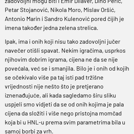
zadovoljni mogu biti i Emir Dilaver, Dino Perić,
Petar Stojanović, Nikola Moro, Mislav Oršić,
Antonio Marin i Sandro Kulenović pored čijih je
imena također jedna zelena strelica.
Ipak, ima i onih koji nisu tako zadovoljni jučer
navečer otišli spavat. Nekim igračima, usprkos
njihovim dobrim igrama, cijena ne da se nije
povećala, već se i smanjila. Bilo je i onih od kojih
se očekivalo više pa taj isti pad tržišne
vrijednosti nije nešto što je pretjerano
iznenađujuće, ali kada sagledamo širu sliku
uspjeli smo vidjeti da se od onih kojima je pala
cijena da složiti i više nego pristojna momčad
koja bi u HNL-u prema svim parametrima bila u
samoj borbi za vrh.