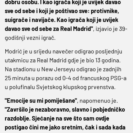
dobru osobu. I kao igrača koji je uvijek davao
sve od sebe i koji je poštivao sve: protivnike,
suigrače i navijače. Kao igrača koji je uvijek
davao sve od sebe za Real Madrid"
, izjavio je 39-
godišnji vezni igrač.
Modrić je u srijedu navečer odigrao posljednju
utakmicu za Real Madrid gdje je bio 13 godina.
Na stadionu u New Jerseyu odigrao je zadnjih
25 minuta u porazu od 0-4 od francuskog PSG-a
u polufinalu Svjetskog klupskog prvenstva.
"Emocije su mi pomiješane"
, napomenuo je.
"Završilo je nezaboravno, slavno i pobjedničko
razdoblje. Sjećanje na sve što sam ovdje
postigao čini me jako sretnim, čak i sada kada