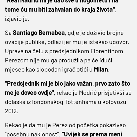
tome ću mu biti zahvalan do kraja života"
,
izjavio je.
Sa
Santiago Bernabea
, gdje je doživio brojne
ovacije publike, odlazi jer mu je istekao ugovor.
Uprava na čelu s predsjednikom Florentinom
Perezom nije mu ga produžila pa će idući
mjesec kao slobodan igrač otići u
Milan
.
"Predsjednik mi je bio jako važan, prvo zato što
me je doveo ovdje"
, rekao je Modrić prisjetivši se
dolaska iz londonskog Tottenhama u kolovozu
2012.
Rekao je da mu je Perez od početka pokazivao
"posebnu naklonost".
"Uvijek se prema meni