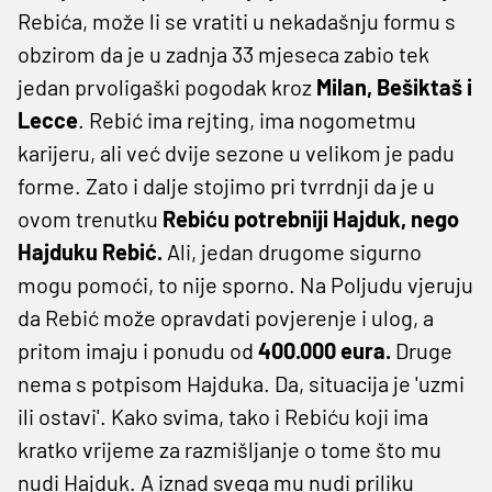
Rebića, može li se vratiti u nekadašnju formu s
obzirom da je u zadnja 33 mjeseca zabio tek
jedan prvoligaški pogodak kroz
Milan, Bešiktaš i
Lecce
.
Rebić ima rejting, ima nogometmu
karijeru, ali već dvije sezone u velikom je padu
forme. Zato i dalje stojimo pri tvrrdnji da je u
ovom trenutku
Rebiću potrebniji Hajduk, nego
Hajduku Rebić.
Ali, jedan drugome sigurno
mogu pomoći, to nije sporno. Na Poljudu vjeruju
da Rebić može opravdati povjerenje i ulog, a
pritom imaju i ponudu od
400.000 eura.
Druge
nema s potpisom Hajduka. Da, situacija je 'uzmi
ili ostavi'. Kako svima, tako i Rebiću koji ima
kratko vrijeme za razmišljanje o tome što mu
nudi Hajduk. A iznad svega mu nudi priliku