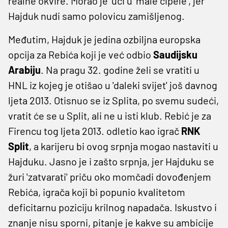
realne okvire. Morao je 'ući u 'male cipele', jer
Hajduk nudi samo polovicu zamišljenog.
Međutim, Hajduk je jedina ozbiljna europska
opcija za Rebića koji je već odbio
Saudijsku
Arabiju
. Na pragu 32. godine želi se vratiti u
HNL iz kojeg je otišao u 'daleki svijet' još davnog
ljeta 2013. Otisnuo se iz Splita, po svemu sudeći,
vratit će se u Split, ali ne u isti klub. Rebić je za
Firencu tog ljeta 2013. odletio kao igrač
RNK
Split
, a karijeru bi ovog srpnja mogao nastaviti u
Hajduku. Jasno je i zašto srpnja, jer Hajduku se
žuri 'zatvarati' priču oko momčadi dovođenjem
Rebića, igrača koji bi popunio kvalitetom
deficitarnu poziciju krilnog napadača. Iskustvo i
znanje nisu sporni, pitanje je kakve su ambicije