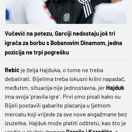
Vučević na potezu, Garciji nedostaju još tri
igrača za borbu s Bobanovim Dinamom, jedna
pozicija ne trpi pogrešku
Rebić
je želja Hajduka, o tome ne treba
debatirati. Bijelima treba iskusni krilni napadač,
međutim, situacija nije jednostavna, jer
Hajduk
ima svoja 'pravila igre'. Prvi smo pisali kako su
Bijeli postavili gabarite plaćanja u ljetnom
mercatu koji vrijede za sve nove angažmane bez
izuzetka. Hajduk može platiti odštetu, kao što je
uradio u slučaju trenera
Garcije i Karačlća,
a