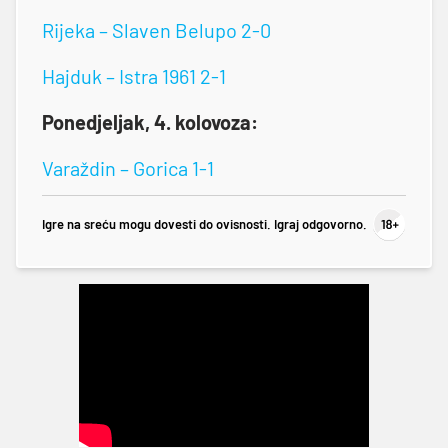
Rijeka – Slaven Belupo 2-0
Hajduk – Istra 1961 2-1
Ponedjeljak, 4. kolovoza:
Varaždin – Gorica 1-1
Igre na sreću mogu dovesti do ovisnosti. Igraj odgovorno.