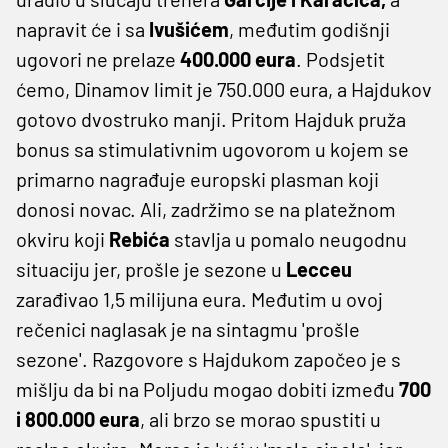
napravit će i sa
Ivušićem
, međutim godišnji
ugovori ne prelaze
400.000 eura
. Podsjetit
ćemo, Dinamov limit je 750.000 eura, a Hajdukov
gotovo dvostruko manji. Pritom Hajduk pruža
bonus sa stimulativnim ugovorom u kojem se
primarno nagrađuje europski plasman koji
donosi novac. Ali, zadržimo se na platežnom
okviru koji
Rebića
stavlja u pomalo neugodnu
situaciju jer, prošle je sezone u
Lecceu
zarađivao 1,5 milijuna eura. Međutim u ovoj
rečenici naglasak je na sintagmu 'prošle
sezone'. Razgovore s Hajdukom započeo je s
mišlju da bi na Poljudu mogao dobiti između
700
i 800.000 eura
, ali brzo se morao spustiti u