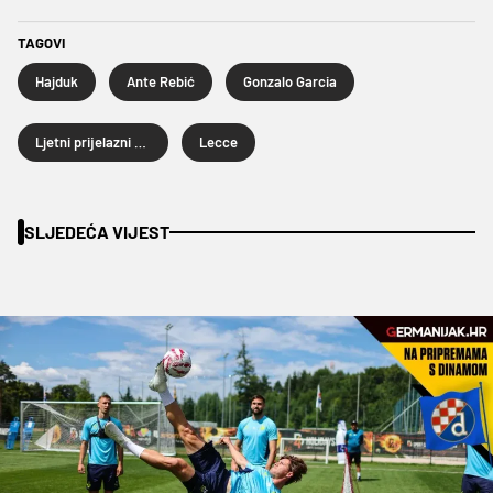
TAGOVI
Hajduk
Ante Rebić
Gonzalo Garcia
Ljetni prijelazni rok 2025.
Lecce
SLJEDEĆA VIJEST