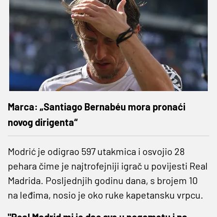
Marca: „Santiago Bernabéu mora pronaći
novog dirigenta“
Modrić je odigrao 597 utakmica i osvojio 28
pehara čime je najtrofejniji igrač u povijesti Real
Madrida. Posljednjih godinu dana, s brojem 10
na leđima, nosio je oko ruke kapetansku vrpcu.
"Real Madrid mi je dao sve u nogometu i na