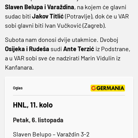
Slaven Belupa i Varaždina
, na kojem će glavni
sudac biti
Jakov Titlić
(Potravlje), dok će u VAR
sobi glavni biti Ivan Vučković (Zagreb).
Subota nam donosi dvije utakmice. Dvoboj
Osijeka i Rudeša
sudi
Ante Terzić
iz Podstrane,
a u VAR sobi sve će nadzirati Marin Vidulin iz
Kanfanara.
Oglas
HNL, 11. kolo
Petak, 6. listopada
Slaven Belupo – Varaždin 3-2