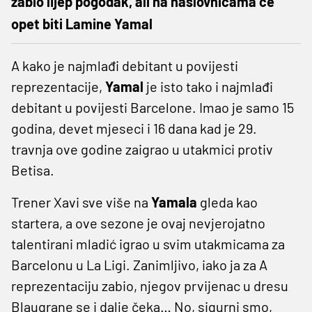
zabio lijep pogodak, ali na naslovnicama će
opet biti Lamine Yamal
A kako je najmlađi debitant u povijesti
reprezentacije,
Yamal
je isto tako i najmlađi
debitant u povijesti Barcelone. Imao je samo 15
godina, devet mjeseci i 16 dana kad je 29.
travnja ove godine zaigrao u utakmici protiv
Betisa.
Trener Xavi sve više na
Yamala
gleda kao
startera, a ove sezone je ovaj nevjerojatno
talentirani mladić igrao u svim utakmicama za
Barcelonu u La Ligi. Zanimljivo, iako ja za A
reprezentaciju zabio, njegov prvijenac u dresu
Blaugrane se i dalje čeka… No, sigurni smo,