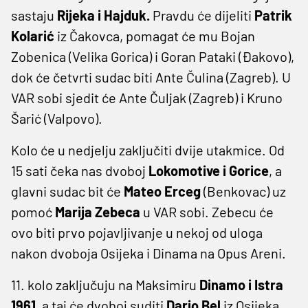
sastaju
Rijeka i Hajduk.
Pravdu će dijeliti
Patrik
Kolarić
iz Čakovca, pomagat će mu Bojan
Zobenica (Velika Gorica) i Goran Pataki (Đakovo),
dok će četvrti sudac biti Ante Čulina (Zagreb). U
VAR sobi sjedit će Ante Čuljak (Zagreb) i Kruno
Šarić (Valpovo).
Kolo će u nedjelju zaključiti dvije utakmice. Od
15 sati čeka nas dvoboj
Lokomotive i Gorice
, a
glavni sudac bit će
Mateo Erceg
(Benkovac) uz
pomoć
Marija Zebeca
u VAR sobi. Zebecu će
ovo biti prvo pojavljivanje u nekoj od uloga
nakon dvoboja Osijeka i Dinama na Opus Areni.
11. kolo zaključuju na Maksimiru
Dinamo i Istra
1961
, a taj će dvoboj suditi
Dario Bel
iz Osijeka,