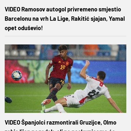
VIDEO Ramosov autogol privremeno smjestio
Barcelonu na vrh La Lige, Rakitić sjajan, Yamal
opet oduševio!
VIDEO Španjolci razmontirali Gruzijce, Olmo