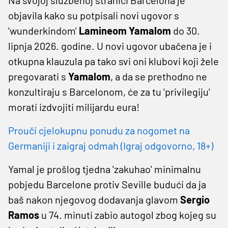
objavila kako su potpisali novi ugovor s
'wunderkindom'
Lamineom Yamalom
do 30.
lipnja 2026. godine. U novi ugovor ubačena je i
otkupna klauzula pa tako svi oni klubovi koji žele
pregovarati s
Yamalom
, a da se prethodno ne
konzultiraju s Barcelonom, će za tu 'privilegiju'
morati izdvojiti milijardu eura!
Prouči cjelokupnu ponudu za nogomet na
Germaniji i zaigraj odmah (Igraj odgovorno, 18+)
Yamal je prošlog tjedna 'zakuhao' minimalnu
pobjedu Barcelone protiv Seville budući da ja
baš nakon njegovog dodavanja glavom
Sergio
Ramos
u 74. minuti zabio autogol zbog kojeg su