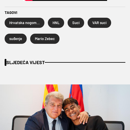
TAGOVI
Hrvatska nogometna liga
HNL
Suci
VAR suci
suđenje
Mario Zebec
SLJEDEĆA VIJEST