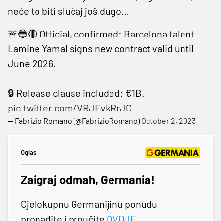
neće to biti slučaj još dugo…
🚨🔵🔴 Official, confirmed: Barcelona talent
Lamine Yamal signs new contract valid until
June 2026.
🔒 Release clause included: €1B.
pic.twitter.com/VRJEvkRrJC
— Fabrizio Romano (@FabrizioRomano)
October 2, 2023
Oglas
Zaigraj odmah, Germania!
Cjelokupnu Germanijinu ponudu
pronađite i proučite
OVDJE
.