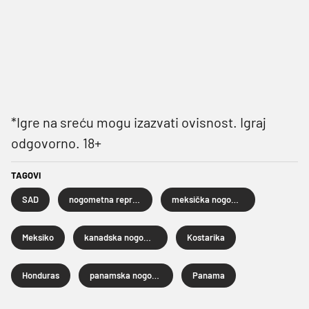
*Igre na sreću mogu izazvati ovisnost. Igraj
odgovorno. 18+
TAGOVI
SAD
nogometna reprezentacija SAD-a
meksička nogometna reprezentacija
Meksiko
kanadska nogometna reprezentacija
Kostarika
Honduras
panamska nogometna reprezentacija
Panama