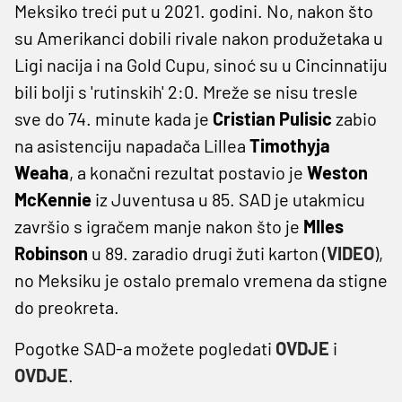
Meksiko treći put u 2021. godini. No, nakon što
su Amerikanci dobili rivale nakon produžetaka u
Ligi nacija i na Gold Cupu, sinoć su u Cincinnatiju
bili bolji s 'rutinskih' 2:0. Mreže se nisu tresle
sve do 74. minute kada je
Cristian Pulisic
zabio
na asistenciju napadača Lillea
Timothyja
Weaha
, a konačni rezultat postavio je
Weston
McKennie
iz Juventusa u 85. SAD je utakmicu
završio s igračem manje nakon što je
MIles
Robinson
u 89. zaradio drugi žuti karton (
VIDEO
),
no Meksiku je ostalo premalo vremena da stigne
do preokreta.
Pogotke SAD-a možete pogledati
OVDJE
i
OVDJE
.