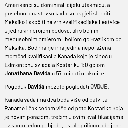
Amerikanci su dominirali cijelu utakmicu, a
posebno u nastavku kada su uspjeli slomiti
Meksiko i skočiti na vrh kvalifikacijske ljestvice
s jednakim brojem bodova, ali s boljim
međusobnim omjerom i boljom gol-razlikom od
Meksika. Bod manje ima jedina neporažena
momčad kvalifikacija Kanada koja je sinoć u
Edmontonu svladala Kostariku 1:0 golom
Jonathana Davida
u 57. minuti utakmice.
Pogodak
Davida
možete pogledati
OVDJE
.
Kanada sada ima dva boda više od četvrte
Paname i čak sedam više od pete Kostarike koja
je novim porazom, trećim u ovim kvalifikacijama
uz samo jednu pobjedu, ostala prilično udaljena