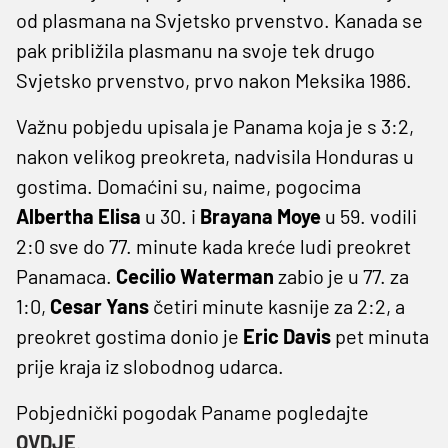
od plasmana na Svjetsko prvenstvo. Kanada se
pak približila plasmanu na svoje tek drugo
Svjetsko prvenstvo, prvo nakon Meksika 1986.
Važnu pobjedu upisala je Panama koja je s 3:2,
nakon velikog preokreta, nadvisila Honduras u
gostima. Domaćini su, naime, pogocima
Albertha Elisa
u 30. i
Brayana Moye
u 59. vodili
2:0 sve do 77. minute kada kreće ludi preokret
Panamaca.
Cecilio Waterman
zabio je u 77. za
1:0,
Cesar Yans
četiri minute kasnije za 2:2, a
preokret gostima donio je
Eric Davis
pet minuta
prije kraja iz slobodnog udarca.
Pobjednički pogodak Paname pogledajte
OVDJE
.