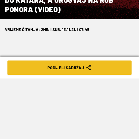
PONORA (VIDEO)
VRIJEME ČITANJA: 2MIN | SUB. 13.11.21. | 07:45
PODIJELI SADRŽAJ
Messi je igrao tek posljednjih 14
minuta.
Nakon što je Brazil sinoć s minimalnih 1:0
(
Paqueta
72') svladao Kolumbiju i matematički
izborio Katar 2022, Argentina je rano ujutro po
Hrvatskom vremenu stigla na korak do