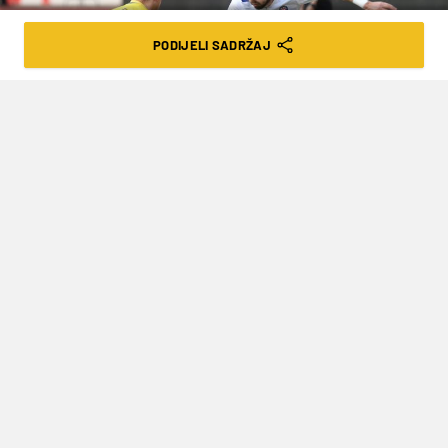
PODIJELI SADRŽAJ
Ivo Cagalj/PIXSELL
BIVŠI 'VATRENI', KOJI JE SVOJEDOBNO
BRANIO BOJE HAJDUKA, FIORENTINE I
NAPOLIJA OSTAO BEZ KLUBA
VRIJEME ČITANJA: 1MIN | SUB. 10.07.21. | 07:19