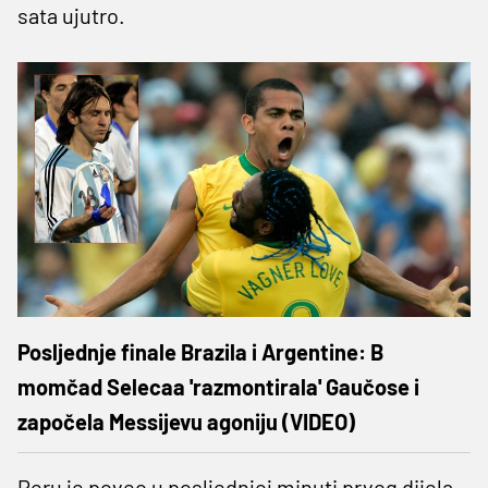
sata ujutro.
Posljednje finale Brazila i Argentine: B
momčad Selecaa 'razmontirala' Gaučose i
započela Messijevu agoniju (VIDEO)
Peru je poveo u posljednjoj minuti prvog dijela