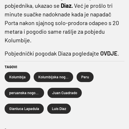
pobjednika, ukazao se
Diaz.
Već je prošlo tri
minute suačke nadoknade kada je napadač
Porta nakon sjajnog solo-prodora odapeo s 20
metara i pogodio same rašlje za pobjedu
Kolumbije.
Pobjednički pogodak Diaza pogledajte
OVDJE
.
TAGOVI
Kolumbija
Kolumbijska nogometna reprezentacija
Peru
peruanska nogometna reprezentacija
Juan Cuadrado
Gianluca Lapadula
Luis Diaz