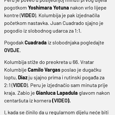
pogotkom
Yoshimara Yotuna
nakon vrlo lijepe
kontre (
VIDEO
). Kolumbija je pak izjednačila
početkom nastavka. Juan Cuadrado sjajno je
pogodio iz slobodnog udarca za 1:1.
Pogodak
Cuadrada
iz slobodnjaka pogledajte
OVDJE
.
Kolumbija stiže do preokreta u 66. Vratar
Kolumbije
Camilo Vargas
poslao je dugačku
loptu,
Diaz
ju sjajno prima i rutinski pogađa za
2:1 (
VIDEO
). Peru je izjednačio sam minuta prije
kraja. Zabio je
Gianluca Lapadula
glavom nakon
centaršuta iz kornera
(
VIDEO
).
I, kada se činilo da u regularnom dijelu neće biti