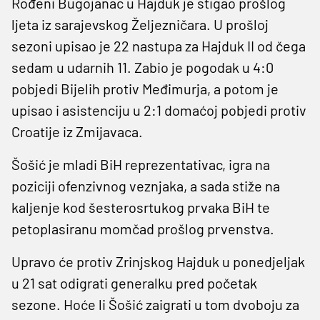
Rođeni Bugojanac u Hajduk je stigao prošlog
ljeta iz sarajevskog Željezničara. U prošloj
sezoni upisao je 22 nastupa za Hajduk II od čega
sedam u udarnih 11. Zabio je pogodak u 4:0
pobjedi Bijelih protiv Međimurja, a potom je
upisao i asistenciju u 2:1 domaćoj pobjedi protiv
Croatije iz Zmijavaca.
Šošić je mladi BiH reprezentativac, igra na
poziciji ofenzivnog veznjaka, a sada stiže na
kaljenje kod šesterosrtukog prvaka BiH te
petoplasiranu momčad prošlog prvenstva.
Upravo će protiv Zrinjskog Hajduk u ponedjeljak
u 21 sat odigrati generalku pred početak
sezone. Hoće li Šošić zaigrati u tom dvoboju za