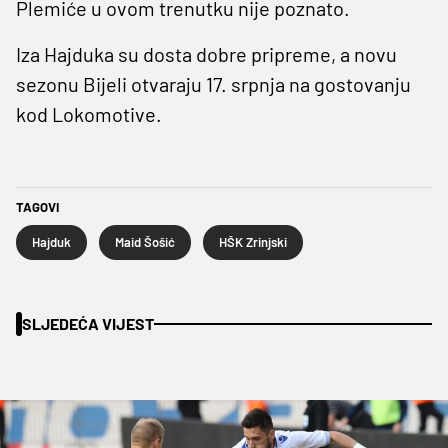
Plemiće u ovom trenutku nije poznato.
Iza Hajduka su dosta dobre pripreme, a novu
sezonu Bijeli otvaraju 17. srpnja na gostovanju
kod Lokomotive.
TAGOVI
Hajduk
Maid Šošić
HŠK Zrinjski
SLJEDEĆA VIJEST