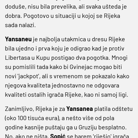
doduše, nisu bila prevelika, ali svaka ušteda je
dobra. Pogotovo u situaciji u kojoj se Rijeka
sada nalazi.
Yansaneu
je najbolja utakmica u dresu Rijeke
bila ujedno i prva koju je odigrao kad je protiv
Libertasa u Kupu postigao dva pogotka. Mnogi
su pomislili tada kako bi Gvinejac mogao biti
novi 'jackpot', ali s vremenom se pokazalo kako
njegova kvaliteta jednostavno ne odgovara
kvaliteti ostalih igrača Rijeke, kao ni samoj ligi.
Zanimljivo, Rijeka je za
Yansanea
platila odštetu
(oko 100 tisuća eura), a nešto više od pola
godine kasnije puštaju ga u Gruziju besplatno.
No, ako ne ništa,
Sopić
se barem 'riješio' igrača