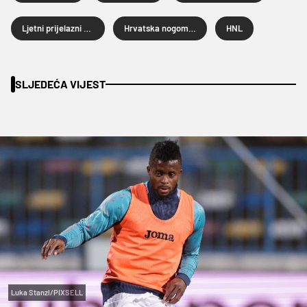
Ljetni prijelazni rok 2024.
Hrvatska nogometna liga
HNL
SLJEDEĆA VIJEST
Luka Stanzl/PIXSELL