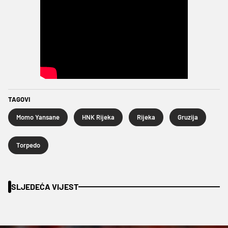
TAGOVI
Momo Yansane
HNK Rijeka
Rijeka
Gruzija
Torpedo
SLJEDEĆA VIJEST