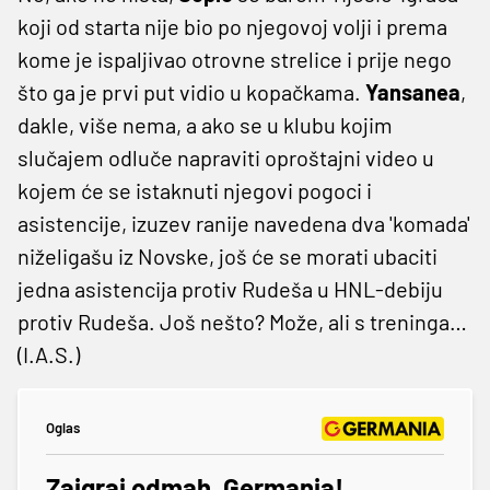
koji od starta nije bio po njegovoj volji i prema
kome je ispaljivao otrovne strelice i prije nego
što ga je prvi put vidio u kopačkama.
Yansanea
,
dakle, više nema, a ako se u klubu kojim
slučajem odluče napraviti oproštajni video u
kojem će se istaknuti njegovi pogoci i
asistencije, izuzev ranije navedena dva 'komada'
niželigašu iz Novske, još će se morati ubaciti
jedna asistencija protiv Rudeša u HNL-debiju
protiv Rudeša. Još nešto? Može, ali s treninga…
(I.A.S.)
Oglas
Zaigraj odmah, Germania!