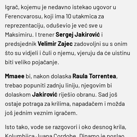
Igrač, kojemu je nedavno istekao ugovor u
Ferencvarosu, koji ima 10 utakmica za
reprezentaciju, oduševio je već sve u
Maksimiru. I trener
Sergej Jakirović
i
predsjednik
Velimir Zajec
zadovoljni su s onim
što su vidjeli i čuli o njemu, vjeruju da će uistinu
biti veliko pojačanje.
Mmaee
bi, nakon dolaska
Raula Torrentea
,
trebao popuniti zadnju liniju, njegovim bi
dolaskom
Jakirović
riješio obranu. Sad još
ostaje potraga za krilima, napadačem i možda
još jednim veznim igračem.
Isto tako, vode se razgovori i oko desnog krila,
Kolumbijca Juana Cordobe. Dinamo je poslao