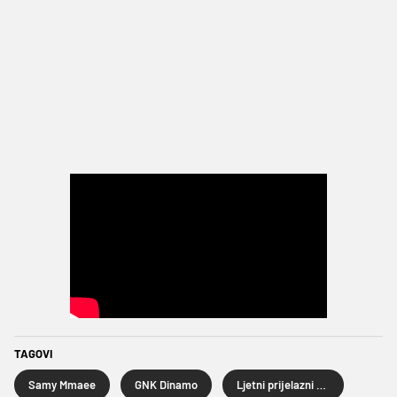
TAGOVI
Samy Mmaee
GNK Dinamo
Ljetni prijelazni rok