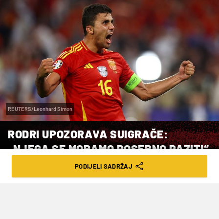
REUTERS/Leonhard Simon
RODRI UPOZORAVA SUIGRAČE:
„NJEGA SE MORAMO POSEBNO PAZITI“
PODIJELI SADRŽAJ
VRIJEME ČITANJA: 2MIN | PET. 12.07.24. | 14:04