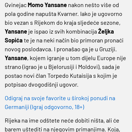
Gvinejac
Momo Yansane
nakon nešto više od
pola godine napušta Kvarner. Iako je ugovorno
bio vezan s Rijekom do kraja sljedeće sezone,
Yansane
je ispao iz svih kombinacija
Željka
Sopića
te je na neki način bio primoran pronaći
novog poslodavca. I pronašao ga je u Gruziji.
Yansane
, kojem igranje u tom dijelu Europe nije
strano (igrao je u Bjelorusiji i Moldovi), sada je
postao novi član Torpedo Kutaisija s kojim je
potpisao dvogodišnji ugovor.
Odigraj na svoje favorite u širokoj ponudi na
Germaniji (Igraj odgovorno, 18+)
Rijeka na ime odštete neće dobiti ništa, ali će
barem uštediti na njegovim primanjima. Koja,