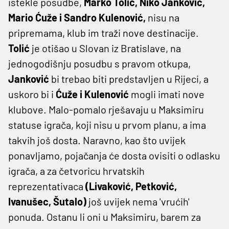
istekle posudbe,
Marko Tolić, Niko Janković,
Mario Ćuže i Sandro Kulenović,
nisu na
pripremama, klub im traži nove destinacije.
Tolić
je otišao u Slovan iz Bratislave, na
jednogodišnju posudbu s pravom otkupa,
Janković
bi trebao biti predstavljen u Rijeci, a
uskoro bi i
Ćuže i Kulenović
mogli imati nove
klubove. Malo-pomalo rješavaju u Maksimiru
statuse igrača, koji nisu u prvom planu, a ima
takvih još dosta. Naravno, kao što uvijek
ponavljamo, pojačanja će dosta ovisiti o odlasku
igrača, a za četvoricu hrvatskih
reprezentativaca
(Livaković, Petković,
Ivanušec, Šutalo)
još uvijek nema 'vrućih'
ponuda. Ostanu li oni u Maksimiru, barem za