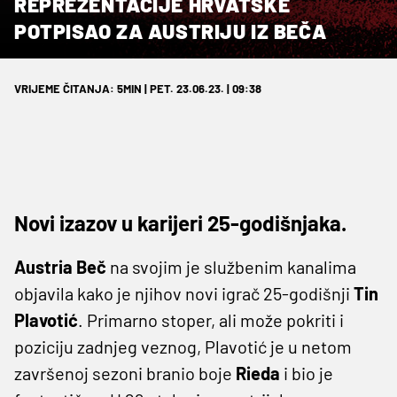
REPREZENTACIJE HRVATSKE
POTPISAO ZA AUSTRIJU IZ BEČA
VRIJEME ČITANJA: 5MIN | PET. 23.06.23. | 09:38
Novi izazov u karijeri 25-godišnjaka.
Austria Beč
na svojim je službenim kanalima
objavila kako je njihov novi igrač 25-godišnji
Tin
Plavotić
. Primarno stoper, ali može pokriti i
poziciju zadnjeg veznog, Plavotić je u netom
završenoj sezoni branio boje
Rieda
i bio je