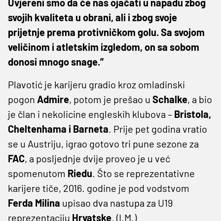
Uvjereni smo da će nas ojačati u napadu zbog
svojih kvaliteta u obrani, ali i zbog svoje
prijetnje prema protivničkom golu. Sa svojom
veličinom i atletskim izgledom, on sa sobom
donosi mnogo snage.”
Plavotić je karijeru gradio kroz omladinski
pogon
Admire
, potom je prešao u
Schalke
, a bio
je član i nekolicine engleskih klubova –
Bristola,
Cheltenhama i Barneta
. Prije pet godina vratio
se u Austriju, igrao gotovo tri pune sezone za
FAC
, a posljednje dvije proveo je u već
spomenutom
Riedu
. Što se reprezentativne
karijere tiče, 2016. godine je pod vodstvom
Ferda Milina
upisao dva nastupa za U19
reprezentaciju
Hrvatske
. (I.M.)