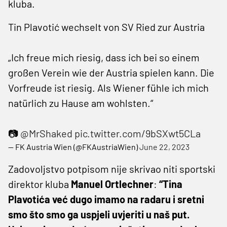
kluba.
Tin Plavotić wechselt von SV Ried zur Austria
„Ich freue mich riesig, dass ich bei so einem
großen Verein wie der Austria spielen kann. Die
Vorfreude ist riesig. Als Wiener fühle ich mich
natürlich zu Hause am wohlsten.“
📷
@MrShaked
pic.twitter.com/9bSXwt5CLa
— FK Austria Wien (@FKAustriaWien)
June 22, 2023
Zadovoljstvo potpisom nije skrivao niti sportski
direktor kluba
Manuel Ortlechner
:
“Tina
Plavotića već dugo imamo na radaru i sretni
smo što smo ga uspjeli uvjeriti u naš put.