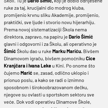
Školi. Tu je
Dario Šimić,
koji je dobio odriješene
ruke za taj, krucijalni dio modrog kluba,
promijenio krvnu sliku Akademije, promijenio,
praktički, sve ljude i stvorio novu hijerarhiju.
Prema novoj sistematizaciji Škola nema
direktora, zapravo, na papiru je
Dario Šimić
glavni i odgovorni i za Školu, ali operativno je
Šimić
Školu
dao u ruke
Marku Mariću.
Bivšem
Dinamovom igraču, bivšem pomoćniku
Cice
Kranjčara i Ivana Leke
u Kini. Po onome što
čujemo
Marić
se, zasad, odlično uklopio i
prionuo poslu, a kako se radi o iznimno
sposobnom i širokoobrazovanom dečku,
njegove su ovlasti u sportskom sektoru sve
veće. Dok vodi operativu Dinamove Škole,