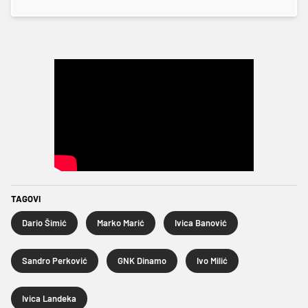
TAGOVI
Dario Šimić
Marko Marić
Ivica Banović
Sandro Perković
GNK Dinamo
Ivo Milić
Ivica Landeka