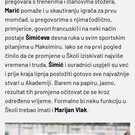
pregovara s trenerima i članovima stožera,
Marić
pomaže i u skautiranju igrača za prvu
momčad, u pregovorima s njima (odlično,
primjerice, govori francuski) i na neki način
postaje
Šimićeva
desna ruka u svim sportskim
pitanjima u Maksimiru. Iako se na prvi pogled
činilo da će promjene u Školi iziskivati najviše
vremena i truda,
Šimić
i suradnici uspjeli su već
i prije kraja lipnja posložiti gotovo sve najvažnije
stvari u Akademiji. Barem na papiru, jasno,
rezultat tih promjena očitovat će se kroz
određeno vrijeme. Formalno bi neku funkciju u
Školi trebao imati i
Marijan Vlak
.