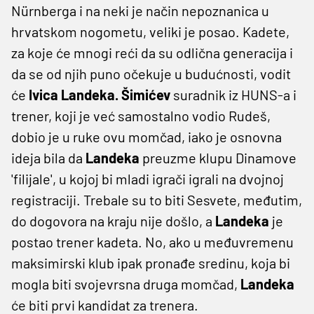
Nürnberga i na neki je način nepoznanica u
hrvatskom nogometu, veliki je posao. Kadete,
za koje će mnogi reći da su odlična generacija i
da se od njih puno očekuje u budućnosti, vodit
će
Ivica Landeka. Šimićev
suradnik iz HUNS-a i
trener, koji je već samostalno vodio Rudeš,
dobio je u ruke ovu momčad, iako je osnovna
ideja bila da
Landeka
preuzme klupu Dinamove
'filijale', u kojoj bi mladi igrači igrali na dvojnoj
registraciji. Trebale su to biti Sesvete, međutim,
do dogovora na kraju nije došlo, a
Landeka
je
postao trener kadeta. No, ako u međuvremenu
maksimirski klub ipak pronađe sredinu, koja bi
mogla biti svojevrsna druga momčad,
Landeka
će biti prvi kandidat za trenera.