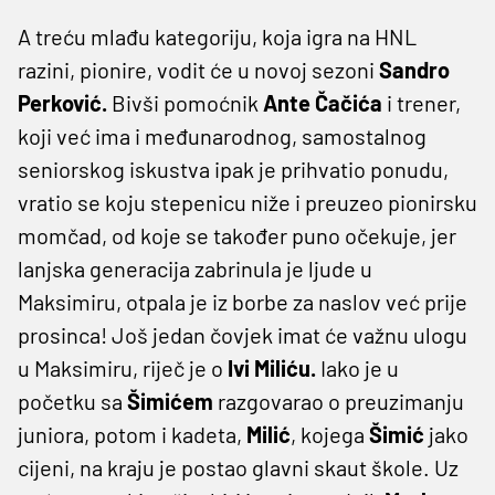
A treću mlađu kategoriju, koja igra na HNL
razini, pionire, vodit će u novoj sezoni
Sandro
Perković.
Bivši pomoćnik
Ante Čačića
i trener,
koji već ima i međunarodnog, samostalnog
seniorskog iskustva ipak je prihvatio ponudu,
vratio se koju stepenicu niže i preuzeo pionirsku
momčad, od koje se također puno očekuje, jer
lanjska generacija zabrinula je ljude u
Maksimiru, otpala je iz borbe za naslov već prije
prosinca! Još jedan čovjek imat će važnu ulogu
u Maksimiru, riječ je o
Ivi Miliću.
Iako je u
početku sa
Šimićem
razgovarao o preuzimanju
juniora, potom i kadeta,
Milić
, kojega
Šimić
jako
cijeni, na kraju je postao glavni skaut škole. Uz