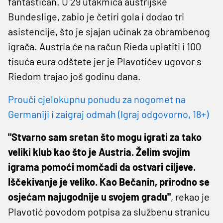
fantastičan. U 29 utakmica austrijske
Bundeslige, zabio je četiri gola i dodao tri
asistencije, što je sjajan učinak za obrambenog
igrača. Austria će na račun Rieda uplatiti i 100
tisuća eura odštete jer je Plavotićev ugovor s
Riedom trajao još godinu dana.
Prouči cjelokupnu ponudu za nogomet na
Germaniji i zaigraj odmah (Igraj odgovorno, 18+)
"Stvarno sam sretan što mogu igrati za tako
veliki klub kao što je Austria. Želim svojim
igrama pomoći momčadi da ostvari ciljeve.
Iščekivanje je veliko. Kao Bečanin, prirodno se
osjećam najugodnije u svojem gradu"
, rekao je
Plavotić povodom potpisa za službenu stranicu