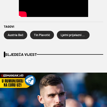
TAGOVI
Austria Beč
Tin Plavotić
Ljetni prijelazni rok 2023
SLJEDEĆA VIJEST