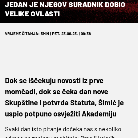
JEDAN JE NJEGOV SURADNIK DOBIO
VELIKE OVLASTI
VRIJEME ČITANJA: 5MIN | PET. 23.06.23. | 09:38
Dok se iščekuju novosti iz prve
momčadi, dok se čeka dan nove
Skupštine i potvrda Statuta, Šimić je
uspio potpuno osvježiti Akademiju
Svaki dan isto pitanje dočeka nas s nekoliko
adresa na zaslonu mobitela: "Ima li kakvih