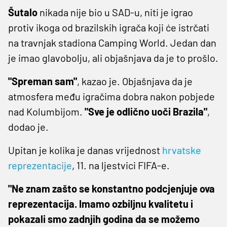
Šutalo
nikada nije bio u SAD-u, niti je igrao
protiv ikoga od brazilskih igrača koji će istrčati
na travnjak stadiona Camping World. Jedan dan
je imao glavobolju, ali objašnjava da je to prošlo.
"Spreman sam"
, kazao je. Objašnjava da je
atmosfera među igračima dobra nakon pobjede
nad Kolumbijom.
"Sve je odlično uoči Brazila"
,
dodao je.
Upitan je kolika je danas vrijednost
hrvatske
reprezentacije
, 11. na ljestvici FIFA-e.
"Ne znam zašto se konstantno podcjenjuje ova
reprezentacija. Imamo ozbiljnu kvalitetu i
pokazali smo zadnjih godina da se možemo