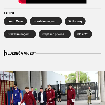
TAGOVI
Lovro Majer
Hrvatska nogometna reprezentacija
Wolfsburg
Brazilska nogometna reprezentacija
Svjetsko prvenstvo u nogometu 2026.
SP 2026
SLJEDEĆA VIJEST