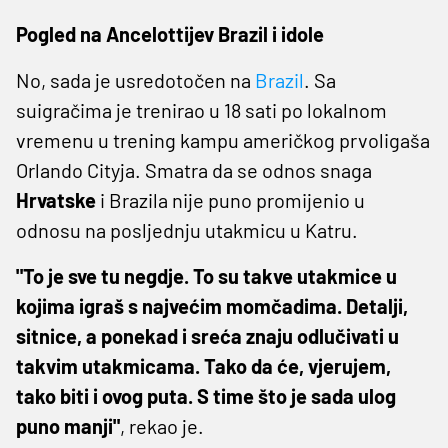
Pogled na Ancelottijev Brazil i idole
No, sada je usredotočen na
Brazil
. Sa
suigračima je trenirao u 18 sati po lokalnom
vremenu u trening kampu američkog prvoligaša
Orlando Cityja. Smatra da se odnos snaga
Hrvatske
i Brazila nije puno promijenio u
odnosu na posljednju utakmicu u Katru.
"To je sve tu negdje. To su takve utakmice u
kojima igraš s najvećim momčadima. Detalji,
sitnice, a ponekad i sreća znaju odlučivati u
takvim utakmicama. Tako da će, vjerujem,
tako biti i ovog puta. S time što je sada ulog
puno manji"
, rekao je.