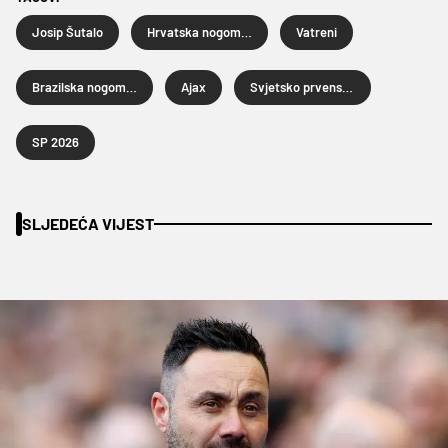
Josip Šutalo
Hrvatska nogometna reprezentacija
Vatreni
Brazilska nogometna reprezentacija
Ajax
Svjetsko prvenstvo u nogometu 2026.
SP 2026
SLJEDEĆA VIJEST