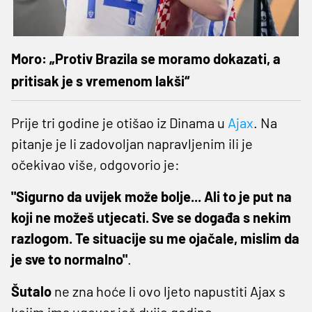
Moro: „Protiv Brazila se moramo dokazati, a
pritisak je s vremenom lakši“
Prije tri godine je otišao iz Dinama u
Ajax
. Na
pitanje je li zadovoljan napravljenim ili je
očekivao više, odgovorio je:
"Sigurno da uvijek može bolje... Ali to je put na
koji ne možeš utjecati. Sve se događa s nekim
razlogom. Te situacije su me ojačale, mislim da
je sve to normalno"
.
Šutalo
ne zna hoće li ovo ljeto napustiti Ajax s
kojim ima ugovor još dvije godine.