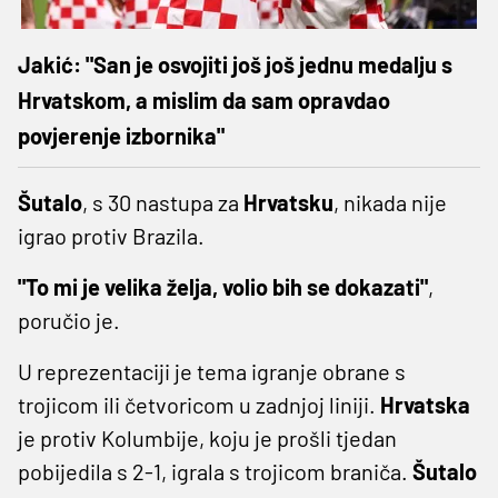
Jakić: "San je osvojiti još još jednu medalju s
Hrvatskom, a mislim da sam opravdao
povjerenje izbornika"
Šutalo
, s 30 nastupa za
Hrvatsku
, nikada nije
igrao protiv Brazila.
"To mi je velika želja, volio bih se dokazati"
,
poručio je.
U reprezentaciji je tema igranje obrane s
trojicom ili četvoricom u zadnjoj liniji.
Hrvatska
je protiv Kolumbije, koju je prošli tjedan
pobijedila s 2-1, igrala s trojicom braniča.
Šutalo