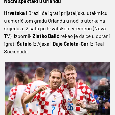
Noćni spektakl u Orlandu
Hrvatska
i Brazil će igrati prijateljsku utakmicu
u američkom gradu Orlandu u noći s utorka na
srijedu, u 2 sata po hrvatskom vremenu (Nova
TV). Izbornik
Zlatko Dalić
rekao je da će u obrani
igrati
Šutalo
iz Ajaxa i
Duje Ćaleta-Car
iz Real
Sociedada.