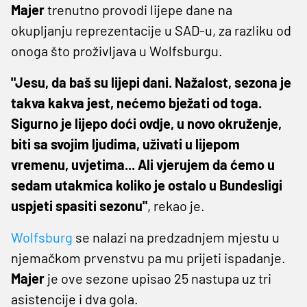
Majer
trenutno provodi lijepe dane na
okupljanju reprezentacije u SAD-u, za razliku od
onoga što proživljava u Wolfsburgu.
"Jesu, da baš su lijepi dani. Nažalost, sezona je
takva kakva jest, nećemo bježati od toga.
Sigurno je lijepo doći ovdje, u novo okruženje,
biti sa svojim ljudima, uživati u lijepom
vremenu, uvjetima... Ali vjerujem da ćemo u
sedam utakmica koliko je ostalo u Bundesligi
uspjeti spasiti sezonu"
, rekao je.
Wolfsburg
se nalazi na predzadnjem mjestu u
njemačkom prvenstvu pa mu prijeti ispadanje.
Majer
je ove sezone upisao 25 nastupa uz tri
asistencije i dva gola.