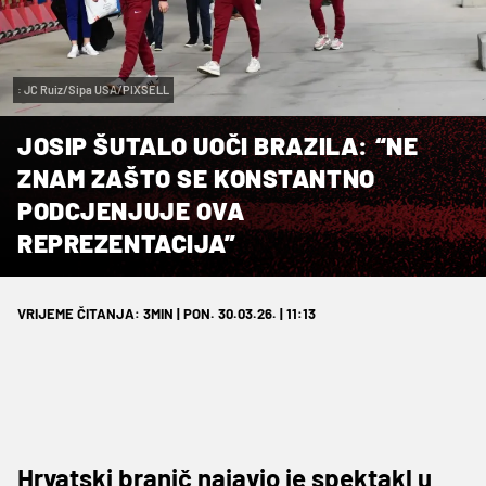
: JC Ruiz/Sipa USA/PIXSELL
JOSIP ŠUTALO UOČI BRAZILA: “NE
ZNAM ZAŠTO SE KONSTANTNO
PODCJENJUJE OVA
REPREZENTACIJA”
VRIJEME ČITANJA: 3MIN | PON. 30.03.26. | 11:13
Hrvatski branič najavio je spektakl u