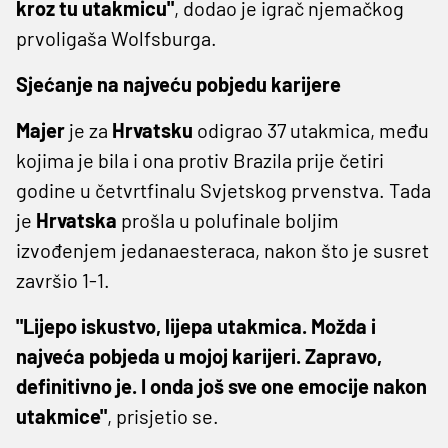
kroz tu utakmicu"
, dodao je igrač njemačkog
prvoligaša Wolfsburga.
Sjećanje na najveću pobjedu karijere
Majer
je za
Hrvatsku
odigrao 37 utakmica, među
kojima je bila i ona protiv Brazila prije četiri
godine u četvrtfinalu Svjetskog prvenstva. Tada
je
Hrvatska
prošla u polufinale boljim
izvođenjem jedanaesteraca, nakon što je susret
završio 1-1.
"Lijepo iskustvo, lijepa utakmica. Možda i
najveća pobjeda u mojoj karijeri. Zapravo,
definitivno je. I onda još sve one emocije nakon
utakmice"
, prisjetio se.