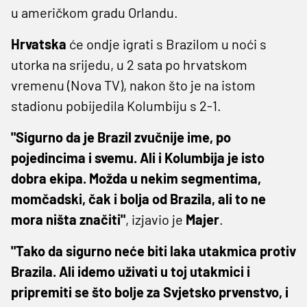
u američkom gradu Orlandu.
Hrvatska
će ondje igrati s Brazilom u noći s
utorka na srijedu, u 2 sata po hrvatskom
vremenu (Nova TV), nakon što je na istom
stadionu pobijedila Kolumbiju s 2-1.
"Sigurno da je Brazil zvučnije ime, po
pojedincima i svemu. Ali i Kolumbija je isto
dobra ekipa. Možda u nekim segmentima,
momčadski, čak i bolja od Brazila, ali to ne
mora ništa značiti"
, izjavio je
Majer
.
"Tako da sigurno neće biti laka utakmica protiv
Brazila. Ali idemo uživati u toj utakmici i
pripremiti se što bolje za Svjetsko prvenstvo, i