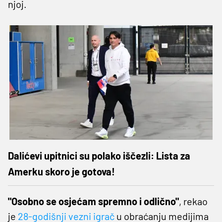
njoj.
Dalićevi upitnici su polako iščezli: Lista za
Amerku skoro je gotova!
"Osobno se osjećam spremno i odlično"
, rekao
je
28-godišnji vezni igrač
u obraćanju medijima