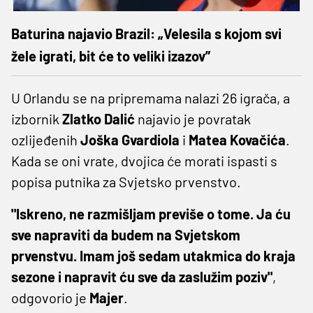
Baturina najavio Brazil: „Velesila s kojom svi
žele igrati, bit će to veliki izazov”
U Orlandu se na pripremama nalazi 26 igrača, a
izbornik
Zlatko Dalić
najavio je povratak
ozlijeđenih
Joška Gvardiola
i
Matea Kovačića
.
Kada se oni vrate, dvojica će morati ispasti s
popisa putnika za Svjetsko prvenstvo.
"Iskreno, ne razmišljam previše o tome. Ja ću
sve napraviti da budem na Svjetskom
prvenstvu. Imam još sedam utakmica do kraja
sezone i napravit ću sve da zaslužim poziv"
,
odgovorio je
Majer
.