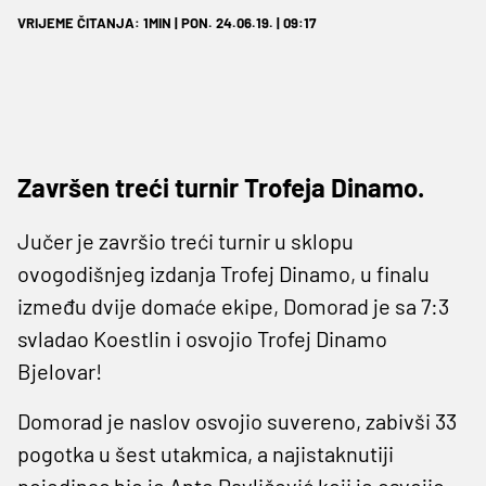
VRIJEME ČITANJA: 1MIN | PON. 24.06.19. | 09:17
Završen treći turnir Trofeja Dinamo.
Jučer je završio treći turnir u sklopu
ovogodišnjeg izdanja Trofej Dinamo, u finalu
između dvije domaće ekipe, Domorad je sa 7:3
svladao Koestlin i osvojio Trofej Dinamo
Bjelovar!
Domorad je naslov osvojio suvereno, zabivši 33
pogotka u šest utakmica, a najistaknutiji
pojedinac bio je Ante Pavličević koji je osvojio