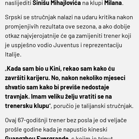
naslijediti
Sinišu Mihajlovića
na klupi
Milana
.
Srpski se stručnjak nalazi na udaru kritika nakon
promjenjivih rezultata ove sezona, a ako dobije
otkaz najvjerojatnije će ga zamijeniti trener koji
je uspješno vodio Juventus i reprezentaciju
Italije.
„
Kada sam bio u Kini, rekao sam kako ću
završiti karijeru. No, nakon nekoliko mjeseci
shvatio sam kako bi previše nedostaje
travnjak. Imam veliku želju vratiti se na
trenersku klupu
“, poručio je talijanski stručnjak.
Ovaj 67-godišnji trener bez posla je od veljače
prošle godine kada je napustio kineski
Guangzhou Evergrande
, s kojim je triput