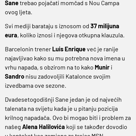
Sane
trebao pojačati momčad s Nou Campa
ovog ljeta.
Svi mediji barataju s iznosom od
37 milijuna
eura
, koliko iznosi i njegova otkupna klauzula.
Barcelonin trener
Luis Enrique
već je ranije
najavljivao kako su mu potrebna nova imena u
vrhu napada, s obzirom na to kako
Munir
i
Sandro
nisu zadovoljili Katalonce svojim
izvedbama ove sezone.
Dvadesetogodišnji Sane jedan je od najvećih
talenata na svijetu kada je u pitanju pozicija
krilnog napadača. Ovo bi mogao biti i problem za
našeg
Alena Halilovića
koji se također dovodio
u kontekst kao zamjena za trojac MSN.