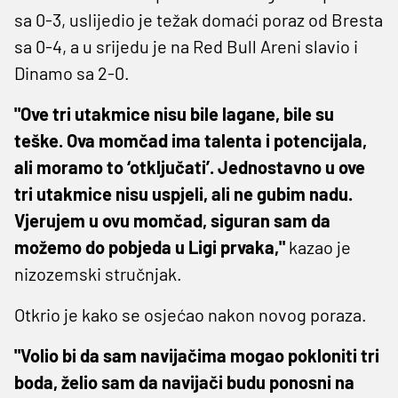
sa 0-3, uslijedio je težak domaći poraz od Bresta
sa 0-4, a u srijedu je na Red Bull Areni slavio i
Dinamo sa 2-0.
"Ove tri utakmice nisu bile lagane, bile su
teške. Ova momčad ima talenta i potencijala,
ali moramo to ‘otključati’. Jednostavno u ove
tri utakmice nisu uspjeli, ali ne gubim nadu.
Vjerujem u ovu momčad, siguran sam da
možemo do pobjeda u Ligi prvaka,"
kazao je
nizozemski stručnjak.
Otkrio je kako se osjećao nakon novog poraza.
"Volio bi da sam navijačima mogao pokloniti tri
boda, želio sam da navijači budu ponosni na