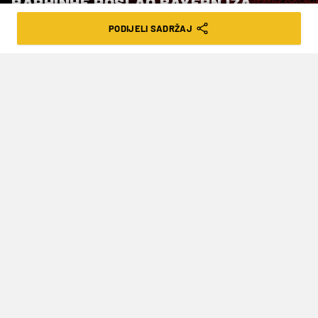
RAPHINHE POSLAO BAYERN IZA
DINAMA
PODIJELI SADRŽAJ
VRIJEME ČITANJA: 2MIN | SRI. 23.10.24. | 23:45
Sjajne utakmice gledali smo u Ligi
prvaka!
Nogometaši
Barcelone
su pred svojim
navijačima na
Olimpijskom stadionu svladali
Bayern
sa 4-1 uz 'hat-trick' kapetana
Raphinhe
,
čime je bavarska momčad pala na ljestvici iza