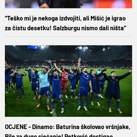
“Teško mi je nekoga izdvojiti, ali Mišić je igrao
za čistu desetku! Salzburgu nismo dali ništa”
OCJENE - Dinamo: Baturina školovao vršnjake,
Rile za dugo sjećanje! Petković dostigao