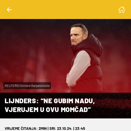
REUTERS/Gintare Karpaviciute
LIJNDERS: “NE GUBIM NADU,
VJERUJEM U OVU MOMČAD”
VRIJEME ČITANJA: 2MIN | SRI. 23.10.24. | 23:45