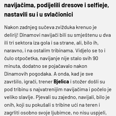
navijačima, podijelili dresove i selfieje,
nastavili su i u svlačionici
Nakon zadnjeg sučeva zvižduka krenuo je
delirij! Dinamovi navijači bili su smještenu u dva
ili tri sektora iza gola i sa strane, ali, bilo ih,
naravno, i na ostalim tribinama. Vidjelo se to i
čulo otpočetka, navijanje nije stalo svih 90
minuta, dodatno se pojačavalo nakon
Dinamovih pogodaka. A onda, kad je sve
završilo, igrači, trener
Bjelica
i stožer došli su
pod tribinu s najvatrenijim navijačima i počelo je
veliko slavlje. Pjevali su zajedno, navijali, bilo je
onih, koji su pokušali s tribine ući na teren i
zagrliti osobno svoje ljubimce, no nisu uspjeli,