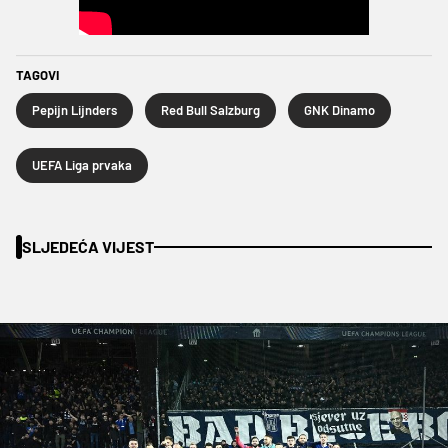
TAGOVI
Pepijn Lijnders
Red Bull Salzburg
GNK Dinamo
UEFA Liga prvaka
SLJEDEĆA VIJEST