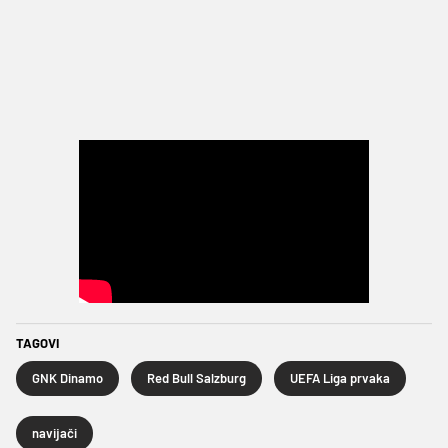
TAGOVI
GNK Dinamo
Red Bull Salzburg
UEFA Liga prvaka
navijači