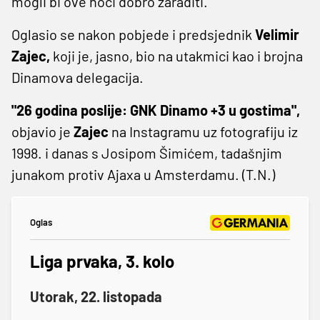
mogli bi ove noći dobro zaraditi.
Oglasio se nakon pobjede i predsjednik
Velimir
Zajec,
koji je, jasno, bio na utakmici kao i brojna
Dinamova delegacija.
"26 godina poslije: GNK Dinamo +3 u gostima",
objavio je
Zajec
na Instagramu uz fotografiju iz
1998. i danas s Josipom Šimićem, tadašnjim
junakom protiv Ajaxa u Amsterdamu. (T.N.)
Oglas
Liga prvaka, 3. kolo
Utorak, 22. listopada