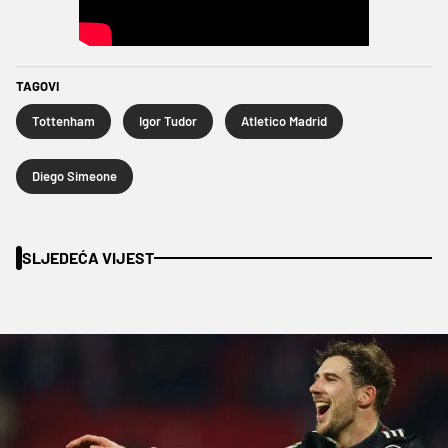
TAGOVI
Tottenham
Igor Tudor
Atletico Madrid
Diego Simeone
SLJEDEĆA VIJEST