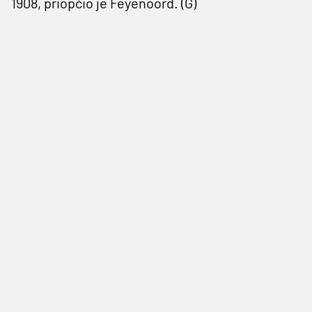
1908, priopćio je Feyenoord. (G)