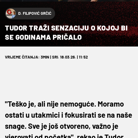
D. FILIPOVIĆ GRČIĆ
TUDOR TRAŽI SENZACIJU O KOJOJ BI
SE GODINAMA PRIČALO
VRIJEME ČITANJA: 3MIN | SRI. 18.03.26. | 11:52
"Teško je, ali nije nemoguće. Moramo
ostati u utakmici i fokusirati se na naše
snage. Sve je još otvoreno, važno je
vjerovati od početka", rekao je Tudor