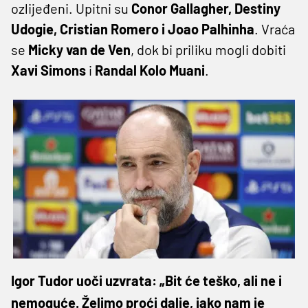
ozlijeđeni. Upitni su
Conor Gallagher, Destiny
Udogie, Cristian Romero i Joao Palhinha
. Vraća
se
Micky van de Ven
, dok bi priliku mogli dobiti
Xavi Simons
i
Randal Kolo Muani
.
Igor Tudor uoči uzvrata: „Bit će teško, ali ne i
nemoguće. Želimo proći dalje, iako nam je