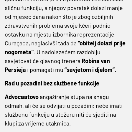
sličnu funkciju, a njegov povratak dolazi manje
od mjesec dana nakon što je zbog ozbiljnih
zdravstvenih problema svoje kćeri podnio
ostavku na mjestu izbornika reprezentacije
Curaçaoa, naglasivši tada da
“obitelj dolazi prije
nogometa”
. U nadolazećem razdoblju
savjetovat će glavnog trenera
Robina van
Persieja
i pomagati mu
“savjetom i djelom”
.
Rad u pozadini bez službene funkcije
Advocaatovo
angažiranje stupa na snagu
odmah, ali će se odvijati u pozadini; neće imati
službenu funkciju u stožeru niti će sjediti na
klupi za vrijeme utakmica.