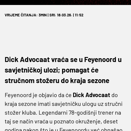
VRIJEME ČITANJA: 3MIN | SRI. 18.03.26. | 11:52
Dick Advocaat vraća se u Feyenoord u
savjetničkoj ulozi; pomagat će
stručnom stožeru do kraja sezone
Feyenoord je objavio da će
Dick Advocaat
do
kraja sezone imati savjetničku ulogu uz stručni
stožer kluba. Legendarni 78-godišnji trener na
taj se način vraća u poznato okruženje, deset
godina nakon što je u Feyenoordu već obnašao