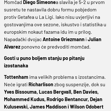
Momčad
Diego Simeone
a slavila je 5-2 u prvom
susretu te nastavila dobru formu pobjedom
protiv Getafea u La Ligi. Iako nisu uvjerljivi na
gostovanjima ove sezone, iskustvo i statistika u
europskim nokaut fazama idu im u prilog.
Napadački dvojac
Antoine Griezmann
i
Julian
Alvarez
ponovno će predvoditi momčad.
Gosti u puno boljem stanju po pitanju
izostanaka
Tottenham
ima velikih problema s izostancima.
Neće igrati
Richarlison
zbog suspenzije, dok su
Yves Bissouma, Lucas Bergvall, Ben Davies,
Mohammed Kudus, Rodrigo Bentancur, Dejan
Kulusevski, James Maddison i Wilson Odobert