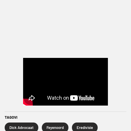
TAGOVI
Dick Advocaat
Feyenoord
Eredivisie