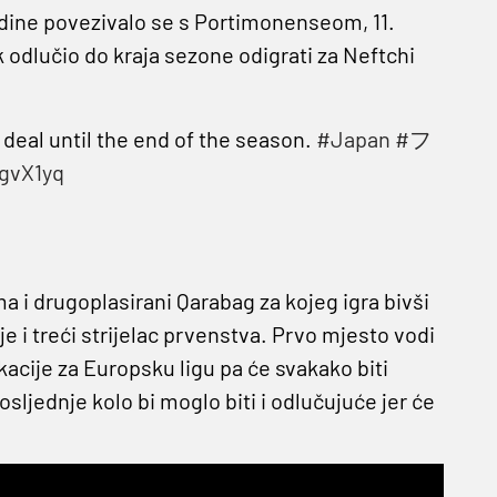
ine povezivalo se s Portimonenseom, 11.
 odlučio do kraja sezone odigrati za Neftchi
deal until the end of the season.
#Japan
#フ
rgvX1yq
ma i drugoplasirani Qarabag za kojeg igra bivši
i je i treći strijelac prvenstva. Prvo mjesto vodi
ikacije za Europsku ligu pa će svakako biti
sljednje kolo bi moglo biti i odlučujuće jer će