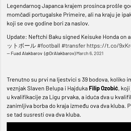
Legendarnog Japanca krajem prosinca prošle god
momčadi portugalske Primeire, ali na kraju je ipak
koji se ove godine bori za naslov.
Update: Neftchi Baku signed Keisuke Honda on a 
ットボール
#football
#transfer
https://t.co/9xK
— Fuad Alakbarov ⁠⁠ (@DrAlakbarov)
March 6, 2021
Trenutno su prvi na ljestvici s 39 bodova, koliko i
veznjak Slaven Belupa i Hajduka
Filip Ozobić
, koj
u kvalifikacije za Ligu prvaka, a iduća dva u kvalif
zanimljiva borba do kraja između ova dva kluba. Po
se tad susresti ova dva kluba.