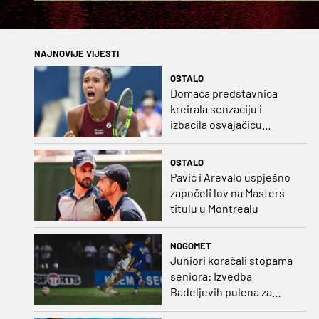
NAJNOVIJE VIJESTI
OSTALO
Domaća predstavnica
kreirala senzaciju i
izbacila osvajačicu
Roland Garrosa
OSTALO
Pavić i Arevalo uspješno
započeli lov na Masters
titulu u Montrealu
NOGOMET
Juniori koračali stopama
seniora: Izvedba
Badeljevih pulena za
čistu peticu protiv