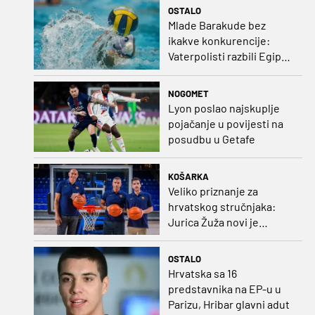
Bruggea!
OSTALO
Mlade Barakude bez
ikakve konkurencije:
Vaterpolisti razbili Egipat
za polufinale SP-a!
NOGOMET
Lyon poslao najskuplje
pojačanje u povijesti na
posudbu u Getafe
KOŠARKA
Veliko priznanje za
hrvatskog stručnjaka:
Jurica Žuža novi je
pomoćni trener
Barcelone!
OSTALO
Hrvatska sa 16
predstavnika na EP-u u
Parizu, Hribar glavni adut