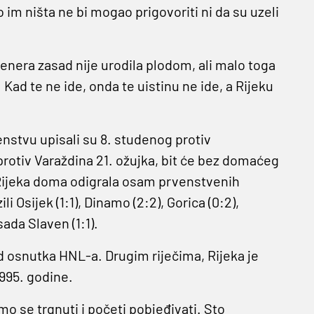
im ništa ne bi mogao prigovoriti ni da su uzeli
enera zasad nije urodila plodom, ali malo toga
Kad te ne ide, onda te uistinu ne ide, a Rijeku
enstvu upisali su 8. studenog protiv
protiv Varaždina 21. ožujka, bit će bez domaćeg
 Rijeka doma odigrala osam prvenstvenih
i Osijek (1:1), Dinamo (2:2), Gorica (0:2),
 sada Slaven (1:1).
od osnutka HNL-a. Drugim riječima, Rijeka je
995. godine.
mo se trgnuti i početi pobjeđivati. Sto