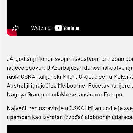
34-godišnji Honda svojim iskustvom bi trebao po
istječe ugovor. U Azerbajdžan donosi iskustvo i
ruski CSKA, talijanski Milan. Okušao se i u Meksik
Australiji igrajući za Melbourne. Početak karijer
Nagoya Grampus odakle se lansirao u Europu.
Najveći trag ostavio je u CSKA i Milanu gdje je 
upamćen kao izvrstan izvođač slobodnih udaraca