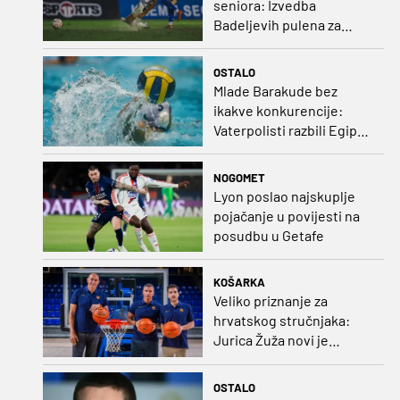
seniora: Izvedba
Badeljevih pulena za
čistu peticu protiv
Bruggea!
OSTALO
Mlade Barakude bez
ikakve konkurencije:
Vaterpolisti razbili Egipat
za polufinale SP-a!
NOGOMET
Lyon poslao najskuplje
pojačanje u povijesti na
posudbu u Getafe
KOŠARKA
Veliko priznanje za
hrvatskog stručnjaka:
Jurica Žuža novi je
pomoćni trener
Barcelone!
OSTALO