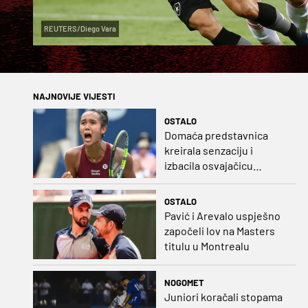
REUTERS/Diego Vara
NAJNOVIJE VIJESTI
OSTALO
Domaća predstavnica
kreirala senzaciju i
izbacila osvajačicu
Roland Garrosa
OSTALO
Pavić i Arevalo uspješno
započeli lov na Masters
titulu u Montrealu
NOGOMET
Juniori koračali stopama