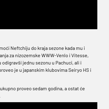
moći Neftchiju do kraja sezone kada mu i
granja za nizozemske WWW-Venlo i Vitesse,
u odigravši jednu sezonu u Pachuci, ali i
e proveo je u japanskim klubovima Seiryo HS i
sveukupno proveo sedam godina, a ostat će
.