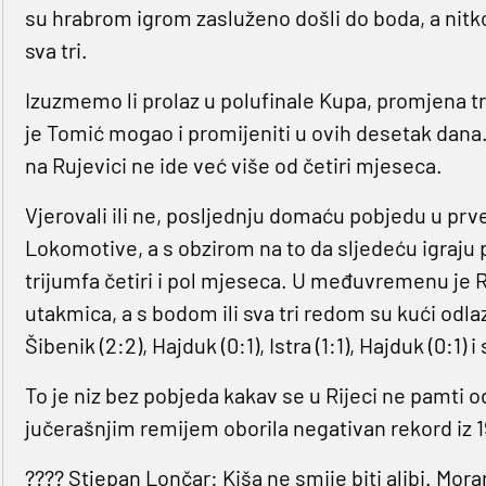
su hrabrom igrom zasluženo došli do boda, a nitko 
sva tri.
Izuzmemo li prolaz u polufinale Kupa, promjena tr
je Tomić mogao i promijeniti u ovih desetak dana. 
na Rujevici ne ide već više od četiri mjeseca.
Vjerovali ili ne, posljednju domaću pobjedu u prv
Lokomotive, a s obzirom na to da sljedeću igraju 
trijumfa četiri i pol mjeseca. U međuvremenu je
utakmica, a s bodom ili sva tri redom su kući odlazil
Šibenik (2:2), Hajduk (0:1), Istra (1:1), Hajduk (0:1) i
To je niz bez pobjeda kakav se u Rijeci ne pamti 
jučerašnjim remijem oborila negativan rekord iz 1
???? Stjepan Lončar: Kiša ne smije biti alibi. Mora