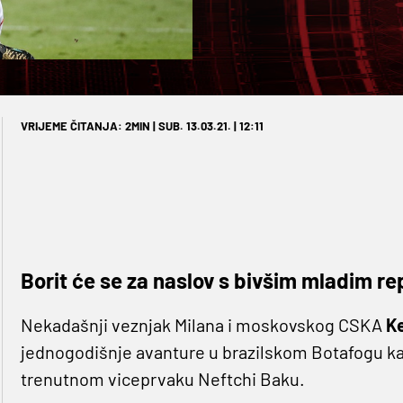
VRIJEME ČITANJA: 2MIN | SUB. 13.03.21. | 12:11
Borit će se za naslov s bivšim mladim r
Nekadašnji veznjak Milana i moskovskog CSKA
K
jednogodišnje avanture u brazilskom Botafogu ka
trenutnom viceprvaku Neftchi Baku.