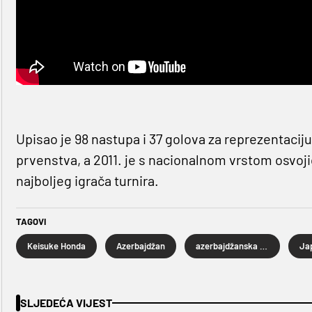
Upisao je 98 nastupa i 37 golova za reprezentaciju
prvenstva, a 2011. je s nacionalnom vrstom osvoji
najboljeg igrača turnira.
TAGOVI
Keisuke Honda
Azerbajdžan
azerbajdžanska nogometna reprezentacija
Ja
SLJEDEĆA VIJEST