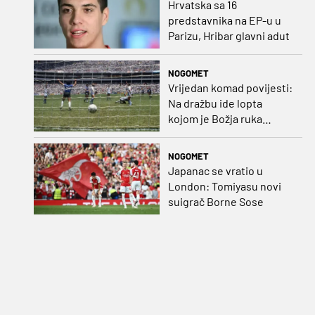
Hrvatska sa 16
predstavnika na EP-u u
Parizu, Hribar glavni adut
NOGOMET
Vrijedan komad povijesti:
Na dražbu ide lopta
kojom je Božja ruka
postigla gol
NOGOMET
Japanac se vratio u
London: Tomiyasu novi
suigrač Borne Sose