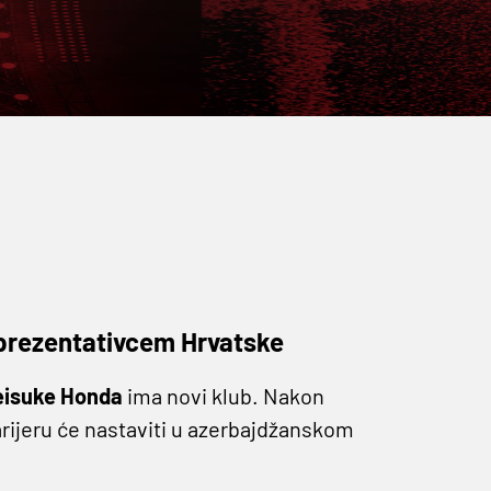
eprezentativcem Hrvatske
eisuke Honda
ima novi klub. Nakon
rijeru će nastaviti u azerbajdžanskom