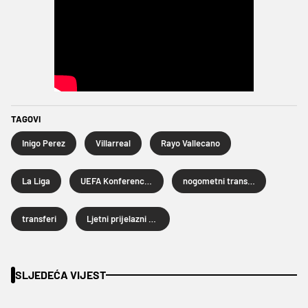
TAGOVI
Inigo Perez
Villarreal
Rayo Vallecano
La Liga
UEFA Konferencijska liga
nogometni transferi
transferi
Ljetni prijelazni rok 2026.
SLJEDEĆA VIJEST