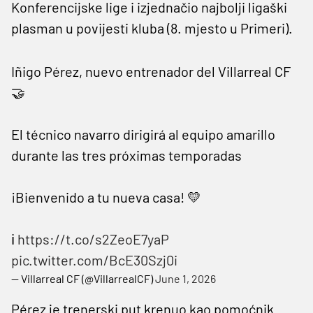
Konferencijske lige i izjednačio najbolji ligaški
plasman u povijesti kluba (8. mjesto u Primeri).
Iñigo Pérez, nuevo entrenador del Villarreal CF
🤝
El técnico navarro dirigirá al equipo amarillo
durante las tres próximas temporadas
¡Bienvenido a tu nueva casa! 💛
ℹ️
https://t.co/s2ZeoE7yaP
pic.twitter.com/BcE30Szj0i
— Villarreal CF (@VillarrealCF)
June 1, 2026
Pérez je trenerski put krenuo kao pomoćnik