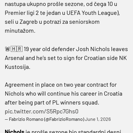
nastupa ukupno prošle sezone, od čega 10 u
Premier ligi 2 te jedan u UEFA Youth League),
seli u Zagreb u potrazi za seniorskom
minutažom.
🚨🇭🇷 19 year old defender Josh Nichols leaves
Arsenal and he’s set to sign for Croatian side NK
Kustosija.
Agreement in place on two year contract for
Nichols who will continue his career in Croatia
after being part of PL winners squad.
pic.twitter.com/S5Rpc7Ghs0
— Fabrizio Romano (@FabrizioRomano)
June 1, 2026
Nichols
je prošle sezone bio standardni desni