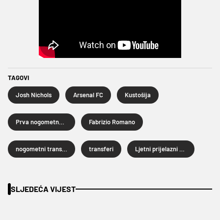
TAGOVI
Josh Nichols
Arsenal FC
Kustošija
Prva nogometna liga
Fabrizio Romano
nogometni transferi
transferi
Ljetni prijelazni rok 2026.
SLJEDEĆA VIJEST