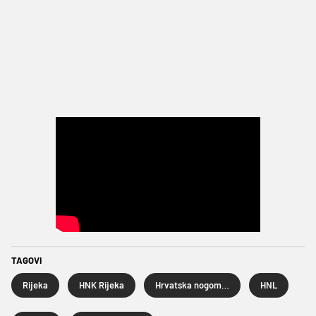
TAGOVI
Rijeka
HNK Rijeka
Hrvatska nogometna liga
HNL