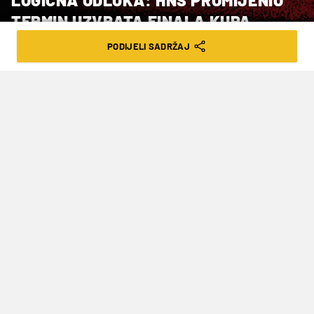
TERMIN UZVRATA FINALA KUPA
PODIJELI SADRŽAJ
VRIJEME ČITANJA: 4MIN | PET. 05.04.24. | 16:30
Rijeka će ugostiti Dinamo na Rujevici u
novom terminu
Hrvatski nogometni savez
objavio je na svojoj
službenoj stranici da će se uzvratni dvoboj
finala Hrvatskog nogometnog kupa između
Rijeke
i
Dinama
igrati u novom terminu.