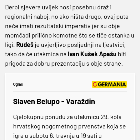
Derbi sjevera uvijek nosi posebnu draž i
regionalni naboj, no ako ništa drugo, ovaj puta
neće imati rezultatski imperativ jer su obje
momčadi prilično komotne što se tiče ostanka u
ligi.
Rudeš
je uvjerljivo posljednji na ljestvici,
tako da će utakmica na
Ivan Kušek Apašu
biti
prigoda za dobru prezentaciju s obje strane.
Oglas
Slaven Belupo - Varaždin
Cjelokupnu ponudu za utakmicu 29. kola
hrvatskog nogometnog prvenstva koja se
igra u subotu 6. travnja u 19 sati u