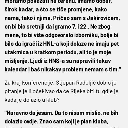
moramo pokazati na terenu. Imamo dobar,
širok kadar, a što se tiče promjene, kako
nama, tako i njima. Pričao sam s Jakirovićem,
on bi bio sretniji da igramo 7. i 22.. Ne zbog
mene, to bi više odgovoralo izborniku, bolje bi
bilo da igrači iz HNL-a koji dolaze ne imaju pet
utakmica u kratkom periodu, ali to je moje
mišljenje. Ljudi iz HNS-a su napravili takav
kalendar i baš nikakav problem nemam s tim."
Za kraj konferencije, Stjepan Radeljić dobio je
pitanje je li očekivao da će Rijeka biti tu gdje je
kada je dolazio u klub?
"Naravno da jesam. Da to nisam mislio, ne bih
dolazio ovdje. Znao sam koji je plan kluba,