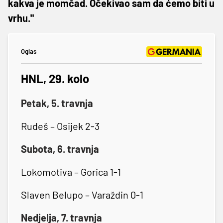
kakva je momčad. Očekivao sam da ćemo biti u
vrhu."
Oglas
HNL, 29. kolo
Petak, 5. travnja
Rudeš – Osijek 2-3
Subota, 6. travnja
Lokomotiva – Gorica 1-1
Slaven Belupo – Varaždin 0-1
Nedjelja, 7. travnja