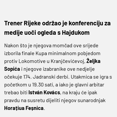
Trener Rijeke održao je konferenciju za
medije uoči ogleda s Hajdukom
Nakon što je njegova momčad ove srijede
izborila finale Kupa minimalnom pobjedom
protiv Lokomotive u Kranjčevićevoj,
Željka
Sopića
i njegove izabranike ove nedjelje
očekuje 174. Jadranski derbi. Utakmica se igra s
početkom u 19.30 sati, a iako je glavni arbitar
trebao biti
István Kovács
, na kraju će ipak
pravdu na susretu dijeliti njegov sunarodnjak
Horațiua Feșnica
.