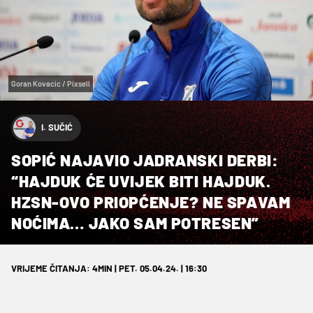
Goran Kovacic / Pixsell
I. SUČIĆ
SOPIĆ NAJAVIO JADRANSKI DERBI:
“HAJDUK ĆE UVIJEK BITI HAJDUK.
HZSN-OVO PRIOPĆENJE? NE SPAVAM
NOĆIMA… JAKO SAM POTRESEN”
VRIJEME ČITANJA: 4MIN | PET. 05.04.24. | 16:30