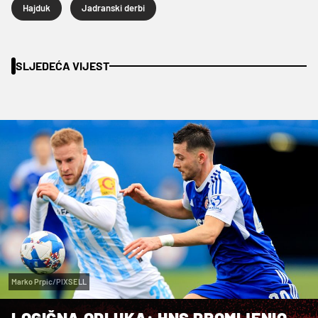
Hajduk
Jadranski derbi
SLJEDEĆA VIJEST
Marko Prpic/PIXSELL
LOGIČNA ODLUKA: HNS PROMIJENIO