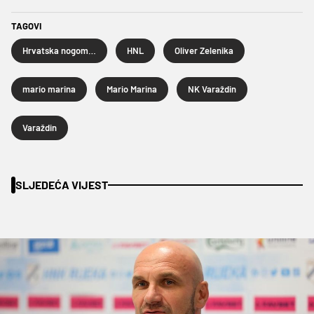
TAGOVI
Hrvatska nogometna liga
HNL
Oliver Zelenika
mario marina
Mario Marina
NK Varaždin
Varaždin
SLJEDEĆA VIJEST