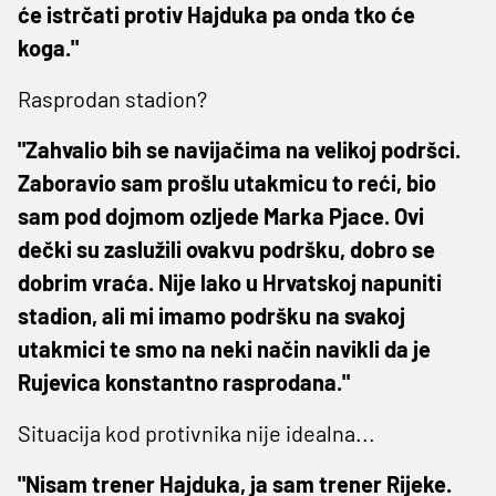
će istrčati protiv Hajduka pa onda tko će
koga."
Rasprodan stadion?
"Zahvalio bih se navijačima na velikoj podršci.
Zaboravio sam prošlu utakmicu to reći, bio
sam pod dojmom ozljede Marka Pjace. Ovi
dečki su zaslužili ovakvu podršku, dobro se
dobrim vraća. Nije lako u Hrvatskoj napuniti
stadion, ali mi imamo podršku na svakoj
utakmici te smo na neki način navikli da je
Rujevica konstantno rasprodana."
Situacija kod protivnika nije idealna...
"Nisam trener Hajduka, ja sam trener Rijeke.