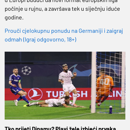
počinje u rujnu, a završava tek u siječnju iduće
godine.
Prouči cjelokupnu ponudu na Germaniji i zaigraj
odmah (Igraj odgovorno, 18+)
Tko prijeti Dinamu? Plavi žele izbjeći prvaka