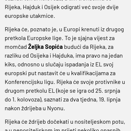
Rijeka, Hajduk i Osijek odigrati već svoje dvije
europske utakmice.
Rijeka će, poznato je, u Europi krenuti iz drugog
pretkola Europske lige. To je sjajna vijest za
momčad
Željka Sopića
budući da Rijeka, za
razliku od Osijeka i Hajduka, ima pravo na jedan
kiks, odnosno u slučaju ispadanja iz EL svoj
europski put nastavit će u kvalifikacijama za
Konferencijsku ligu. Rijeka će svoje protivnike u
drugom pretkolu EL (koje se igra od 25. srpnja
do 1. kolovoza), saznati za dva tjedna, 19. lipnja
nakon ždrijeba u Nyonu.
Rijeka će ždrijeb dočekati u nositeljeskom potu,
a u nenositeljskom im prijeti nekoliko opasnih