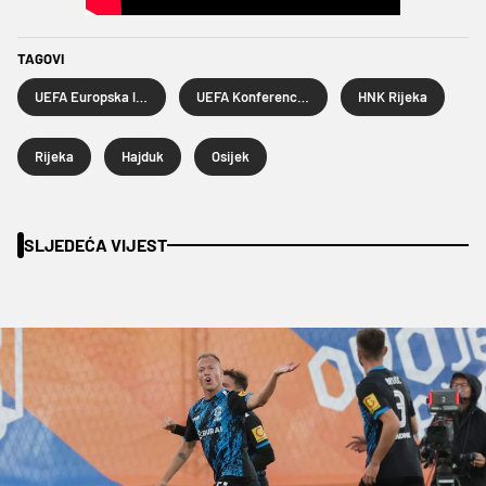
TAGOVI
UEFA Europska liga
UEFA Konferencijska liga
HNK Rijeka
Rijeka
Hajduk
Osijek
SLJEDEĆA VIJEST