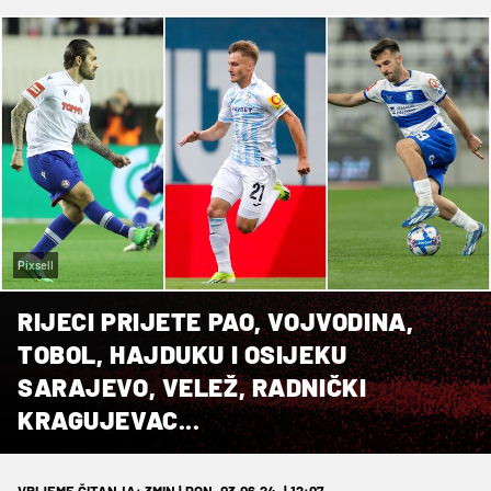
Pixsell
RIJECI PRIJETE PAO, VOJVODINA,
TOBOL, HAJDUKU I OSIJEKU
SARAJEVO, VELEŽ, RADNIČKI
KRAGUJEVAC...
VRIJEME ČITANJA: 3MIN | PON. 03.06.24. | 12:07