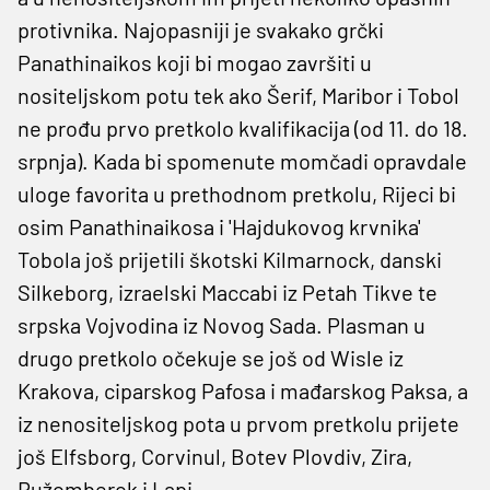
protivnika. Najopasniji je svakako grčki
Panathinaikos koji bi mogao završiti u
nositeljskom potu tek ako Šerif, Maribor i Tobol
ne prođu prvo pretkolo kvalifikacija (od 11. do 18.
srpnja). Kada bi spomenute momčadi opravdale
uloge favorita u prethodnom pretkolu, Rijeci bi
osim Panathinaikosa i 'Hajdukovog krvnika'
Tobola još prijetili škotski Kilmarnock, danski
Silkeborg, izraelski Maccabi iz Petah Tikve te
srpska Vojvodina iz Novog Sada. Plasman u
drugo pretkolo očekuje se još od Wisle iz
Krakova, ciparskog Pafosa i mađarskog Paksa, a
iz nenositeljskog pota u prvom pretkolu prijete
još Elfsborg, Corvinul, Botev Plovdiv, Zira,
Ružomberok i Lapi.