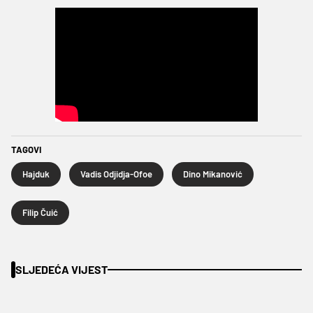
TAGOVI
Hajduk
Vadis Odjidja-Ofoe
Dino Mikanović
Filip Čuić
SLJEDEĆA VIJEST