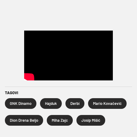
TAGOVI
GNK Dinamo
Hajduk
Derbi
Mario Kovačević
Dion Drena Beljo
Miha Zajc
Josip Mišić