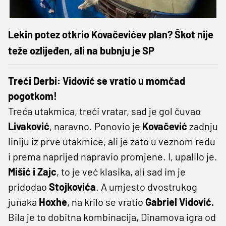
Lekin potez otkrio Kovačevićev plan? Škot nije
teže ozlijeđen, ali na bubnju je SP
Treći Derbi: Vidović se vratio u momčad
pogotkom!
Treća utakmica, treći vratar, sad je gol čuvao
Livaković
, naravno. Ponovio je
Kovačević
zadnju
liniju iz prve utakmice, ali je zato u veznom redu
i prema naprijed napravio promjene. I, upalilo je.
Mišić i Zajc
, to je već klasika, ali sad im je
pridodao
Stojkovića
. A umjesto dvostrukog
junaka
Hoxhe
, na krilo se vratio
Gabriel Vidović.
Bila je to dobitna kombinacija, Dinamova igra od