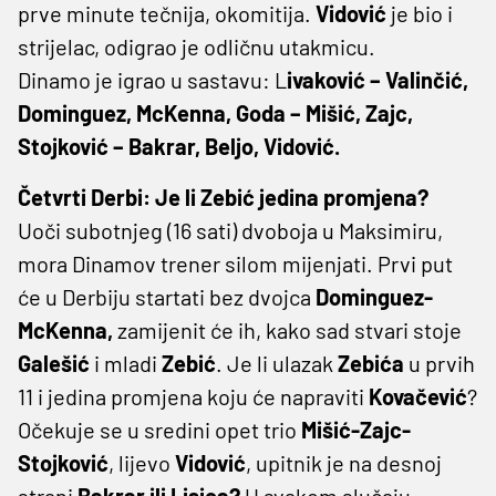
prve minute tečnija, okomitija.
Vidović
je bio i
strijelac, odigrao je odličnu utakmicu.
Dinamo je igrao u sastavu: L
ivaković – Valinčić,
Dominguez, McKenna, Goda – Mišić, Zajc,
Stojković – Bakrar, Beljo, Vidović.
Četvrti Derbi: Je li Zebić jedina promjena?
Uoči subotnjeg (16 sati) dvoboja u Maksimiru,
mora Dinamov trener silom mijenjati. Prvi put
će u Derbiju startati bez dvojca
Dominguez-
McKenna,
zamijenit će ih, kako sad stvari stoje
Galešić
i mladi
Zebić
. Je li ulazak
Zebića
u prvih
11 i jedina promjena koju će napraviti
Kovačević
?
Očekuje se u sredini opet trio
Mišić-Zajc-
Stojković
, lijevo
Vidović
, upitnik je na desnoj
strani
Bakrar ili Lisica?
U svakom slučaju,