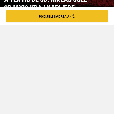
OBJAVIO KRAJ KARIJERE
PODIJELI SADRŽAJ
VRIJEME ČITANJA: 3MIN | ČET. 07.05.26. | 12:30
Odluku o umirovljenju potaknula je
ozljeda koljena koju je zadobio prošlog
mjeseca
Bivši njemački nogometni reprezentativac,
branič
Borussije
iz
Dortmunda Niklas Süle
objavio je kako će po završetku aktualne sezone