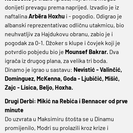
donijeti prevagu prema naprijed. Izvadio je iz
naftalina
Arbëra Hoxhu
i - pogodio. Odigrao je
albanski reprezentativac odličnu utakmicu, bio
neuhvatljiv za Hajdukovu obranu, zabio je i
pogodak za 0-1. Džoker s klupe i čovjek koji je
potvrdio pobjedu bio je
Mounsef Bakrar.
Dva
igrača iz drugog plana, za velika tri boda.
Dinamo je igrao u sastavu:
Nevistić - Valinčić,
Dominguez, McKenna, Goda - Ljubičić, Mišić,
Zajc - Lisica, Beljo, Hoxha.
Drugi Derbi: Mikić na Rebića i Bennacer od prve
minute
Do uzvrata u Maksimiru štošta se u Dinamu
promijenilo, Modri su prolazili kroz krize i