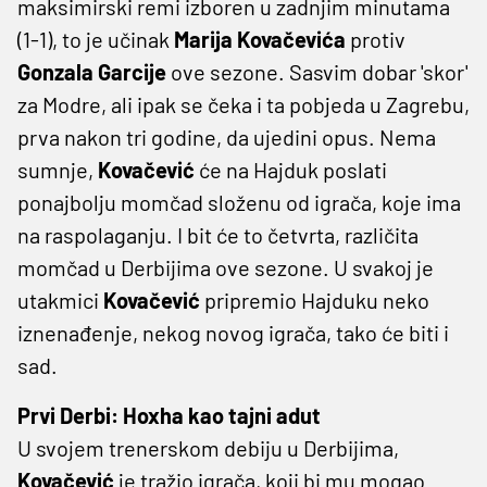
maksimirski remi izboren u zadnjim minutama
(1-1), to je učinak
Marija Kovačevića
protiv
Gonzala Garcije
ove sezone. Sasvim dobar 'skor'
za Modre, ali ipak se čeka i ta pobjeda u Zagrebu,
prva nakon tri godine, da ujedini opus. Nema
sumnje,
Kovačević
će na Hajduk poslati
ponajbolju momčad složenu od igrača, koje ima
na raspolaganju. I bit će to četvrta, različita
momčad u Derbijima ove sezone. U svakoj je
utakmici
Kovačević
pripremio Hajduku neko
iznenađenje, nekog novog igrača, tako će biti i
sad.
Prvi Derbi: Hoxha kao tajni adut
U svojem trenerskom debiju u Derbijima,
Kovačević
je tražio igrača, koji bi mu mogao