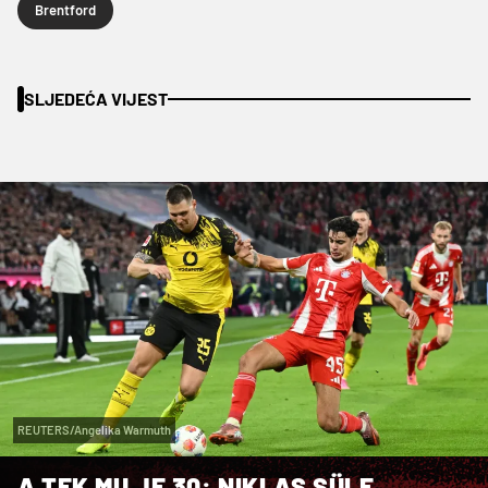
Brentford
SLJEDEĆA VIJEST
REUTERS/Angelika Warmuth
A TEK MU JE 30: NIKLAS SÜLE