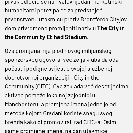
prvak odlučio se na hvalevrijedan marketinški i
humanitarni potez pa će za predstojeću
prvenstvenu utakmicu protiv Brentforda Cityjev
dom privremeno promijeniti naziv u
The City in
the Community Etihad Stadium.
Ova promjena nije plod novog milijunskog
sponzorskog ugovora, već želja kluba da oda
počast i podigne svijest o svojoj službenoj
dobrotvornoj organizaciji – City in the
Community (CITC). Ova zaklada već desetljećima
aktivno pomaže lokalnoj zajednici u
Manchesteru, a promjena imena jedna je od
metoda kojom Građani koriste snagu svog
brenda kako bi promovirali rad CITC-a. Osim
same promjene imena, na dan utakmice