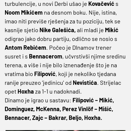
turbulencije, u novi Derbi ušao je
Kovačević
s
Noom Mikićem
na desnom boku. Nije, istina,
imao niti previše rješenja za tu poziciju, tek se
kasnije sjetio
Nike Galešića,
ali mladi je
Mikić
odigrao jako dobru partiju, odlično se nosio s
Antom Rebićem
. Počeo je DInamov trener
susret i s
Bennacerom
, učvrstivši njime sredinu
terena, a više i nije bilo iznenađenje što je na
vratima bio
Filipović
, koji je nekoliko tjedana
ranije preuzeo 'jedinicu' od
Nevistića
. Strijelac
opet
Hoxha
za 1-1 u nadoknadi.
Dinamo je igrao u sastavu:
Filipović – Mikić,
Dominguez, McKenna, Perez Vinlöf – Mišić,
Bennacer, Zajc – Bakrar, Beljo, Hoxha.