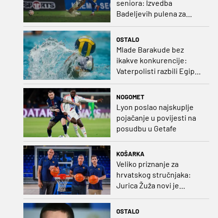
seniora: Izvedba
Badeljevih pulena za
čistu peticu protiv
Bruggea!
OSTALO
Mlade Barakude bez
ikakve konkurencije:
Vaterpolisti razbili Egipat
za polufinale SP-a!
NOGOMET
Lyon poslao najskuplje
pojačanje u povijesti na
posudbu u Getafe
KOŠARKA
Veliko priznanje za
hrvatskog stručnjaka:
Jurica Žuža novi je
pomoćni trener
Barcelone!
OSTALO