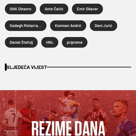
GNK Dinamo
Ante Čačić
Emir Dilaver
Sadegh Moharrami
Komnen Andrić
Deni Jurić
Daniel Štefulj
HNL
pripreme
SLJEDEĆA VIJEST