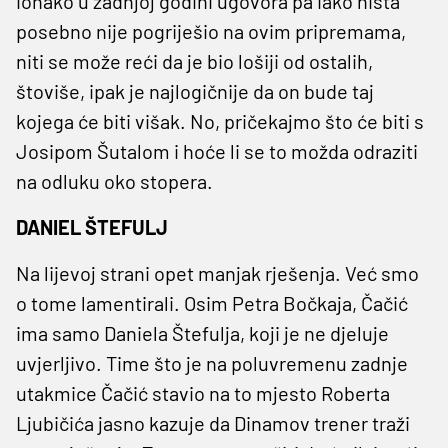
ionako u zadnjoj godini ugovora pa iako ništa
posebno nije pogriješio na ovim pripremama,
niti se može reći da je bio lošiji od ostalih,
štoviše, ipak je najlogičnije da on bude taj
kojega će biti višak. No, pričekajmo što će biti s
Josipom Šutalom i hoće li se to možda odraziti
na odluku oko stopera.
DANIEL ŠTEFULJ
Na lijevoj strani opet manjak rješenja. Već smo
o tome lamentirali. Osim Petra Bočkaja, Čačić
ima samo Daniela Štefulja, koji je ne djeluje
uvjerljivo. Time što je na poluvremenu zadnje
utakmice Čačić stavio na to mjesto Roberta
Ljubičića jasno kazuje da Dinamov trener traži