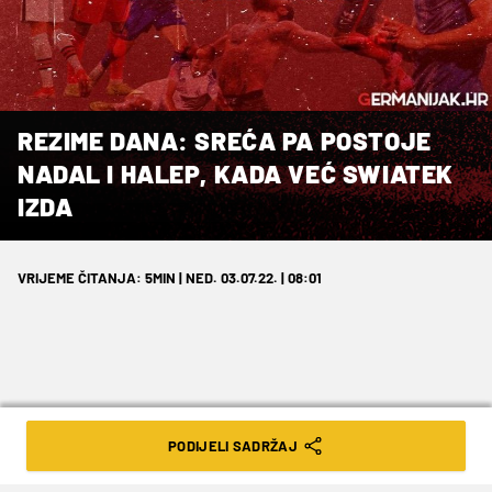
REZIME DANA: SREĆA PA POSTOJE
NADAL I HALEP, KADA VEĆ SWIATEK
IZDA
VRIJEME ČITANJA: 5MIN | NED. 03.07.22. | 08:01
Pogledajte kako ste danas prošli.
PODIJELI SADRŽAJ