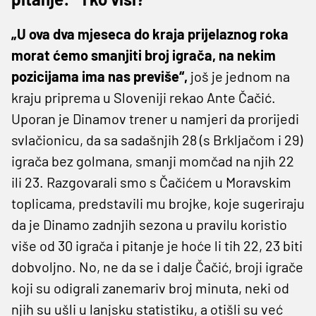
„U ova dva mjeseca do kraja prijelaznog roka
morat ćemo smanjiti broj igrača, na nekim
pozicijama ima nas previše“,
još je jednom na
kraju priprema u Sloveniji rekao Ante Čačić.
Uporan je Dinamov trener u namjeri da prorijedi
svlačionicu, da sa sadašnjih 28 (s Brkljačom i 29)
igrača bez golmana, smanji momčad na njih 22
ili 23. Razgovarali smo s Čačićem u Moravskim
toplicama, predstavili mu brojke, koje sugeriraju
da je Dinamo zadnjih sezona u pravilu koristio
više od 30 igrača i pitanje je hoće li tih 22, 23 biti
dobvoljno. No, ne da se i dalje Čačić, broji igrače
koji su odigrali zanemariv broj minuta, neki od
njih su ušli u lanjsku statistiku, a otišli su već