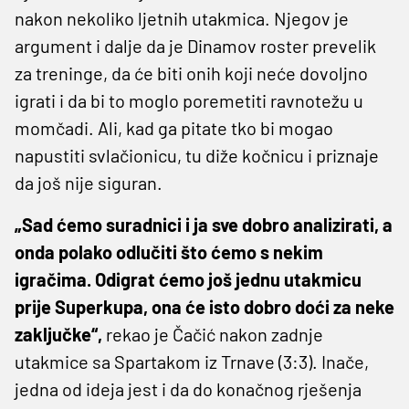
nakon nekoliko ljetnih utakmica. Njegov je
argument i dalje da je Dinamov roster prevelik
za treninge, da će biti onih koji neće dovoljno
igrati i da bi to moglo poremetiti ravnotežu u
momčadi. Ali, kad ga pitate tko bi mogao
napustiti svlačionicu, tu diže kočnicu i priznaje
da još nije siguran.
„Sad ćemo suradnici i ja sve dobro analizirati, a
onda polako odlučiti što ćemo s nekim
igračima. Odigrat ćemo još jednu utakmicu
prije Superkupa, ona će isto dobro doći za neke
zaključke“,
rekao je Čačić nakon zadnje
utakmice sa Spartakom iz Trnave (3:3). Inače,
jedna od ideja jest i da do konačnog rješenja