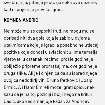
sve brojnija, pitanje je što ga čeka ove sezone,
kad ni prije nije previše igrao.
KOMNEN ANDRIĆ
Ne može mu se osporiti trud, ne mogu mu se
obrisati niti dva gola koja je zabio u dvjema
utakmicama koje je igrao, a posebno ne utjecaj i
pozitiva koje donosi u svlačionicu. Ima temelja
vjerovati u ostanak, recimo, prošle godine je
obilježio pripreme promašajima, ove godine je
druga slika. Ali je i činjenica da su ispred njega
dvojica nedodirljivih, Bruno Petković i Josip
Drmić. A i Mahir Emreli može igrati špicu, neki
kažu da je na toj poziciji i bolji nego na krilu i
Čačić, ako već smanjuje kadar, za Andrićev