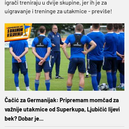
igrači treniraju u dvije skupine, jer ih je za
uigravanje i treninge za utakmice - previše!
Čačić za Germanijak: Pripremam momčad za
važnije utakmice od Superkupa, Ljubičić lijevi
bek? Dobar je...