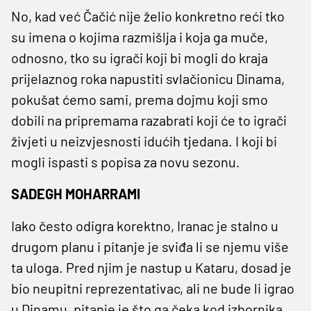
No, kad već Čačić nije želio konkretno reći tko
su imena o kojima razmišlja i koja ga muče,
odnosno, tko su igrači koji bi mogli do kraja
prijelaznog roka napustiti svlačionicu Dinama,
pokušat ćemo sami, prema dojmu koji smo
dobili na pripremama razabrati koji će to igrači
živjeti u neizvjesnosti idućih tjedana. I koji bi
mogli ispasti s popisa za novu sezonu.
SADEGH MOHARRAMI
Iako često odigra korektno, Iranac je stalno u
drugom planu i pitanje je sviđa li se njemu više
ta uloga. Pred njim je nastup u Kataru, dosad je
bio neupitni reprezentativac, ali ne bude li igrao
u Dinamu, pitanje je što ga čeka kod izbornika