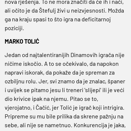
nova rješenja. To ne mora značiti da će ih i naći,
ali očito je da Štefulj živi u neizvjesnosti. Možda
ga na kraju spasi to što igra na deficitarnoj
poziciji.
MARKO TOLIĆ
Jedan od najtalentiranijih Dinamovih igrača nije
ničime iskočio. A to se očekivalo, da napokon
napravi iskorak, da pokaže da je spreman za
ozbiljnu rolu. Jer, svi znamo da je znalac, španer
i uvijek se pitamo jesu li treneri 'slijepi' ili je veći
dio krivice ipak na njemu. Pitao se to,
vjerojatno, i Čačić, jer Tolić je igrač koji intrigira.
Pripreme su mu bile prilika da skrene pažnju na
sebe, ali nije se nametnuo. Konkurencija je jaka,