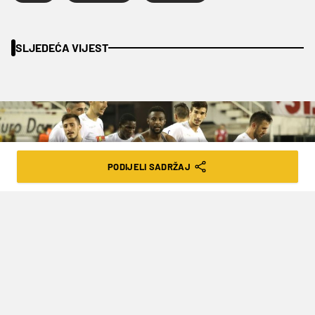
SLJEDEĆA VIJEST
PODIJELI SADRŽAJ
ZIMSKO ČIŠĆENJE U HAJDUKU: POPIS