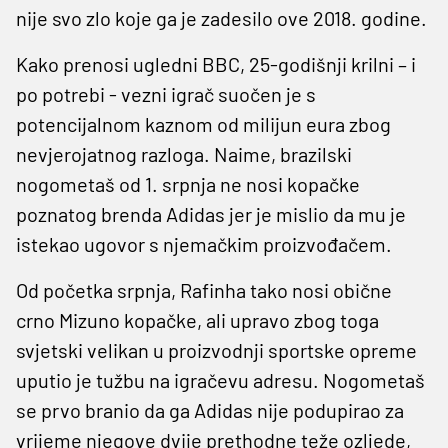
nije svo zlo koje ga je zadesilo ove 2018. godine.
Kako prenosi ugledni BBC, 25-godišnji krilni – i
po potrebi - vezni igrač suočen je s
potencijalnom kaznom od milijun eura zbog
nevjerojatnog razloga. Naime, brazilski
nogometaš od 1. srpnja ne nosi kopačke
poznatog brenda Adidas jer je mislio da mu je
istekao ugovor s njemačkim proizvođačem.
Od početka srpnja, Rafinha tako nosi obične
crno Mizuno kopačke, ali upravo zbog toga
svjetski velikan u proizvodnji sportske opreme
uputio je tužbu na igračevu adresu. Nogometaš
se prvo branio da ga Adidas nije podupirao za
vrijeme njegove dvije prethodne teže ozljede,