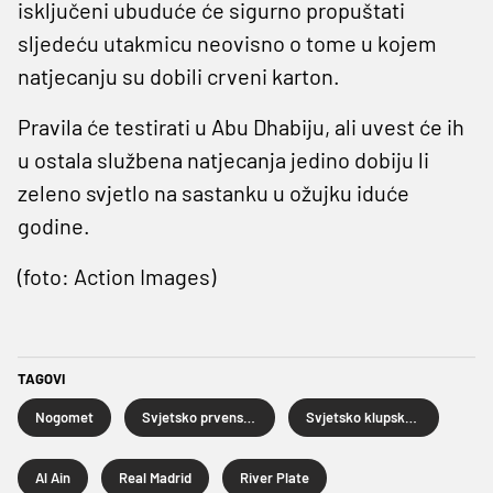
isključeni ubuduće će sigurno propuštati
sljedeću utakmicu neovisno o tome u kojem
natjecanju su dobili crveni karton.
Pravila će testirati u Abu Dhabiju, ali uvest će ih
u ostala službena natjecanja jedino dobiju li
zeleno svjetlo na sastanku u ožujku iduće
godine.
(foto: Action Images)
TAGOVI
Nogomet
Svjetsko prvenstvo za klubove
Svjetsko klupsko prvenstvo
Al Ain
Real Madrid
River Plate