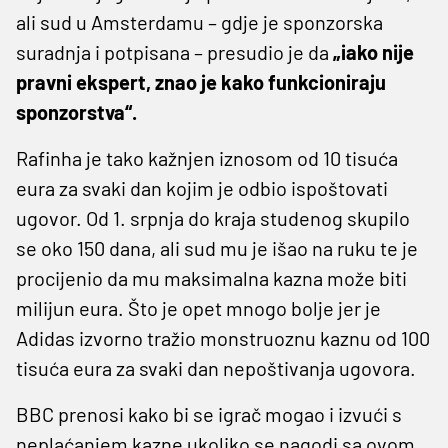
ali sud u Amsterdamu – gdje je sponzorska
suradnja i potpisana – presudio je da
„iako nije
pravni ekspert, znao je kako funkcioniraju
sponzorstva“.
Rafinha je tako kažnjen iznosom od 10 tisuća
eura za svaki dan kojim je odbio ispoštovati
ugovor. Od 1. srpnja do kraja studenog skupilo
se oko 150 dana, ali sud mu je išao na ruku te je
procijenio da mu maksimalna kazna može biti
milijun eura. Što je opet mnogo bolje jer je
Adidas izvorno tražio monstruoznu kaznu od 100
tisuća eura za svaki dan nepoštivanja ugovora.
BBC prenosi kako bi se igrač mogao i izvući s
neplaćanjem kazne ukoliko se nagodi sa ovom