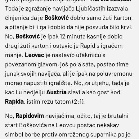
Tada je zgražanje navijača Ljubičastih izazvala
činjenica da je
Bošković
dobio samo žuti karton,
a pitanje bi li ga i dobio da nije posvuda bilo krvi.
No,
Bošković
je ipak 12 minuta kasnije dobio
drugi žuti karton i ostavio je Rapid s igračem
manje.
Leovac
je nastavio utakmicu s
povezanom glavom, još pola sata, postao time
junak svojih navijača, ali je ipak na poluvremenu
morao napustiti igralište. No, za utjehu, tada je
kao i u nedjelju
Austria
slavila kao gost kod
Rapida
, istim rezultatom (2:1).
No,
Rapidovim
navijačima, očito, taj je brutalni
start Boškovića na Leovcu postao nekakav
simbol borbe protiv omraženog suparnika pa je