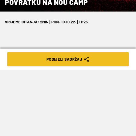
POVRATKU NA NOU CAMP
VRIJEME ČITANJA: 2MIN | PON. 10.10.22. | 11:25
PODIJELI SADRŽAJ
Prošle sezone je igrao za Barcelonu B,
prodan je Belgijcima za pet milijuna
eura, dok se već sad priča o tome kako
ga Barca želi odmah vratiti. No, to će ih
koštati, baš kao što će mu se 'dionice'
povećati sad i kad se u igru uključio
Arsenal…