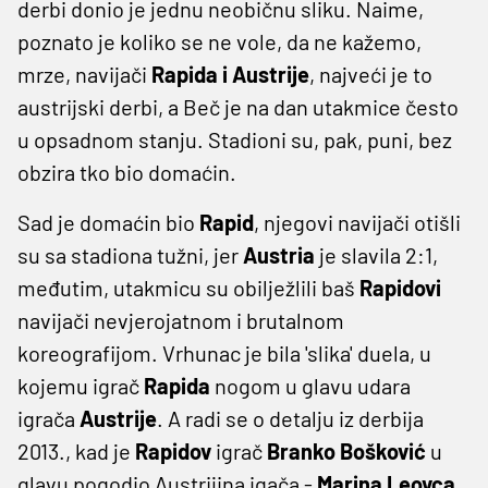
derbi donio je jednu neobičnu sliku. Naime,
poznato je koliko se ne vole, da ne kažemo,
mrze, navijači
Rapida i Austrije
, najveći je to
austrijski derbi, a Beč je na dan utakmice često
u opsadnom stanju. Stadioni su, pak, puni, bez
obzira tko bio domaćin.
Sad je domaćin bio
Rapid
, njegovi navijači otišli
su sa stadiona tužni, jer
Austria
je slavila 2:1,
međutim, utakmicu su obilježlili baš
Rapidovi
navijači nevjerojatnom i brutalnom
koreografijom. Vrhunac je bila 'slika' duela, u
kojemu igrač
Rapida
nogom u glavu udara
igrača
Austrije
. A radi se o detalju iz derbija
2013., kad je
Rapidov
igrač
Branko Bošković
u
glavu pogodio Austrijina igača -
Marina Leovca.