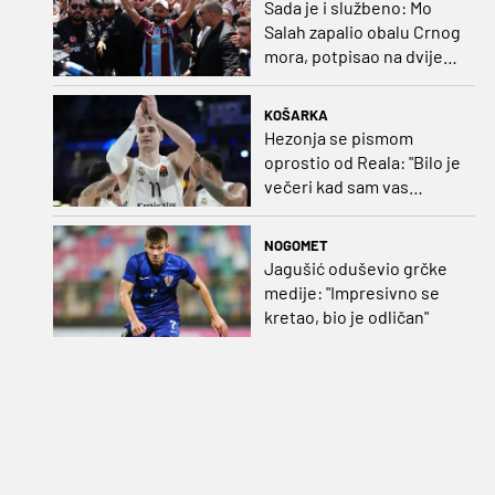
Sada je i službeno: Mo
Salah zapalio obalu Crnog
mora, potpisao na dvije
godine
KOŠARKA
Hezonja se pismom
oprostio od Reala: "Bilo je
večeri kad sam vas
dovodio do ruba
strpljenja"
NOGOMET
Jagušić oduševio grčke
medije: "Impresivno se
kretao, bio je odličan"