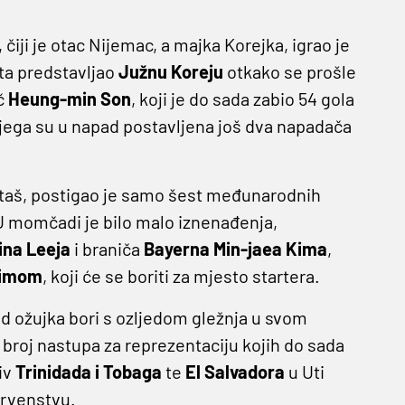
, čiji je otac Nijemac, a majka Korejka, igrao je
puta predstavljao
Južnu Koreju
otkako se prošle
č
Heung-min Son
, koji je do sada zabio 54 gola
njega su u napad postavljena još dva napadača
šiktaš, postigao je samo šest međunarodnih
 U momčadi je bilo malo iznenađenja,
ina Leeja
i braniča
Bayerna Min-jaea Kima
,
Kimom
, koji će se boriti za mjesto startera.
d ožujka bori s ozljedom gležnja u svom
ti broj nastupa za reprezentaciju kojih do sada
tiv
Trinidada i Tobaga
te
El Salvadora
u Uti
prvenstvu.