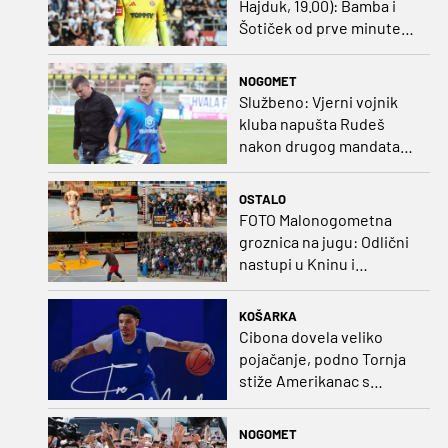
Hajduk, 19.00): Bamba i
Šotiček od prve minute,
Siliću kapetanska traka
NOGOMET
Službeno: Vjerni vojnik
kluba napušta Rudeš
nakon drugog mandata
na zapadu Zagreba
OSTALO
FOTO Malonogometna
groznica na jugu: Odlični
nastupi u Kninu i
Metkoviću okrunjeni
vrijednim nagradama
KOŠARKA
Cibona dovela veliko
pojačanje, podno Tornja
stiže Amerikanac s
naslovom iz EuroCupa
NOGOMET