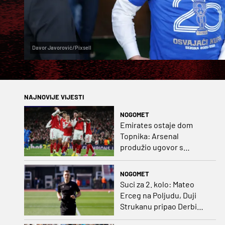
Davor Javorović/Pixsell
NAJNOVIJE VIJESTI
NOGOMET
Emirates ostaje dom
Topnika: Arsenal
produžio ugovor s
glavnim sponzorom
NOGOMET
Suci za 2. kolo: Mateo
Erceg na Poljudu, Duji
Strukanu pripao Derbi
sjevera