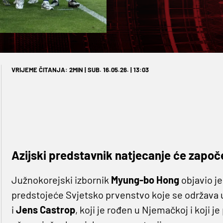
VRIJEME ČITANJA: 2MIN | SUB. 16.05.26. | 13:03
Azijski predstavnik natjecanje će započe
Južnokorejski izbornik
Myung-bo Hong
objavio j
predstojeće Svjetsko prvenstvo koje se održava 
i
Jens Castrop
, koji je rođen u Njemačkoj i koji j