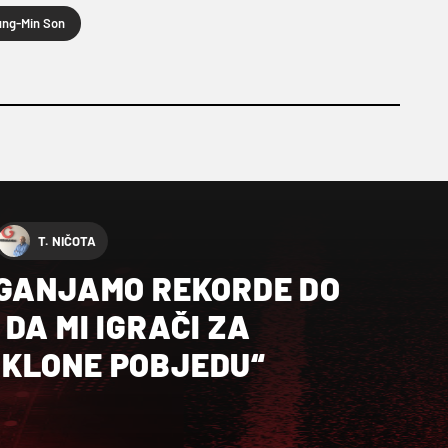
ng-Min Son
T. NIČOTA
“GANJAMO REKORDE DO
 DA MI IGRAČI ZA
KLONE POBJEDU“