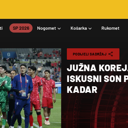
ti
SP 2026
Nogomet
Košarka
Rukomet
PODIJELI SADRŽAJ
JUŽNA KOREJA
ISKUSNI SON 
KADAR