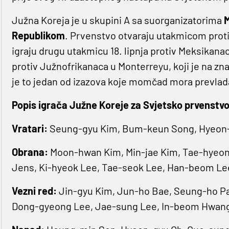
Južna Koreja je u skupini A sa suorganizatorima
Republikom
. Prvenstvo otvaraju utakmicom protiv
igraju drugu utakmicu 18. lipnja protiv Meksikanac
protiv Južnofrikanaca u Monterreyu, koji je na zna
je to jedan od izazova koje momčad mora prevlada
Popis igrača Južne Koreje za Svjetsko prvenstvo
Vratari:
Seung-gyu Kim, Bum-keun Song, Hyeon
Obrana:
Moon-hwan Kim, Min-jae Kim, Tae-hyeon
Jens, Ki-hyeok Lee, Tae-seok Lee, Han-beom Le
Vezni red:
Jin-gyu Kim, Jun-ho Bae, Seung-ho Pa
Dong-gyeong Lee, Jae-sung Lee, In-beom Hwan