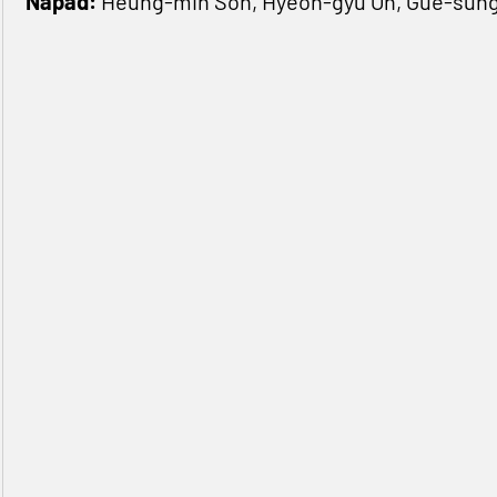
Napad:
Heung-min Son, Hyeon-gyu Oh, Gue-sung