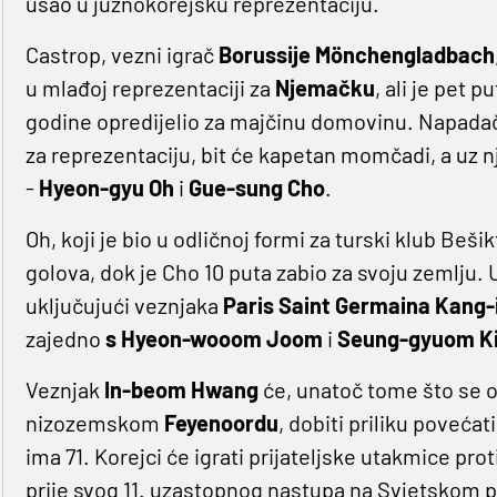
ušao u južnokorejsku reprezentaciju.
Castrop, vezni igrač
Borussije Mönchengladbach
u mlađoj reprezentaciji za
Njemačku
, ali je pet 
godine opredijelio za majčinu domovinu. Napada
za reprezentaciju, bit će kapetan momčadi, a uz 
-
Hyeon-gyu Oh
i
Gue-sung Cho
.
Oh, koji je bio u odličnoj formi za turski klub Be
golova, dok je Cho 10 puta zabio za svoju zemlju.
uključujući veznjaka
Paris Saint Germaina Kang-
zajedno
s Hyeon-wooom
Joom
i
Seung-gyuom 
Veznjak
In-beom Hwang
će, unatoč tome što se o
nizozemskom
Feyenoordu
, dobiti priliku poveća
ima 71. Korejci će igrati prijateljske utakmice pro
prije svog 11. uzastopnog nastupa na Svjetskom 