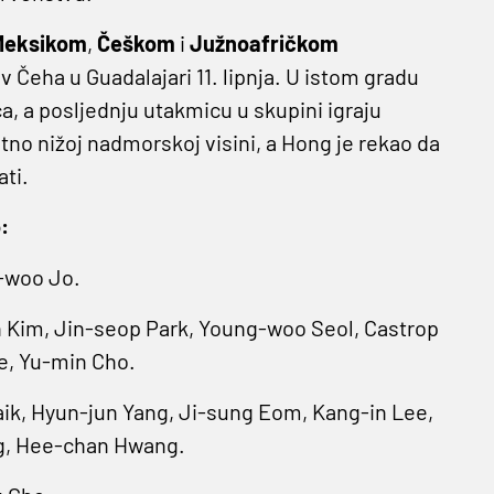
Meksikom
,
Češkom
i
Južnoafričkom
 Čeha u Guadalajari 11. lipnja. U istom gradu
a, a posljednju utakmicu u skupini igraju
tno nižoj nadmorskoj visini, a Hong je rekao da
ti.
:
-woo Jo.
 Kim, Jin-seop Park, Young-woo Seol, Castrop
e, Yu-min Cho.
ik, Hyun-jun Yang, Ji-sung Eom, Kang-in Lee,
g, Hee-chan Hwang.