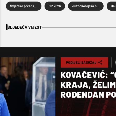
Svjetsko prvenstvo u nogometu 2026.
SP 2026
Južnokorejska nogometna reprezentacija
Heu
SLJEDEĆA VIJEST
PODIJELI SADRŽAJ
KOVAČEVIĆ: 
KRAJA, ŽELIM
ROĐENDAN PO