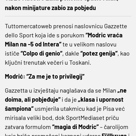
nakon minijature zabio za pobjedu
Tuttomercatoweb prenosi naslovnicu Gazzette
dello Sport koja ide s porukom
“Modric vraća
Milan na -5 od Intera”
te u velikom naslovu
ističe
“Colpo di genio“
, dakle
“potez genija”
, kao
ključni trenutak večeri u Toskani.
Modrić: “Za me je to privilegij”
Gazzetta u izvještaju naglašava da se Milan
„ne
doima, ali pobjeđuje“
i da je
„klasa i upornost
šampiona“
usmjerila utakmicu kad je Pisa već
mirisala veliki bod, dok SportMediaset priču
zatvara formulom
“magia di Modric”
– čarolijom
koja briše promašeni kazneni udarac
Füllkruga
i