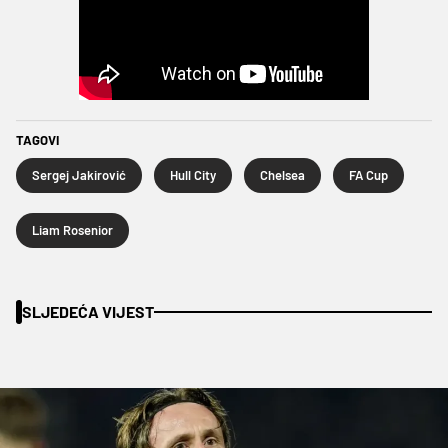
TAGOVI
Sergej Jakirović
Hull City
Chelsea
FA Cup
Liam Rosenior
SLJEDEĆA VIJEST