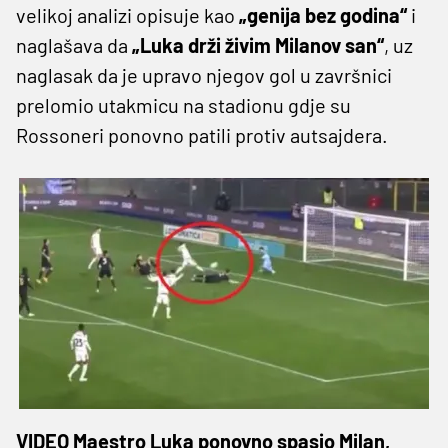
velikoj analizi opisuje kao
„genija bez godina“
i
naglašava da
„Luka drži živim Milanov san“
, uz
naglasak da je upravo njegov gol u završnici
prelomio utakmicu na stadionu gdje su
Rossoneri ponovno patili protiv autsajdera.
VIDEO Maestro Luka ponovno spasio Milan,