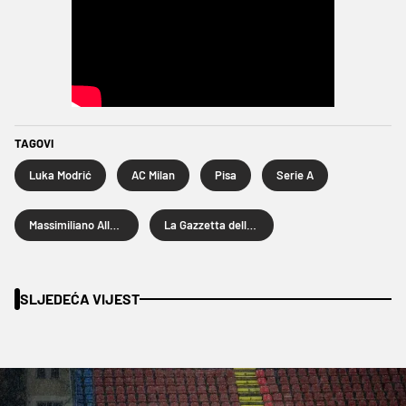
TAGOVI
Luka Modrić
AC Milan
Pisa
Serie A
Massimiliano Allegri
La Gazzetta dello Sport
SLJEDEĆA VIJEST