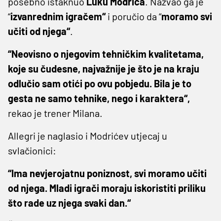
posebno istaknuo
Luku Modrića
. Nazvao ga je
“
izvanrednim igračem“
i poručio da “
moramo svi
učiti od njega“
.
“Neovisno o njegovim tehničkim kvalitetama,
koje su čudesne, najvažnije je što je na kraju
odlučio sam otići po ovu pobjedu. Bila je to
gesta ne samo tehnike, nego i karaktera“,
rekao je trener Milana.
Allegri je naglasio i Modrićev utjecaj u
svlačionici:
“Ima nevjerojatnu poniznost, svi moramo učiti
od njega. Mladi igrači moraju iskoristiti priliku
što rade uz njega svaki dan.“