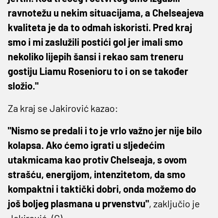
ravnotežu u nekim situacijama, a Chelseajeva
kvaliteta je da to odmah iskoristi. Pred kraj
smo i mi zaslužili postići gol jer imali smo
nekoliko lijepih šansi i rekao sam treneru
gostiju Liamu Rosenioru to i on se također
složio."
Za kraj se Jakirović kazao:
"Nismo se predali i to je vrlo važno jer nije bilo
kolapsa. Ako ćemo igrati u sljedećim
utakmicama kao protiv Chelseaja, s ovom
strašću, energijom, intenzitetom, da smo
kompaktni i taktički dobri, onda možemo do
još boljeg plasmana u prvenstvu"
, zaključio je
Jakirović. (G)