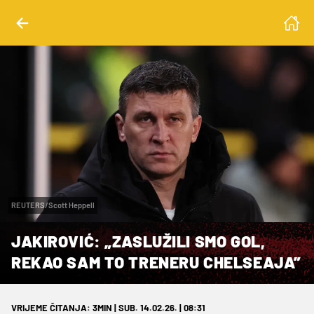
REUTERS/Scott Heppell
JAKIROVIĆ: „ZASLUŽILI SMO GOL,
REKAO SAM TO TRENERU CHELSEAJA”
VRIJEME ČITANJA: 3MIN | SUB. 14.02.26. | 08:31