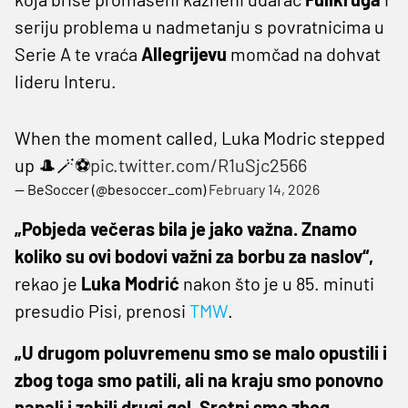
seriju problema u nadmetanju s povratnicima u
Serie A te vraća
Allegrijevu
momčad na dohvat
lideru Interu.
When the moment called, Luka Modric stepped
up 🎩🪄⚽️
pic.twitter.com/R1uSjc2566
— BeSoccer (@besoccer_com)
February 14, 2026
„Pobjeda večeras bila je jako važna. Znamo
koliko su ovi bodovi važni za borbu za naslov“,
rekao je
Luka Modrić
nakon što je u 85. minuti
presudio Pisi, prenosi
TMW
.
„U drugom poluvremenu smo se malo opustili i
zbog toga smo patili, ali na kraju smo ponovno
napali i zabili drugi gol. Sretni smo zbog