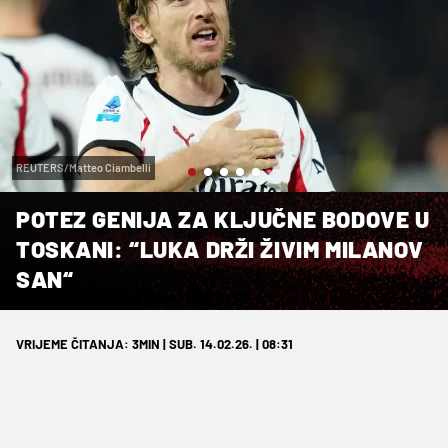
REUTERS/Matteo Ciambelli
POTEZ GENIJA ZA KLJUČNE BODOVE U
TOSKANI: “LUKA DRŽI ŽIVIM MILANOV
SAN“
VRIJEME ČITANJA: 3MIN | SUB. 14.02.26. | 08:31