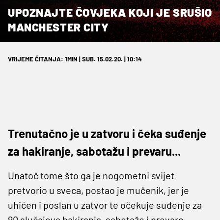
UPOZNAJTE ČOVJEKA KOJI JE SRUŠIO
MANCHESTER CITY
VRIJEME ČITANJA: 1MIN | SUB. 15.02.20. | 10:14
Trenutačno je u zatvoru i čeka suđenje
za hakiranje, sabotažu i prevaru...
Unatoč tome što ga je nogometni svijet
pretvorio u sveca, postao je mučenik, jer je
uhićen i poslan u zatvor te očekuje suđenje za
90 slučajeva hakiranja, sabotaže i prevare.