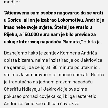
medije:
"Atiemwena sam osobno nagovarao da se vrati
u Goricu, ali on je izabrao Lokomotivu, Andrić je
imao neke svoje uvjete, Štefulj se vratio u
Rijeku, a 150.000 eura nam je bilo previše za
usluge Interovog napadača Mamuta,“
otkrio je.
Doznajemo kako je zahtjev Komnena Andrića
doista bizaran, naime inzistirao je od Jakriovića
na garanciji da će igrati 90 minuta po utakmici,
što mu Jakir naravno nije mogao obećati. Gorica
je trenutačno na jednom pravom napadaču
Cheriffu Ndiayeju i Jakirović je ove zime
pokušao pronaći čovjeka koji bi ga rasteretio.
Andrić se činio kao odličan čovjek za