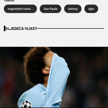
TAGOVI
nogometni transferi
Sao Paulo
Antony
Ajax
SLJEDEĆA VIJEST