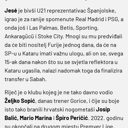
Jesé
je bivši U21 reprezentativac Španjolske,
igrao je za ranije spomenute Real Madrid i PSG, a
onda još i Las Palmas, Betis, Sporting,
Ankaragücü i Stoke City. Mnogi su mu predviđali
da će biti nositelj Furije jednog dana, da će na
SP-u u Kataru imati važnu ulogu, ali on se, svega
15-ak dana nakon što su se svjetla reflektora u
Kataru ugasila, nalazi nadomak toga da finalizira
transfer u Sabah.
Riječ je o klubu kojeg je ne tako davno vodio
Željko Sopić
, danas trener Gorice, i čije su boje
isto tako branili hrvatski nogometaši
Josip
Balić, Mario Marina
i
Špiro Peričić
. 2022. godinu
su okončali na drugom mjestu Premyer Liqe,