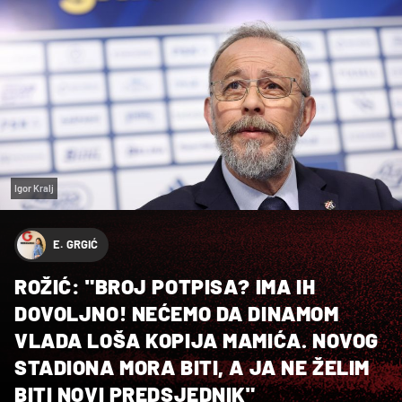
Igor Kralj
E. GRGIĆ
ROŽIĆ: "BROJ POTPISA? IMA IH
DOVOLJNO! NEĆEMO DA DINAMOM
VLADA LOŠA KOPIJA MAMIĆA. NOVOG
STADIONA MORA BITI, A JA NE ŽELIM
BITI NOVI PREDSJEDNIK"