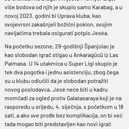
više bodova od njih je skupio samo Karabag, a u
novoj 2023. godini bi Uprava kluba, kao
svojevrsni zakašnjeli božićni poklon, svojim
navijačima trebala osigurati potpis Jeséa.
Na početku sezone, 29-godišnji Španjolac je
kao slobodan igrač stigao u Ankaragücü iz Las
Palmasa. U 14 utakmica u Super Ligi skupio je
tek dva pogotka i jednu asistenciju, zbog čega
su u klubu odlučili da je slobodan potražiti
novog poslodavca. Jesé neće biti u kadru
momčadi za ogled protiv Galatasaraya koji je na
rasporedu u srijedu, 4. siječnja, s početkom u 18
sati, a ako sve prođe bez komplikacija, on bi već
tada mogao biti predstavljen kao novi igrač