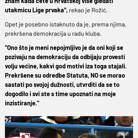
znam kada ćete u Hrvatskoj više gledati
utakmicu Lige prvaka",
rekao je Rožić.
Opet je posebno istaknuto da je, prema njima,
prekršena demokracija u radu kluba.
"Ono što je meni nepojmljivo je da oni koji se
pozivaju na demokraciju da odbijaju provesti
volju većine, kakvi god motivi iza toga stajali.
Prekršene su odredbe Statuta, NO se morao
sastati po svojoj dužnosti, utvrditi da se to
dogodilo i svi ste s time upoznati na moje
inzistiranje."