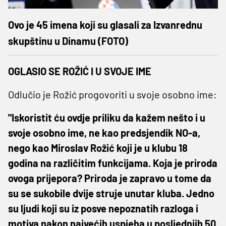
Ovo je 45 imena koji su glasali za Izvanrednu
skupštinu u Dinamu (FOTO)
OGLASIO SE ROŽIĆ I U SVOJE IME
Odlučio je Rožić progovoriti u svoje osobno ime:
"Iskoristit ću ovdje priliku da kažem nešto i u
svoje osobno ime, ne kao predsjendik NO-a,
nego kao Miroslav Rožić koji je u klubu 18
godina na različitim funkcijama. Koja je priroda
ovoga prijepora? Priroda je zapravo u tome da
su se sukobile dvije struje unutar kluba. Jedno
su ljudi koji su iz posve nepoznatih razloga i
motiva nakon najvećih uspjeha u posljednjih 50