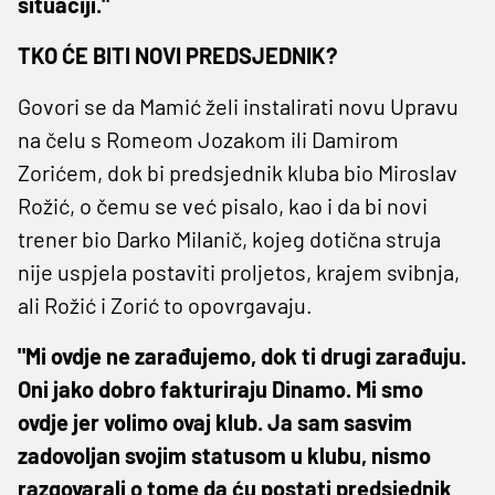
situaciji."
TKO ĆE BITI NOVI PREDSJEDNIK?
Govori se da Mamić želi instalirati novu Upravu
na čelu s Romeom Jozakom ili Damirom
Zorićem, dok bi predsjednik kluba bio Miroslav
Rožić, o čemu se već pisalo, kao i da bi novi
trener bio Darko Milanič, kojeg dotična struja
nije uspjela postaviti proljetos, krajem svibnja,
ali Rožić i Zorić to opovrgavaju.
"Mi ovdje ne zarađujemo, dok ti drugi zarađuju.
Oni jako dobro fakturiraju Dinamo. Mi smo
ovdje jer volimo ovaj klub. Ja sam sasvim
zadovoljan svojim statusom u klubu, nismo
razgovarali o tome da ću postati predsjednik