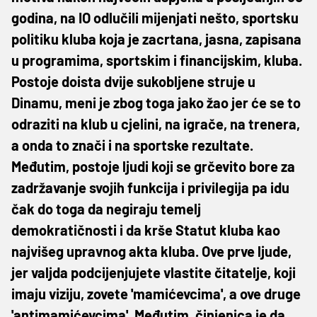
godina, na IO odlučili mijenjati nešto, sportsku
politiku kluba koja je zacrtana, jasna, zapisana
u programima, sportskim i financijskim, kluba.
Postoje doista dvije sukobljene struje u
Dinamu, meni je zbog toga jako žao jer će se to
odraziti na klub u cjelini, na igrače, na trenera,
a onda to znači i na sportske rezultate.
Međutim, postoje ljudi koji se grčevito bore za
zadržavanje svojih funkcija i privilegija pa idu
čak do toga da negiraju temelj
demokratičnosti i da krše Statut kluba kao
najvišeg upravnog akta kluba. Ove prve ljude,
jer valjda podcijenjujete vlastite čitatelje, koji
imaju viziju, zovete 'mamićevcima', a ove druge
'antimamićevcima'. Međutim, činjenica je da