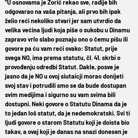
"U osnovama je Zorić rekao sve, radije bih
odgovarao na vaša pitanja, ali prvo bih ipak
želio reći nekoliko stvari jer sam utvrdio da
velika većina ljudi koja piše o sukobu u Dinamu
zapravo vrlo slabo poznaju ono o čemu pišu ili
govore pa ću vam reći ovako: Statut, prije
svega NO, ima prema statutu, čl. 41. skrbi o
provođenju odredbi Statut. Dakle, posve je
jasno da je NO u ovoj siutaicji morao donijeti
svoj stav i potrudili smo se da bude dostupan
svim medijima i sigurno su vam svima bili
dostupni. Neki govore o Statutu Dinama da je
to jedan loš statut, da je nedemokratski. Svi ti
ljudi govore o starom Statutu koji je doista bio
takav, a ovaj koji je danas na snazi donesen je