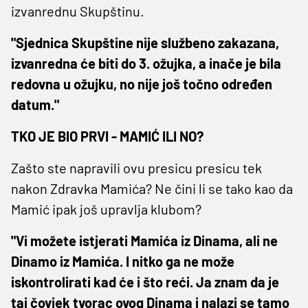
izvanrednu Skupštinu.
"Sjednica Skupštine nije službeno zakazana,
izvanredna će biti do 3. ožujka, a inače je bila
redovna u ožujku, no nije još točno određen
datum."
TKO JE BIO PRVI - MAMIĆ ILI NO?
Zašto ste napravili ovu presicu presicu tek
nakon Zdravka Mamića? Ne čini li se tako kao da
Mamić ipak još upravlja klubom?
"Vi možete istjerati Mamića iz Dinama, ali ne
Dinamo iz Mamića. I nitko ga ne može
iskontrolirati kad će i što reći. Ja znam da je
taj čovjek tvorac ovog Dinama i nalazi se tamo