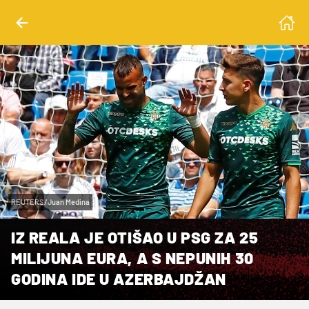
REUTERS/Juan Medina
IZ REALA JE OTIŠAO U PSG ZA 25
MILIJUNA EURA, A S NEPUNIH 30
GODINA IDE U AZERBAJDŽAN