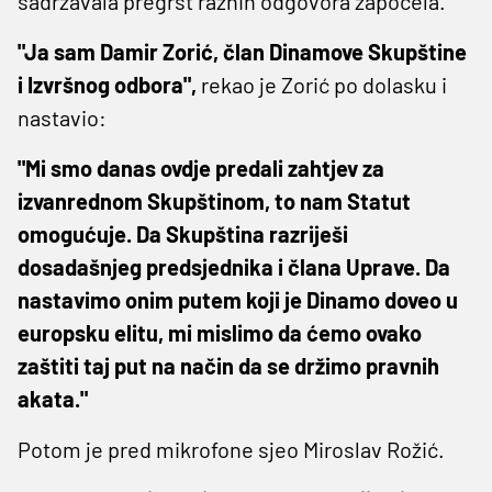
sadržavala pregršt raznih odgovora započela.
"Ja sam Damir Zorić, član Dinamove Skupštine
i Izvršnog odbora",
rekao je Zorić po dolasku i
nastavio:
"Mi smo danas ovdje predali zahtjev za
izvanrednom Skupštinom, to nam Statut
omogućuje. Da Skupština razriješi
dosadašnjeg predsjednika i člana Uprave. Da
nastavimo onim putem koji je Dinamo doveo u
europsku elitu, mi mislimo da ćemo ovako
zaštiti taj put na način da se držimo pravnih
akata."
Potom je pred mikrofone sjeo Miroslav Rožić.