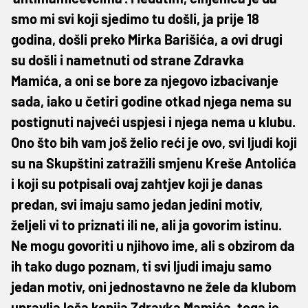
smo mi svi koji sjedimo tu došli, ja prije 18
godina, došli preko Mirka Barišića, a ovi drugi
su došli i nametnuti od strane Zdravka
Mamića, a oni se bore za njegovo izbacivanje
sada, iako u četiri godine otkad njega nema su
postignuti najveći uspjesi i njega nema u klubu.
Ono što bih vam još želio reći je ovo, svi ljudi koji
su na Skupštini zatražili smjenu Kreše Antolića
i koji su potpisali ovaj zahtjev koji je danas
predan, svi imaju samo jedan jedini motiv,
željeli vi to priznati ili ne, ali ja govorim istinu.
Ne mogu govoriti u njihovo ime, ali s obzirom da
ih tako dugo poznam, ti svi ljudi imaju samo
jedan motiv, oni jednostavno ne žele da klubom
upravlja loša kopija Zdravka Mamića, toga je