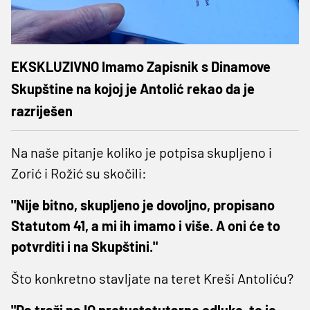
EKSKLUZIVNO Imamo Zapisnik s Dinamove
Skupštine na kojoj je Antolić rekao da je
razriješen
Na naše pitanje koliko je potpisa skupljeno i
Zorić i Rožić su skočili:
"Nije bitno, skupljeno je dovoljno, propisano
Statutom 41, a mi ih imamo i više. A oni će to
potvrditi i na Skupštini."
Što konkretno stavljate na teret Kreši Antoliću?
"Da traži na IO protustatutarne odluke, to je