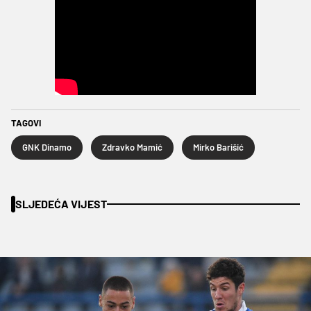
TAGOVI
GNK Dinamo
Zdravko Mamić
Mirko Barišić
SLJEDEĆA VIJEST