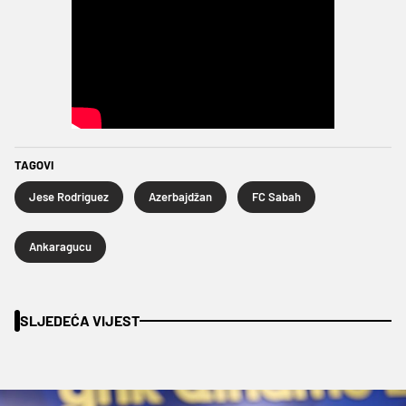
TAGOVI
Jese Rodriguez
Azerbajdžan
FC Sabah
Ankaragucu
SLJEDEĆA VIJEST