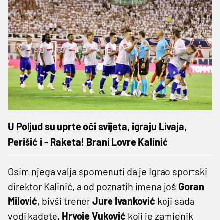
U Poljud su uprte oči svijeta, igraju Livaja,
Perišić i - Raketa! Brani Lovre Kalinić
Osim njega valja spomenuti da je Igrao sportski
direktor Kalinić, a od poznatih imena još
Goran
Milović
, bivši trener
Jure Ivanković
koji sada
vodi kadete,
Hrvoje Vuković
koji je zamjenik