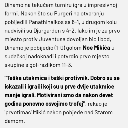
Dinamo na tekućem turniru igra u impresivnoj
formi. Nakon što su Purgeri na otvaranju
pobijedili Panathinaikos sa 6-1, u drugom kolu
nadvisili su Djurgarden s 4-2. Iako im je za prvo
mjesto protiv Juventusa dovoljan bio i bod,
Dinamo je pobijedio (1-0) golom
Noe Mikića
u
sudačkoj nadoknadi i potvrdio prvo mjesto
skupine s gol-razlikom 11-3.
"Teška utakmica i teški protivnik. Dobro su se
iskazali i igrači koji su u prve dvije utakmice
manje igrali. Motivirani smo da nakon devet
godina ponovno osvojimo trofej"
, rekao je
'prvotimac' Mikić nakon pobjede nad Starom
damom.