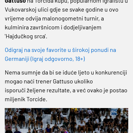
Gattuso
na Torcida kupu, popularnom igralištu u
Vukovarskoj ulici gdje se svake godine u ovo
vrijeme odvija malonogometni turnir, a
kulminira završnicom i dodjeljivanjem
'Hajdučkog srca'.
Odigraj na svoje favorite u širokoj ponudi na
Germaniji (Igraj odgovorno, 18+)
Nema sumnje da bi se iduće ljeto u konkurenciji
mogao naći trener Gattuso ukoliko
isporuči željene rezultate, a već ovako je postao
miljenik Torcide.