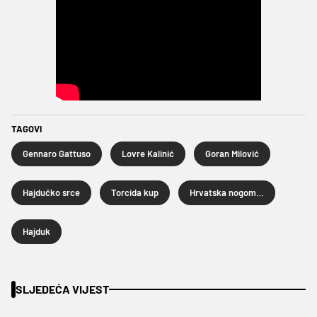
TAGOVI
Gennaro Gattuso
Lovre Kalinić
Goran Milović
Hajdučko srce
Torcida kup
Hrvatska nogometna liga
Hajduk
SLJEDEĆA VIJEST