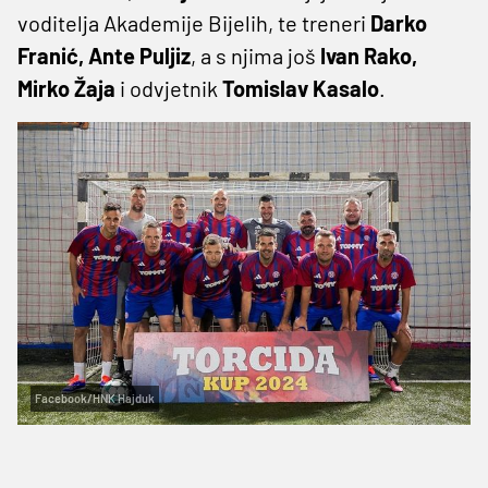
voditelja Akademije Bijelih, te treneri
Darko
Franić, Ante Puljiz
, a s njima još
Ivan Rako,
Mirko Žaja
i odvjetnik
Tomislav Kasalo
.
Facebook/HNK Hajduk