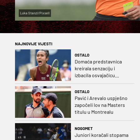
Luka Stanzl/Pixsell
NAJNOVIJE VIJESTI
OSTALO
Domaća predstavnica
kreirala senzaciju i
izbacila osvajačicu
Roland Garrosa
OSTALO
Pavić i Arevalo uspješno
započeli lov na Masters
titulu u Montrealu
NOGOMET
Juniori koračali stopama