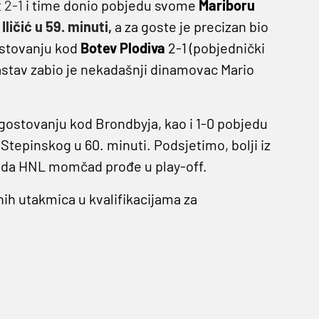
t 2-1
i time donio pobjedu svome
Mariboru
Iličić u 59. minuti,
a za goste je precizan bio
gostovanju kod
Botev Plodiva
2-1 (pobjednički
sastav zabio je nekadašnji dinamovac Mario
 gostovanju kod Brondbyja, kao i 1-0 pobjedu
tepinskog u 60. minuti. Podsjetimo, bolji iz
u da HNL momčad prođe u play-off.
ih utakmica u kvalifikacijama za