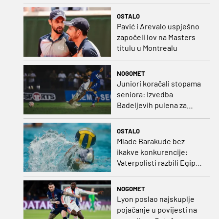
Roland Garrosa
OSTALO
Pavić i Arevalo uspješno
započeli lov na Masters
titulu u Montrealu
NOGOMET
Juniori koračali stopama
seniora: Izvedba
Badeljevih pulena za
čistu peticu protiv
Bruggea!
OSTALO
Mlade Barakude bez
ikakve konkurencije:
Vaterpolisti razbili Egipat
za polufinale SP-a!
NOGOMET
Lyon poslao najskuplje
pojačanje u povijesti na