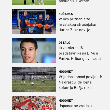
posudbu u Getafe
KOŠARKA
Veliko priznanje za
hrvatskog stručnjaka:
Jurica Žuža novi je
pomoćni trener
Barcelone!
OSTALO
Hrvatska sa 16
predstavnika na EP-u u
Parizu, Hribar glavni adut
NOGOMET
Vrijedan komad povijesti:
Na dražbu ide lopta
kojom je Božja ruka
postigla gol
NOGOMET
Japanac se vratio u