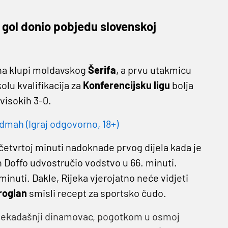
e gol donio pobjedu slovenskoj
 na klupi moldavskog
Šerifa
, a prvu utakmicu
lu kvalifikacija za
Konferencijsku ligu
bolja
visokih 3-0.
dmah (Igraj odgovorno, 18+)
četvrtoj minuti nadoknade prvog dijela kada je
in Doffo udvostručio vodstvo u 66. minuti.
minuti. Dakle, Rijeka vjerojatno neće vidjeti
roglan
smisli recept za sportsko čudo.
ekadašnji dinamovac, pogotkom u osmoj