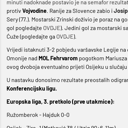
minuti nadoknade postavio je na semafor rezulta
protiv
Vojvodine
. Ranije za Slovence zabio i
Josip 
Sery (77.). Mostarski Zrinski doživio je poraz na 
gol pogledajte
OVDJE
). Jedini gol za mostarski 
Ćuže (pogledajte ga
OVDJE
).
Vrijedi istaknuti 3-2 pobjedu varšavske Legije na
Omonije nad
MOL Fehrvarom
pogotkom Mariusza S
ovog dvoboja eventualno prijeti Osijeku u slučaj
U nastavku donosimo rezultate preostalih odigran
Konferencijsku ligu.
Europska liga, 3. pretkolo (prve utakmice):
Ružomberok - Hajduk 0-0
Osijek - Zira -1 (Matković 38 / Utzig 90+6-11m)