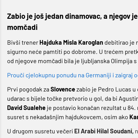
Zabio je još jedan dinamovac, a njegov j
momčadi
Bivši trener
Hajduka Misla Karoglan
debitirao je
sigurno neće pamtiti po dobrome. U trećem pretko
od njegove momčadi bila je ljubljanska Olimpija s 
Prouči cjelokupnu ponudu na Germaniji i zaigraj o
Prvi pogodak za
Slovence
zabio je Pedro Lucas u 
udarac s bijele točke pretvorio u gol, da bi Agust
David Sualehe
je postavio konačan rezultat u 84. 
susret s nekadašnjim hajdukovcem, osim ako
Ka
U drugom susretu večeri
El Arabi Hilal Soudani,
n