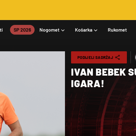
ti
SP 2026
Nogomet
Košarka
Rukomet
PODIJELI SADRŽAJ
IVAN BEBEK S
IGARA!