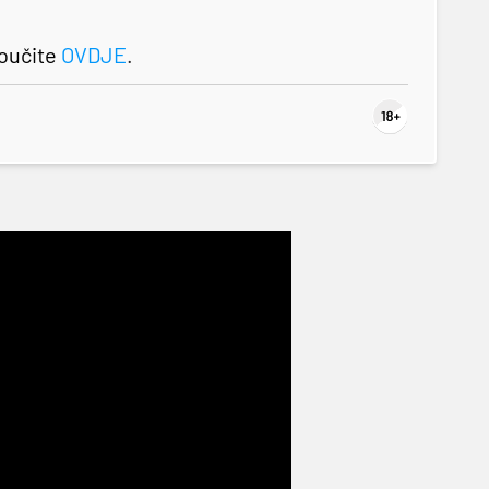
roučite
OVDJE
.