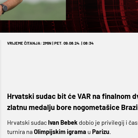
VRIJEME ČITANJA: 2MIN | PET. 09.08.24. | 08:34
Hrvatski sudac bit će VAR na finalnom dv
zlatnu medalju bore nogometašice Brazil
Hrvatski sudac
Ivan
Bebek
dobio je privilegij i č
turnira na
Olimpijskim
igrama
u
Parizu
.