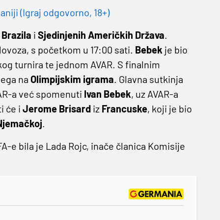
niji (Igraj odgovorno, 18+)
a
Brazila
i
Sjedinjenih
Američkih
Država
.
lovoza, s početkom u 17:00 sati.
Bebek
je bio
g turnira te jednom AVAR. S finalnim
jega na
Olimpijskim
igrama
. Glavna sutkinja
VAR-a već spomenuti
Ivan Bebek
, uz AVAR-a
 će i
Jerome Brisard
iz
Francuske
, koji je bio
Njemačkoj
.
A-e bila je Lada Rojc, inače članica Komisije