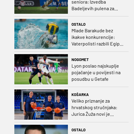
seniora: Izvedba
Badeljevih pulena za
čistu peticu protiv
Bruggea!
OSTALO
Mlade Barakude bez
ikakve konkurencije:
Vaterpolisti razbili Egipat
za polufinale SP-a!
NOGOMET
Lyon poslao najskuplje
pojačanje u povijesti na
posudbu u Getafe
KOŠARKA
Veliko priznanje za
hrvatskog stručnjaka:
Jurica Žuža novi je
pomoćni trener
Barcelone!
OSTALO