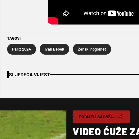
TAGOVI
Pariz 2024
Ivan Bebek
Ženski nogomet
SLJEDEĆA VIJEST
PODIJELI SADRŽAJ
VIDEO ĆUŽE Z