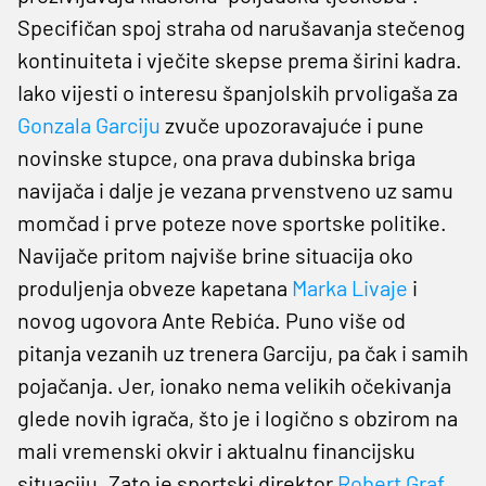
Specifičan spoj straha od narušavanja stečenog
kontinuiteta i vječite skepse prema širini kadra.
Iako vijesti o interesu španjolskih prvoligaša za
Gonzala Garciju
zvuče upozoravajuće i pune
novinske stupce, ona prava dubinska briga
navijača i dalje je vezana prvenstveno uz samu
momčad i prve poteze nove sportske politike.
Navijače pritom najviše brine situacija oko
produljenja obveze kapetana
Marka Livaje
i
novog ugovora Ante Rebića. Puno više od
pitanja vezanih uz trenera Garciju, pa čak i samih
pojačanja. Jer, ionako nema velikih očekivanja
glede novih igrača, što je i logično s obzirom na
mali vremenski okvir i aktualnu financijsku
situaciju. Zato je sportski direktor
Robert Graf