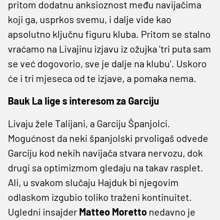
pritom dodatnu anksioznost među navijačima
koji ga, usprkos svemu, i dalje vide kao
apsolutno ključnu figuru kluba. Pritom se stalno
vraćamo na Livajinu izjavu iz ožujka 'tri puta sam
se već dogovorio, sve je dalje na klubu'. Uskoro
će i tri mjeseca od te izjave, a pomaka nema.
Bauk La lige s interesom za Garciju
Livaju žele Talijani, a Garciju Španjolci.
Mogućnost da neki španjolski prvoligaš odvede
Garciju kod nekih navijača stvara nervozu, dok
drugi sa optimizmom gledaju na takav rasplet.
Ali, u svakom slučaju Hajduk bi njegovim
odlaskom izgubio toliko traženi kontinuitet.
Ugledni insajder
Matteo Moretto
nedavno je