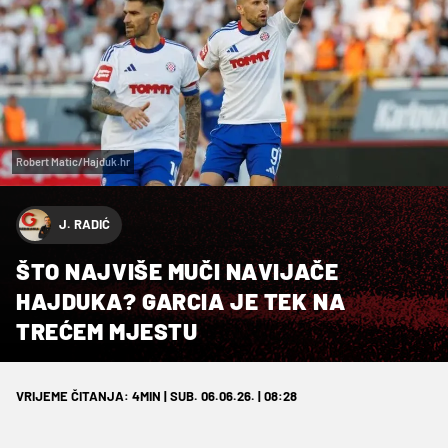
Robert Matic/Hajduk.hr
J. RADIĆ
ŠTO NAJVIŠE MUČI NAVIJAČE
HAJDUKA? GARCIA JE TEK NA
TREĆEM MJESTU
VRIJEME ČITANJA: 4MIN | SUB. 06.06.26. | 08:28