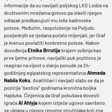
informacije da su navijači poljskog LKS Lodza na
društvenim mrežama gotovo pa slavili njegov
odlazak predbacujući mu loše kadrovske
poteze. Međutim, raspoloženje na Poljudu
posljednjih se tjedana počelo mijenjati, jer Graf
je krenuo povlačiti konkretne poteze. Nakon
dovođenja
Etnika Brrutija
krajem svibnja kao
prve ljetne prinove, navijački puk pozitivno je
reagirao na vijest o slanju ponude za 24-
godišnjeg egipatskog reprezentativca
Ahmeda
Nabila Koku
. Analitičari i navijači slažu se da je
pozicija "šestice" godinama kronična boljka
Hajduka. Činjenica da Graf pokušava dovesti
igrača
Al Ahlyja
kojem istječe ugovor savršeno
se uklapa u njegov renome stručnjaka koji zna