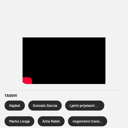
TAGOVI
Hajduk
Gonzalo Garcia
Ljetni prijelazni rok 2026.
Marko Livaja
Ante Rebić
nogometni transferi