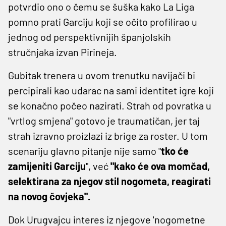
potvrdio ono o čemu se šuška kako La Liga
pomno prati Garciju koji se očito profilirao u
jednog od perspektivnijih španjolskih
stručnjaka izvan Pirineja.
Gubitak trenera u ovom trenutku navijači bi
percipirali kao udarac na sami identitet igre koji
se konačno počeo nazirati. Strah od povratka u
"vrtlog smjena" gotovo je traumatičan, jer taj
strah izravno proizlazi iz brige za roster. U tom
scenariju glavno pitanje nije samo "
tko će
zamijeniti Garciju
", već
"kako će ova momčad,
selektirana za njegov stil nogometa, reagirati
na novog čovjeka".
Dok Urugvajcu interes iz njegove 'nogometne