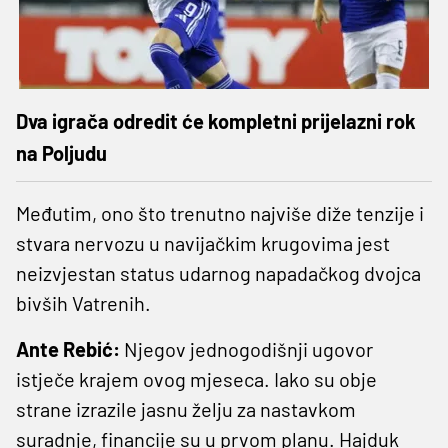
Dva igrača odredit će kompletni prijelazni rok
na Poljudu
Međutim, ono što trenutno najviše diže tenzije i
stvara nervozu u navijačkim krugovima jest
neizvjestan status udarnog napadačkog dvojca
bivših Vatrenih.
Ante Rebić:
Njegov jednogodišnji ugovor
istječe krajem ovog mjeseca. Iako su obje
strane izrazile jasnu želju za nastavkom
suradnje, financije su u prvom planu. Hajduk