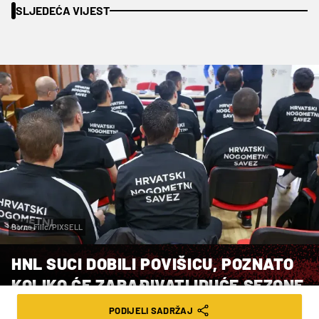
SLJEDEĆA VIJEST
Borna Filic/PIXSELL
HNL SUCI DOBILI POVIŠICU, POZNATO
KOLIKO ĆE ZARAĐIVATI IDUĆE SEZONE
PODIJELI SADRŽAJ