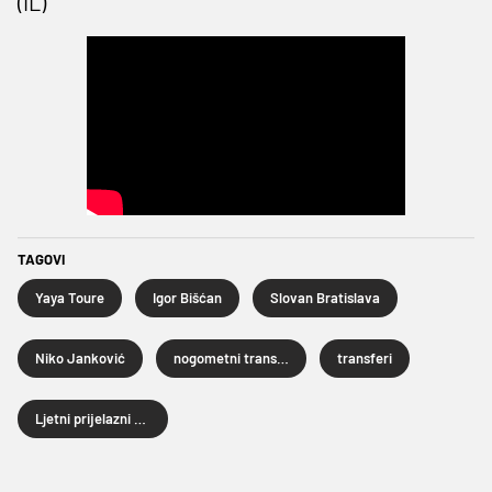
(IL)
TAGOVI
Yaya Toure
Igor Bišćan
Slovan Bratislava
Niko Janković
nogometni transferi
transferi
Ljetni prijelazni rok 2026.