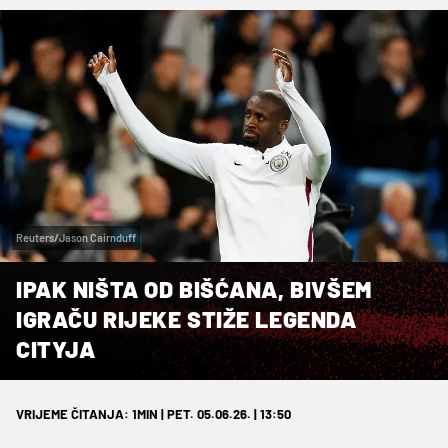
Reuters/Jason Cairnduff
IPAK NIŠTA OD BIŠĆANA, BIVŠEM
IGRAČU RIJEKE STIŽE LEGENDA
CITYJA
VRIJEME ČITANJA: 1MIN | PET. 05.06.26. | 13:50