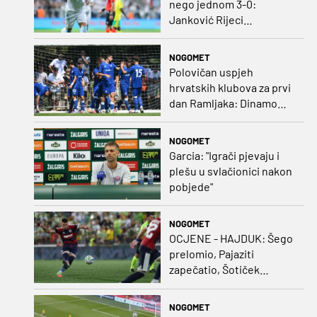
nego jednom 3-0:
Janković Rijeci
projektilom donio slavlje
protiv inferiornijeg
NOGOMET
protivnika
Polovičan uspjeh
hrvatskih klubova za prvi
dan Ramljaka: Dinamo
poražen od Juventusa,
Hajduk bolji od Bologne
NOGOMET
Garcia: "Igrači pjevaju i
plešu u svlačionici nakon
pobjede"
NOGOMET
OCJENE - HAJDUK: Šego
prelomio, Pajaziti
zapečatio, Šotiček
oduševio u predstavi
splitskih 'odlikaša'
NOGOMET