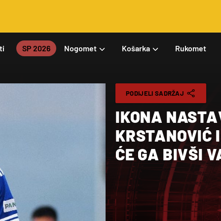
ti
SP 2026
Nogomet
Košarka
Rukomet
PODIJELI SADRŽAJ
IKONA NASTA
KRSTANOVIĆ I
ĆE GA BIVŠI 