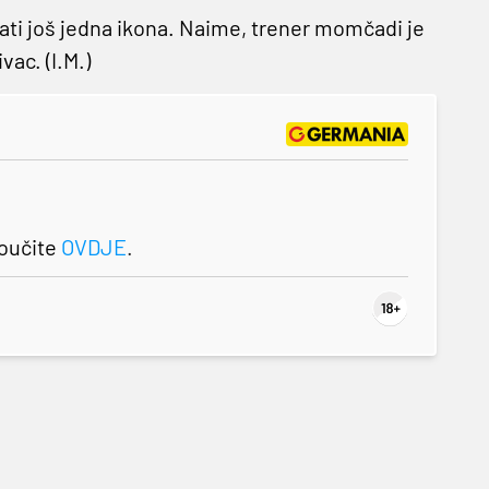
ti još jedna ikona. Naime, trener momčadi je
vac. (I.M.)
roučite
OVDJE
.