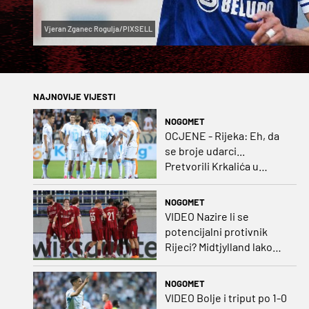
Vjeran Zganec Rogulja/PIXSELL
NAJNOVIJE VIJESTI
NOGOMET
OCJENE - Rijeka: Eh, da
se broje udarci...
Pretvorili Krkalića u
junaka, a izlet na uzvrat u
ozbiljan posao!
NOGOMET
VIDEO Nazire li se
potencijalni protivnik
Rijeci? Midtjylland lako
protiv Iraca za slavlje u
prvoj utakmici
NOGOMET
VIDEO Bolje i triput po 1-0