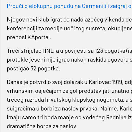
Prouči cjelokupnu ponudu na Germaniji i zaigraj o
Njegov novi klub igrat će nadolazećeg vikenda der
konferenciji za medije uoči tog susreta, okupljen
prenosi KAportal.
Treći strijelac HNL-a u povijesti sa 123 pogotka 
protekle jeseni nije igrao nakon raskida ugovora s
postigao 32 pogotka.
Danas je potvrdio svoj dolazak u Karlovac 1919, g
vrhunskim osjećajem za gol predstavljati znatno p
trećeg razreda hrvatskog klupskog nogometa, a si
suigračima u borbi za naslov prvaka. Naime, Karlov
imaju samo tri boda manje od vodećeg Radnika iz 
dramatična borba za naslov.