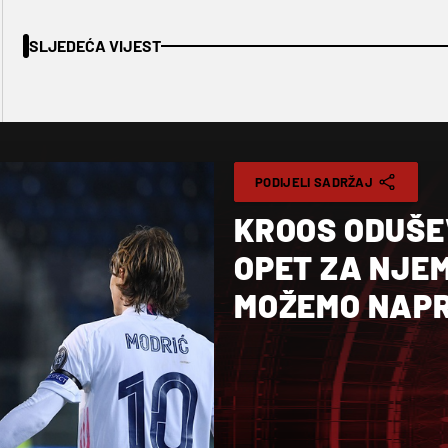
SLJEDEĆA VIJEST
PODIJELI SADRŽAJ
KROOS ODUŠEV
OPET ZA NJE
MOŽEMO NAPR