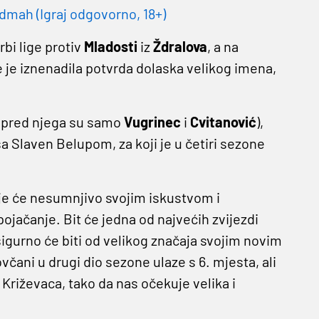
dmah (Igraj odgovorno, 18+)
bi lige protiv
Mladosti
iz
Ždralova
, a na
e je iznenadila potvrda dolaska velikog imena,
(ispred njega su samo
Vugrinec
i
Cvitanović
),
a Slaven Belupom, za koji je u četiri sezone
dje će nesumnjivo svojim iskustvom i
ojačanje. Bit će jedna od najvećih zvijezdi
gurno će biti od velikog značaja svojim novim
čani u drugi dio sezone ulaze s 6. mjesta, ali
Križevaca, tako da nas očekuje velika i