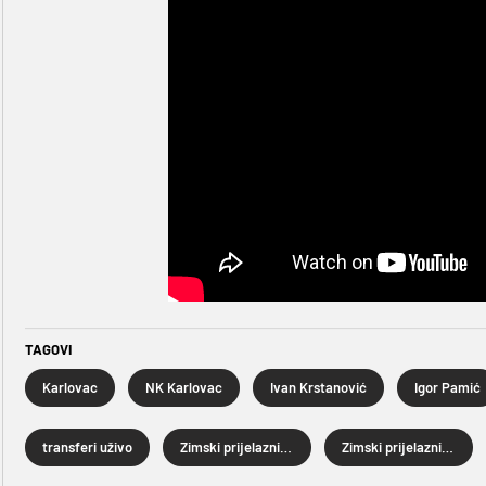
TAGOVI
Karlovac
NK Karlovac
Ivan Krstanović
Igor Pamić
transferi uživo
Zimski prijelazni rok
Zimski prijelazni rok 2024.