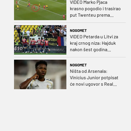
VIDEO Marko Pjaca
krasno pogodio i trasirao
put Twenteu prema
važnoj pobjedi
NOGOMET
VIDEO Petarda u Litvi za
kraj crnog niza: Hajduk
nakon šest godina
pobijedio na europskom
gostovanju
NOGOMET
Ništa od Arsenala:
Vinicius Junior potpisat
će novi ugovor s Real
Madridom