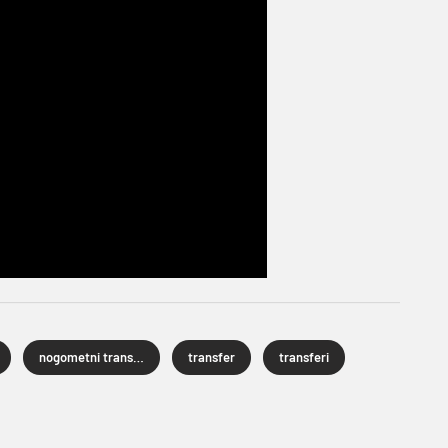
nogometni transferi
transfer
transferi