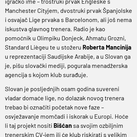
igračko ime – trostruki prvak Engleske s
Manchester Cityjem, dvostruki prvak Španjolske
i osvajač Lige prvaka s Barcelonom, ali još nema
iskustva glavnog trenera. Radio je kao
pomoćnik u Olimpiku Donjeck, Ahmatu Grozni,
Standard Liègeu te u stožeru
Roberta Mancinija
u reprezentaciji Saudijske Arabije, a u Slovan ga
je, pišu slovački mediji, pogurala menadžerska
agencija s kojom klub surađuje.
Slovan je posljednjih osam godina suvereni
vladar domaće lige, no dolazak novog trenera
trebao bi označiti početak nove faze –
osvježavanje momčadi i iskorak u Europi. Hoće
li taj projekt nositi
Bišćan
sa svojim ozbiljnim
trenerskim CV‑jem ili će klub riskirati s velikim