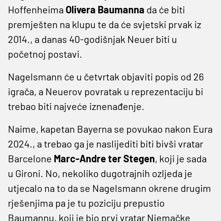
Hoffenheima
Olivera Baumanna
da će biti
premješten na klupu te da će svjetski prvak iz
2014., a danas 40-godišnjak Neuer biti u
početnoj postavi.
Nagelsmann će u četvrtak objaviti popis od 26
igrača, a Neuerov povratak u reprezentaciju bi
trebao biti najveće iznenađenje.
Naime, kapetan Bayerna se povukao nakon Eura
2024., a trebao ga je naslijediti biti bivši vratar
Barcelone
Marc-Andre ter Stegen
, koji je sada
u Gironi. No, nekoliko dugotrajnih ozljeda je
utjecalo na to da se Nagelsmann okrene drugim
rješenjima pa je tu poziciju prepustio
Baumannu, koji je bio prvi vratar Njemačke