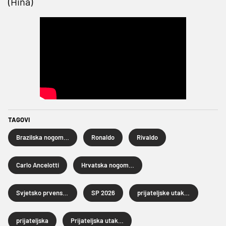
(Hina)
TAGOVI
Brazilska nogometna reprezentacija
Ronaldo
Rivaldo
Carlo Ancelotti
Hrvatska nogometna reprezentacija
Svjetsko prvenstvo u nogometu 2026.
SP 2026
prijateljske utakmice
prijateljska
Prijateljska utakmica