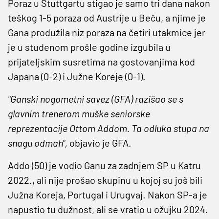
Poraz u Stuttgartu stigao je samo tri dana nakon
teškog 1-5 poraza od Austrije u Beču, a njime je
Gana produžila niz poraza na četiri utakmice jer
je u studenom prošle godine izgubila u
prijateljskim susretima na gostovanjima kod
Japana (0-2) i Južne Koreje (0-1).
"Ganski nogometni savez (GFA) razišao se s
glavnim trenerom muške seniorske
reprezentacije Ottom Addom. Ta odluka stupa na
snagu odmah",
objavio je GFA.
Addo (50) je vodio Ganu za zadnjem SP u Katru
2022., ali nije prošao skupinu u kojoj su još bili
Južna Koreja, Portugal i Urugvaj. Nakon SP-a je
napustio tu dužnost, ali se vratio u ožujku 2024.