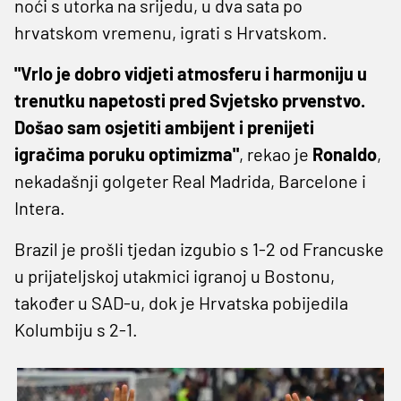
noći s utorka na srijedu, u dva sata po
hrvatskom vremenu, igrati s Hrvatskom.
"Vrlo je dobro vidjeti atmosferu i harmoniju u
trenutku napetosti pred Svjetsko prvenstvo.
Došao sam osjetiti ambijent i prenijeti
igračima poruku optimizma"
, rekao je
Ronaldo
,
nekadašnji golgeter Real Madrida, Barcelone i
Intera.
Brazil je prošli tjedan izgubio s 1-2 od Francuske
u prijateljskoj utakmici igranoj u Bostonu,
također u SAD-u, dok je Hrvatska pobijedila
Kolumbiju s 2-1.