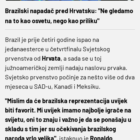
Brazilski napadač pred Hrvatsku: "Ne gledamo
na to kao osvetu, nego kao priliku"
Brazil je prije četiri godine ispao na
jedanaesterce u četvrtfinalu Svjetskog
prvenstva od
Hrvata
, a sada se u toj
južnoameričkoj zemlji nadaju naslovu prvaka.
Svjetsko prvenstvo počinje za nešto više od dva
mjeseca u SAD-u, Kanadi i Meksiku.
"Mislim da će brazilska reprezentacija uvijek
biti favorit. Mi uvijek imamo najbolje igrače na
svijetu, oni to znaju i važno je da se ponašaju u
skladu s tim jer su očekivanja brazilskog
naroda vrlo velika"
, istaknuo je
Ronaldo
.