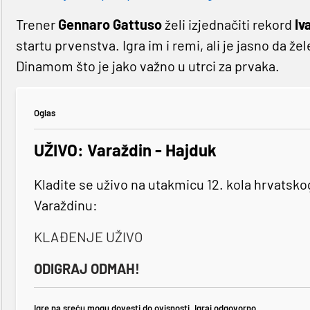
Trener
Gennaro Gattuso
želi izjednačiti rekord
Iv
startu prvenstva. Igra im i remi, ali je jasno da že
Dinamom što je jako važno u utrci za prvaka.
Oglas
UŽIVO: Varaždin - Hajduk
Kladite se uživo na utakmicu 12. kola hrvatsk
Varaždinu:
KLAĐENJE UŽIVO
ODIGRAJ ODMAH!
Igre na sreću mogu dovesti do ovisnosti. Igraj odgovorno.