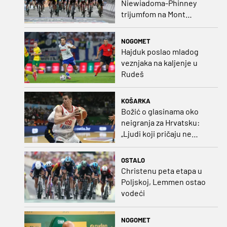
Niewiadoma-Phinney
trijumfom na Mont
Ventoux preuzela žutu
majicu
NOGOMET
Hajduk poslao mladog
veznjaka na kaljenje u
Rudeš
KOŠARKA
Božić o glasinama oko
neigranja za Hrvatsku:
„Ljudi koji pričaju ne
plaćaju mi račune, ne
osvrćem se komentare
OSTALO
dušebrižnika“
Christenu peta etapa u
Poljskoj, Lemmen ostao
vodeći
NOGOMET