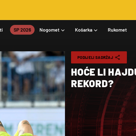
ti
SP 2026
Nogomet
Košarka
Rukomet
PODIJELI SADRŽAJ
HOĆE LI HAJD
REKORD?