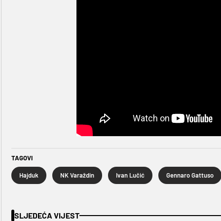
TAGOVI
Hajduk
NK Varaždin
Ivan Lučić
Gennaro Gattuso
SLJEDEĆA VIJEST