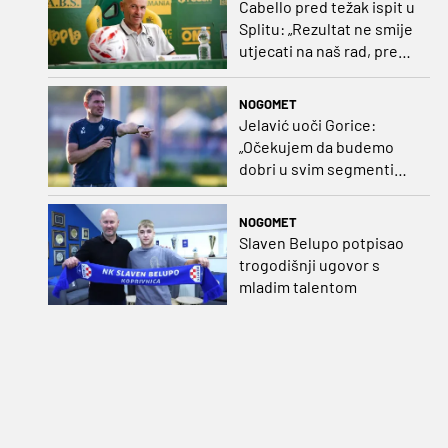
Cabello pred težak ispit u
Splitu: „Rezultat ne smije
utjecati na naš rad, pred
nama je dugo prvenstvo“
NOGOMET
Jelavić uoči Gorice:
„Očekujem da budemo
dobri u svim segmentima
igre i pobjedu“
NOGOMET
Slaven Belupo potpisao
trogodišnji ugovor s
mladim talentom