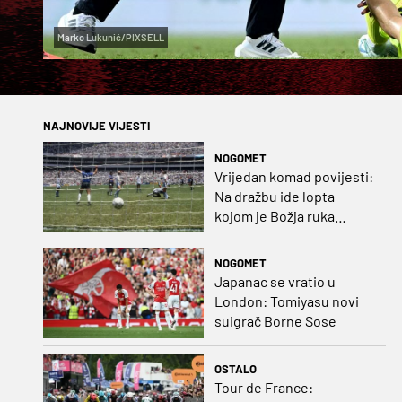
Marko Lukunić/PIXSELL
NAJNOVIJE VIJESTI
NOGOMET
Vrijedan komad povijesti:
Na dražbu ide lopta
kojom je Božja ruka
postigla gol
NOGOMET
Japanac se vratio u
London: Tomiyasu novi
suigrač Borne Sose
OSTALO
Tour de France: