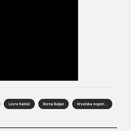
Lovre Kalinić
Borna Buljan
Hrvatska nogometna liga