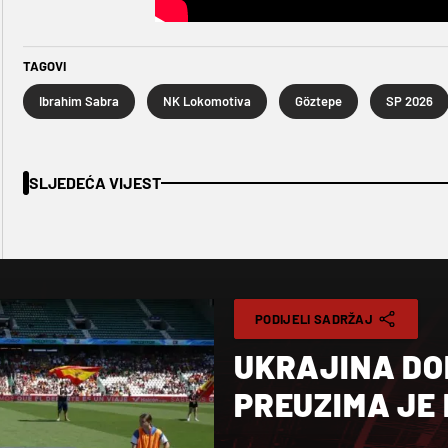
TAGOVI
Ibrahim Sabra
NK Lokomotiva
Göztepe
SP 2026
SLJEDEĆA VIJEST
PODIJELI SADRŽAJ
UKRAJINA DO
PREUZIMA JE 