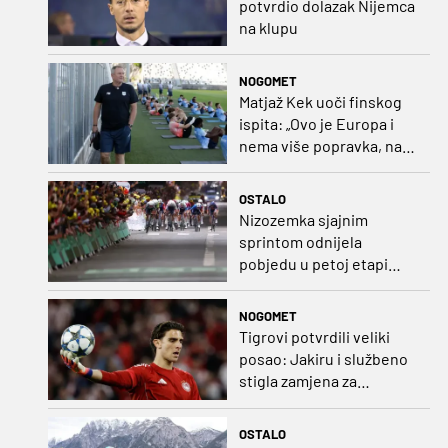
potvrdio dolazak Nijemca
na klupu
NOGOMET
Matjaž Kek uoči finskog
ispita: „Ovo je Europa i
nema više popravka, na
Rujevici se nešto pita i
Rijeku!“
OSTALO
Nizozemka sjajnim
sprintom odnijela
pobjedu u petoj etapi
Toura
NOGOMET
Tigrovi potvrdili veliki
posao: Jakiru i službeno
stigla zamjena za
Pandura
OSTALO