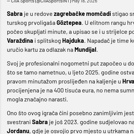
— CIIA Sports (@CIIASportsINT)
May 18, 2026
Sabra
je u redove
zagrebačke momčadi
stigao s
turskog prvoligaša
Göztepea
. U elitnom rangu hr
počeo skupljati minute, a upisao se i u strijelce 
Varaždina
i splitskog
Hajduka
. Napadač je time k
uručio kartu za odlazak na
Mundijal
.
Svoj je profesionalni nogometni put započeo u do
što se tamo nametnuo, u ljeto 2025. godine ostvar
pravom minutažom proslijeđen na kaljenje u
Hrv
procijenjena je na 400 tisuća eura, no nema sumn
mogla značajno narasti.
Ono što ovog igrača čini posebno zanimljivim jes
svestrani
Sabra
je još 2023. godine sudjelovao 
Jordanu
, gdje je osvojio prvo mjesto u utrkama