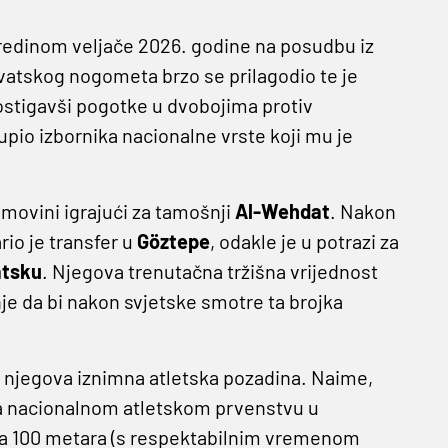
redinom veljače 2026. godine na posudbu iz
vatskog nogometa brzo se prilagodio te je
postigavši pogotke u dvobojima protiv
upio izbornika nacionalne vrste koji mu je
movini igrajući za tamošnji
Al-Wehdat
. Nakon
io je transfer u
Göztepe
, odakle je u potrazi za
atsku
. Njegova trenutačna tržišna vrijednost
je da bi nakon svjetske smotre ta brojka
t njegova iznimna atletska pozadina. Naime,
na nacionalnom atletskom prvenstvu u
 na 100 metara (s respektabilnim vremenom