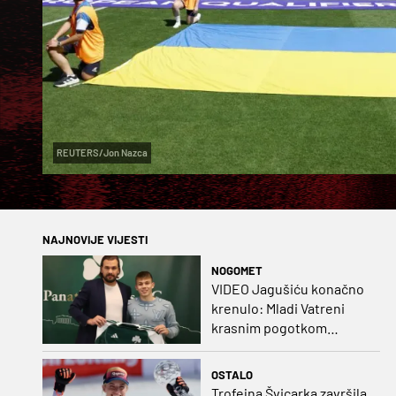
REUTERS/Jon Nazca
NAJNOVIJE VIJESTI
NOGOMET
VIDEO Jagušiću konačno
krenulo: Mladi Vatreni
krasnim pogotkom
potvrdio sjajnu formu
OSTALO
Trofejna Švicarka završila