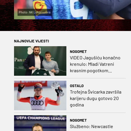
Photo: NK Lokomotiva
NAJNOVIJE VIJESTI
NOGOMET
VIDEO Jagušiću konačno
krenulo: Mladi Vatreni
krasnim pogotkom
potvrdio sjajnu formu
OSTALO
Trofejna Švicarka završila
karijeru dugu gotovo 20
godina
NOGOMET
Službeno: Newcastle