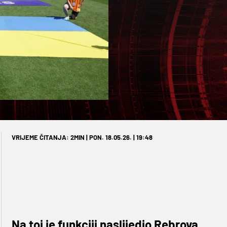
VRIJEME ČITANJA: 2MIN | PON. 18.05.26. | 19:48
Na toj je funkciji naslijedio Rebrova