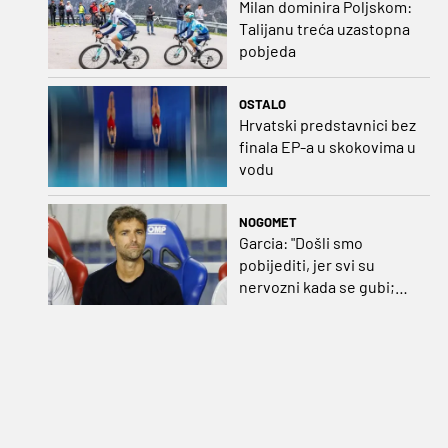
Milan dominira Poljskom:
Talijanu treća uzastopna
pobjeda
OSTALO
Hrvatski predstavnici bez
finala EP-a u skokovima u
vodu
NOGOMET
Garcia: "Došli smo
pobijediti, jer svi su
nervozni kada se gubi;
Pukštas: "Moja emotivna
utakmica pred djedom i
bakom"