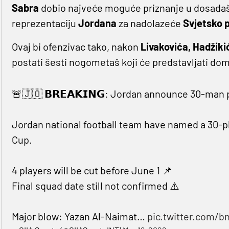
Sabra
dobio najveće moguće priznanje u dosadašnjo
reprezentaciju
Jordana
za nadolazeće
Svjetsko 
Ovaj bi ofenzivac tako, nakon
Livakovića, Hadžiki
postati šesti nogometaš koji će predstavljati 
🚨🇯🇴 𝗕𝗥𝗘𝗔𝗞𝗜𝗡𝗚: Jordan announce 30-man
Jordan national football team have named a 30-p
Cup.
4 players will be cut before June 1 📌
Final squad date still not confirmed ⚠️
Major blow: Yazan Al-Naimat…
pic.twitter.com/