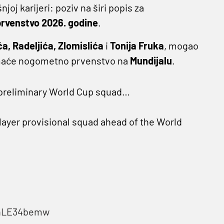
j karijeri: poziv na širi popis za
prvenstvo 2026. godine
.
ća, Radeljića, Zlomislića
i
Tonija Fruka
, mogao
domaće nogometno prvenstvo na
Mundijalu
.
 preliminary World Cup squad…
layer provisional squad ahead of the World
bnLE34bemw