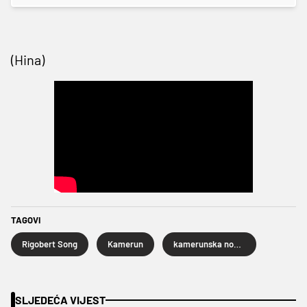
(Hina)
TAGOVI
Rigobert Song
Kamerun
kamerunska nogometna reprezenatcija
SLJEDEĆA VIJEST