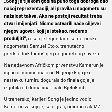
„Song je tijekom godina puno toga dobroga dao
našoj reprezentaciji, ali pravila u nogometu su
nažalost takva. Ako ne postoji rezultat treba
stvari mijenjati. Nismo ostvarili naše ciljeve i
njegov ugovor, koji je istekao, nećemo
produljiti“,
rekao je legendarni kamerunski
nogometaš Samuel Eto'o, trenutačno
predsjednik tamošnjeg nogometnog saveza.
Na nedavnom Afričkom prvenstvu Kamerun je
ispao u osmini finala od Nigerije koja je u
nastavku turniru dogurala do finala gdje je
izgubila od domaćina Obale Bjelokosti.
U trenerskoj karijeri Song je jedino vodio
Kamerun za koji je, kao igrač, odigrao čak 137