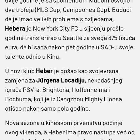
dva trofeja (MLS Cup, Campeones Cup). Budući
da je imao velikih problema s ozljedama,
Hebera
je New York City FC u siječnju prošle
godine transferirao u Seattle za svega 375 tisuća
eura, da bi sada nakon pet godina u SAD-u svoje
talente odnio u Kinu.
U novi klub
Heber
je došao kao svojevrsna
zamjena za
Jürgena Locadiju
, nekadašnjeg
igrača PSV-a, Brightona, Hoffenheima i
Bochuma, koji je iz Cangzhou Mighty Lionsa
otišao nakon samo pola godine.
Nova sezona u kineskom prvenstvu počinje
ovog vikenda, a Heber ima pravo nastupa već od