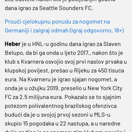
dana igrao za Seattle Sounders FC.
Prouči cjelokupnu ponudu za nogomet na
Germaniji i zaigraj odmah (Igraj odgovorno, 18+)
Heber
je u HNL-u godinu dana igrao za Slaven
Belupo, da bi ga onda u ljeto 2017., nakon što je
klub s Kvarnera osvojio svoj prvi naslov prvaka u
klupskoj povijest, prešao u Rijeku za 450 tisuća
eura. Na Kvarneru je igrao sjajan nogomet, a
onda je u ožujku 2019. preselio u New York City
FC za 2.5 milijuna eura. Pokazalo se to sjajnim
potezom polivalentnog brazilskog ofenzivca
budući da je u svojoj prvoj sezoni u MLS-u
skupio 15 pogodaka u 22 nastupa, a u naredne
dvije godine je sa spomenutim klubom osvojio i