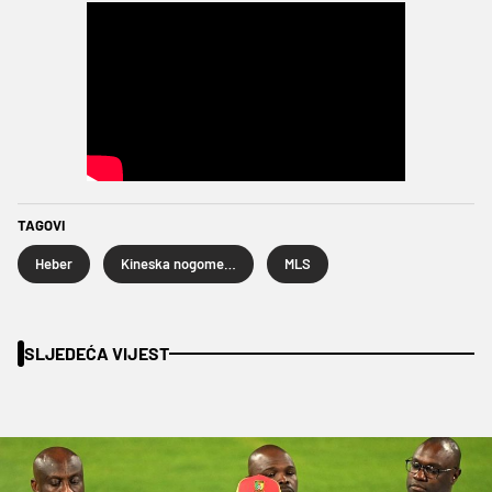
TAGOVI
Heber
Kineska nogometna liga
MLS
SLJEDEĆA VIJEST