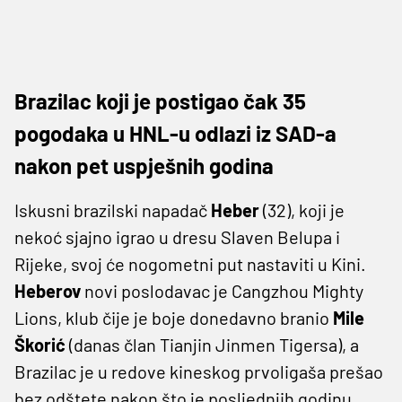
Brazilac koji je postigao čak 35
pogodaka u HNL-u odlazi iz SAD-a
nakon pet uspješnih godina
Iskusni brazilski napadač
Heber
(32), koji je
nekoć sjajno igrao u dresu Slaven Belupa i
Rijeke, svoj će nogometni put nastaviti u Kini.
Heberov
novi poslodavac je Cangzhou Mighty
Lions, klub čije je boje donedavno branio
Mile
Škorić
(danas član Tianjin Jinmen Tigersa), a
Brazilac je u redove kineskog prvoligaša prešao
bez odštete nakon što je posljednjih godinu