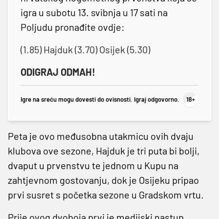
igra u subotu 13. svibnja u 17 sati na
Poljudu pronađite ovdje:
(1.85) Hajduk (3.70) Osijek (5.30)
ODIGRAJ ODMAH!
Igre na sreću mogu dovesti do ovisnosti. Igraj odgovorno.
Peta je ovo međusobna utakmicu ovih dvaju
klubova ove sezone, Hajduk je tri puta bi bolji,
dvaput u prvenstvu te jednom u Kupu na
zahtjevnom gostovanju, dok je Osijeku pripao
prvi susret s početka sezone u Gradskom vrtu.
Prije ovog dvoboja prvi je medijski nastup