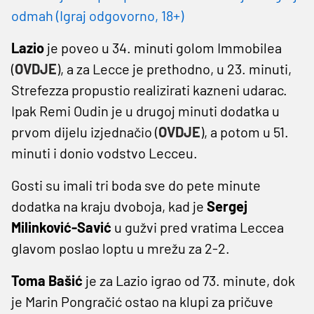
odmah (Igraj odgovorno, 18+)
Lazio
je poveo u 34. minuti golom Immobilea
(
OVDJE
), a za Lecce je prethodno, u 23. minuti,
Strefezza propustio realizirati kazneni udarac.
Ipak Remi Oudin je u drugoj minuti dodatka u
prvom dijelu izjednačio (
OVDJE
), a potom u 51.
minuti i donio vodstvo Lecceu.
Gosti su imali tri boda sve do pete minute
dodatka na kraju dvoboja, kad je
Sergej
Milinković-Savić
u gužvi pred vratima Leccea
glavom poslao loptu u mrežu za 2-2.
Toma Bašić
je za Lazio igrao od 73. minute, dok
je Marin Pongračić ostao na klupi za pričuve