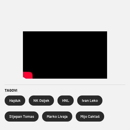
TAGOVI
Hajduk
NK Osijek
HNL
Ivan Leko
Stjepan Tomas
Marko Livaja
Mijo Caktaš