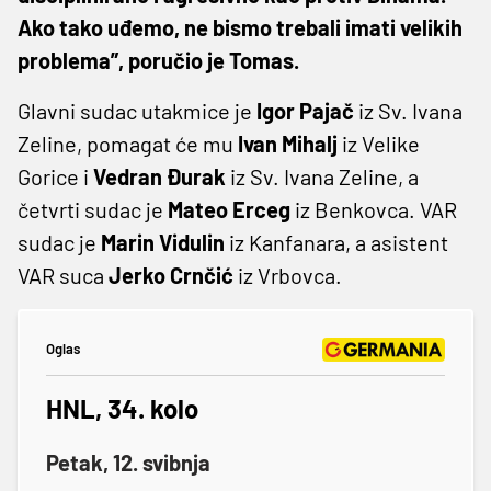
Ako tako uđemo, ne bismo trebali imati velikih
problema”, poručio je Tomas.
Glavni sudac utakmice je
Igor
Pajač
iz Sv. Ivana
Zeline, pomagat će mu
Ivan
Mihalj
iz Velike
Gorice i
Vedran
Đurak
iz Sv. Ivana Zeline, a
četvrti sudac je
Mateo
Erceg
iz Benkovca. VAR
sudac je
Marin
Vidulin
iz Kanfanara, a asistent
VAR suca
Jerko
Crnčić
iz Vrbovca.
Oglas
HNL, 34. kolo
Petak, 12. svibnja