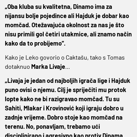
„Oba kluba su kvalitetna, Dinamo ima za
nijansu bolje pojedince ali Hajduk je dobar kao
momčad. Otežavajuća okolnost za nas je što
nisu primili gol četiri utakmice, ali znamo način
kako da to probijemo”.
Kako je Leko govorio o Caktašu, tako s Tomas
dotaknuo
Marka Livaje
…
„Livaja je jedan od najboljih igrača lige i Hajduk
puno ovisi o njemu. Cilj je spriječiti mu protok
lopte kako ne bi razigravao momčad. Tu su
Sahiti, Mlakar i Krovinović koji igraju dobro u
zadnje vrijeme. Dobro stoje kao momčad na
terenu. No, ponavljam, trebamo ući
disciplinirano i agresivno kao protiv Dinama.