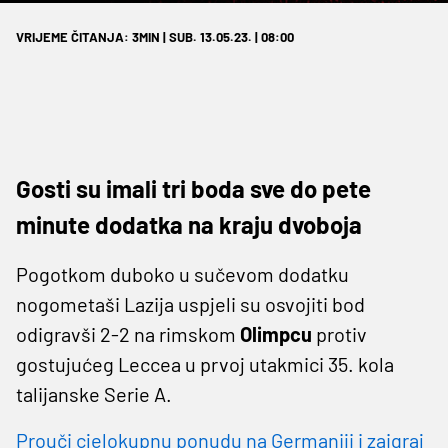
VRIJEME ČITANJA: 3MIN | SUB. 13.05.23. | 08:00
Gosti su imali tri boda sve do pete
minute dodatka na kraju dvoboja
Pogotkom duboko u sučevom dodatku
nogometaši Lazija uspjeli su osvojiti bod
odigravši 2-2 na rimskom
Olimpcu
protiv
gostujućeg Leccea u prvoj utakmici 35. kola
talijanske Serie A.
Prouči cjelokupnu ponudu na Germaniji i zaigraj