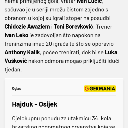
nema primljenog gola, vratar
Ivan Lučić
,
sačuvao je u seriji mrežu čistom zajedno s
obranom u kojoj su igrali stoper na posudbi
Chidozie Awaziem
i
Toni Borevković
. Trener
Ivan Leko
je zadovoljan što napokon na
treninzima imao 20 igrača te što se oporavio
Anthony Kalik
, počeo trenirati, dok bi se
Luka
Vušković
nakon odmora mogao priključiti idući
tjedan.
Oglas
Hajduk - Osijek
Cjelokupnu ponudu za utakmicu 34. kola
hrvatskog nogometnog prvenstva koja se