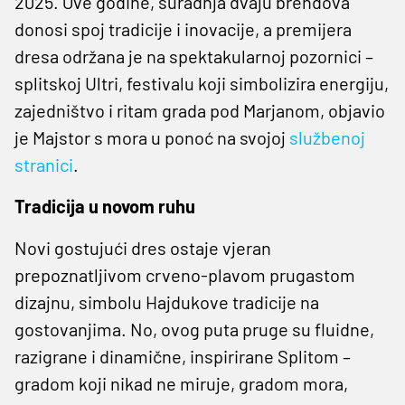
2025. Ove godine, suradnja dvaju brendova
donosi spoj tradicije i inovacije, a premijera
dresa održana je na spektakularnoj pozornici –
splitskoj Ultri, festivalu koji simbolizira energiju,
zajedništvo i ritam grada pod Marjanom, objavio
je Majstor s mora u ponoć na svojoj
službenoj
stranici
.
Tradicija u novom ruhu
Novi gostujući dres ostaje vjeran
prepoznatljivom crveno-plavom prugastom
dizajnu, simbolu Hajdukove tradicije na
gostovanjima. No, ovog puta pruge su fluidne,
razigrane i dinamične, inspirirane Splitom –
gradom koji nikad ne miruje, gradom mora,