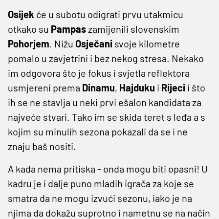
Osijek
će u subotu odigrati prvu utakmicu
otkako su
Pampas
zamijenili slovenskim
Pohorjem
. Nižu
Osječani
svoje kilometre
pomalo u zavjetrini i bez nekog stresa. Nekako
im odgovora što je fokus i svjetla reflektora
usmjereni prema
Dinamu
,
Hajduku
i
Rijeci
i što
ih se ne stavlja u neki prvi ešalon kandidata za
najveće stvari. Tako im se skida teret s leđa a s
kojim su minulih sezona pokazali da se i ne
znaju baš nositi.
A kada nema pritiska - onda mogu biti opasni! U
kadru je i dalje puno mladih igrača za koje se
smatra da ne mogu izvući sezonu, iako je na
njima da dokažu suprotno i nametnu se na način