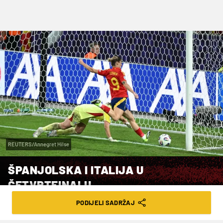
REUTERS/Annegret Hilse
ŠPANJOLSKA I ITALIJA U
ČETVRTFINALU
PODIJELI SADRŽAJ
VRIJEME ČITANJA: 2MIN | SUB. 12.07.25. | 08:48