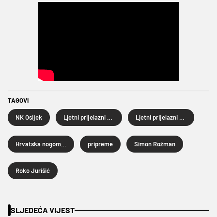
TAGOVI
NK Osijek
Ljetni prijelazni rok
Ljetni prijelazni rok 2025.
Hrvatska nogometna liga
pripreme
Simon Rožman
Roko Jurišić
SLJEDEĆA VIJEST