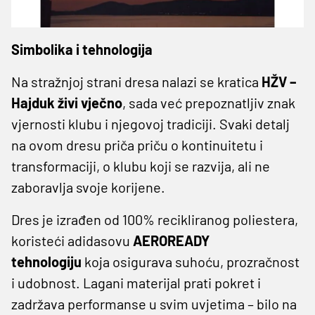
Simbolika i tehnologija
Na stražnjoj strani dresa nalazi se kratica
HŽV –
Hajduk živi vječno
, sada već prepoznatljiv znak
vjernosti klubu i njegovoj tradiciji. Svaki detalj
na ovom dresu priča priču o kontinuitetu i
transformaciji, o klubu koji se razvija, ali ne
zaboravlja svoje korijene.
Dres je izrađen od 100% recikliranog poliestera,
koristeći adidasovu
AEROREADY
tehnologiju
koja osigurava suhoću, prozračnost
i udobnost. Lagani materijal prati pokret i
zadržava performanse u svim uvjetima – bilo na