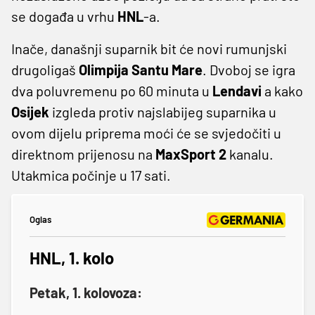
se događa u vrhu
HNL
-a.
Inače, današnji suparnik bit će novi rumunjski
drugoligaš
Olimpija
Santu
Mare
. Dvoboj se igra
dva poluvremenu po 60 minuta u
Lendavi
a kako
Osijek
izgleda protiv najslabijeg suparnika u
ovom dijelu priprema moći će se svjedočiti u
direktnom prijenosu na
MaxSport 2
kanalu.
Utakmica počinje u 17 sati.
Oglas
HNL, 1. kolo
Petak, 1. kolovoza: