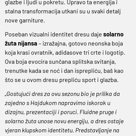
glazbe i ljudi u pokretu. Upravo ta energija i
stalna transformacija utkani su u svaki detalj
nove garniture.
Poseban vizualni identitet dresu daje
solarno
žuta nijansa
– izražajna, gotovo neonska boja
koja krasi ovratnik, adidasove tri crte i logotip.
Ova boja evocira sunčana splitska svitanja,
trenutke kada se noć i dan isprepliću, baš kao
što se u ovom dresu prepliću sport i glazba.
„Gostujući dres za ovu sezonu bio je prilika da
zajedno s Hajdukom napravimo iskorak u
dizajnu, prezentaciji i poruci. Fluidne pruge i
solarno žuta unose novu energiju, a dres ostaje
vjeran klupskom identitetu. Predstavljanje na