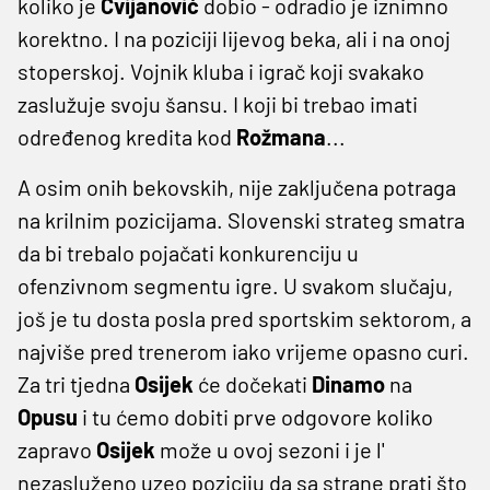
koliko je
Cvijanović
dobio - odradio je iznimno
korektno. I na poziciji lijevog beka, ali i na onoj
stoperskoj. Vojnik kluba i igrač koji svakako
zaslužuje svoju šansu. I koji bi trebao imati
određenog kredita kod
Rožmana
...
A osim onih bekovskih, nije zaključena potraga
na krilnim pozicijama. Slovenski strateg smatra
da bi trebalo pojačati konkurenciju u
ofenzivnom segmentu igre. U svakom slučaju,
još je tu dosta posla pred sportskim sektorom, a
najviše pred trenerom iako vrijeme opasno curi.
Za tri tjedna
Osijek
će dočekati
Dinamo
na
Opusu
i tu ćemo dobiti prve odgovore koliko
zapravo
Osijek
može u ovoj sezoni i je l'
nezasluženo uzeo poziciju da sa strane prati što