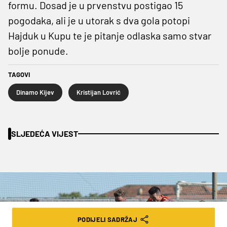
formu. Dosad je u prvenstvu postigao 15
pogodaka, ali je u utorak s dva gola potopi
Hajduk u Kupu te je pitanje odlaska samo stvar
bolje ponude.
TAGOVI
Dinamo Kijev
Kristijan Lovrić
SLJEDEĆA VIJEST
PODIJELI SADRŽAJ