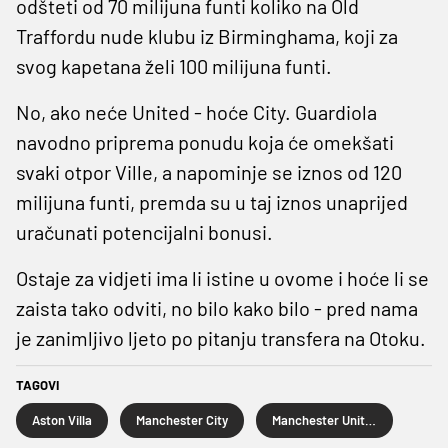
odšteti od 70 milijuna funti koliko na Old
Traffordu nude klubu iz Birminghama, koji za
svog kapetana želi 100 milijuna funti.
No, ako neće United - hoće City. Guardiola
navodno priprema ponudu koja će omekšati
svaki otpor Ville, a napominje se iznos od 120
milijuna funti, premda su u taj iznos unaprijed
uračunati potencijalni bonusi.
Ostaje za vidjeti ima li istine u ovome i hoće li se
zaista tako odviti, no bilo kako bilo - pred nama
je zanimljivo ljeto po pitanju transfera na Otoku.
TAGOVI
Aston Villa
Manchester City
Manchester United