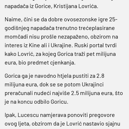
napadača iz Gorice, Kristijana Lovrića.
Naime, čini se da dobre ovosezonske igre 25-
godišnjeg napadača trenutno trećeplasirane
momčadi nisu prošle nezapaženo, obzirom na
interes iz Kine ali i Ukrajine. Ruski portal tvrdi
kako Lovrić, za kojeg Gorica traži pet milijuna
eura, bio predmet cjenkanja.
Gorica ga je navodno htjela pustiti za 2.8
milijuna eura, dok se se potom Ukrajinci
preračunali nudeći najviše 2.5 milijuna eura, što
je na koncu odbilo Goricu.
Ipak, Lucescu namjerava ponoviti pregovore
ovog ljeta, obzirom da je Lovrić nastavio sjajnu