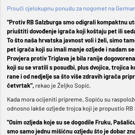
Prouči cjelokupnu ponudu za nogomet na Germaniji
"Protiv RB Salzburga smo odigrali kompaktnu ut
priuštiti dovođenje igrača koji koštaju pet ili se
To što naša hrvatska javnost voli i želi, simo tamo
pet igrača koji su imali manje ozljede i nadam s
Provjera protiv Triglava je bila ranije dogovorena,
koji su se vratili s posudbi, plus dvojica, trojica 
rane i od nedjelje sa što više zdravih igrača pr
četvrtak",
rekao je Željko Sopić.
Kada mora ocijeniti pripreme, Sopiću su raspolože
odnosno lakše ozljede trojca koji je propustio RB
"Osim ozljeda koje su se dogodile Fruku, Pašaliću
smo samo jednu mišićnu ozljedu što je dobar zna