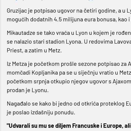
Gruzijac je potpisao ugovor na četiri godine, a u Ly
mogućih dodatnih 4.5 milijuna eura bonusa, kao i m
Mikautadze se tako vraća u Lyon u kojem je rođen
se nalazio stari stadion Lyona. U redovima Lavova 
Priest, a zatim u Metz.
Iz Metza je početkom prošle sezone potpisao za Aja
momčadi Kopljanika pa se u siječnju vratio u Met
početkom srpnja otkupio njegov ugovor s Ajaxom za
prodan je Lyonu.
Nagađalo se kako bi jedno od otkrića proteklog E
je poslao izdašniju ponudu.
"Udvarali su mu se diljem Francuske i Europe, al