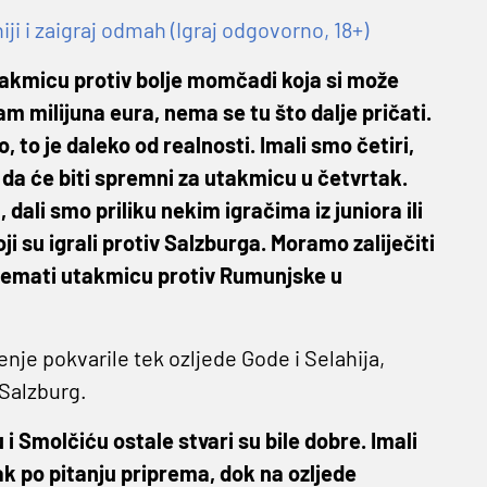
 i zaigraj odmah (Igraj odgovorno, 18+)
akmicu protiv bolje momčadi koja si može
dam milijuna eura, nema se tu što dalje pričati.
, to je daleko od realnosti. Imali smo četiri,
e da će biti spremni za utakmicu u četvrtak.
 dali smo priliku nekim igračima iz juniora ili
koji su igrali protiv Salzburga. Moramo zaliječiti
ipremati utakmicu protiv Rumunjske u
nje pokvarile tek ozljede Gode i Selahija,
 Salzburg.
 i Smolčiću ostale stvari su bile dobre. Imali
k po pitanju priprema, dok na ozljede