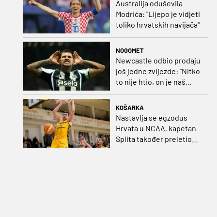
Australija oduševila
Modrića: "Lijepo je vidjeti
toliko hrvatskih navijača"
NOGOMET
Newcastle odbio prodaju
još jedne zvijezde: "Nitko
to nije htio, on je naš
kapetan"
KOŠARKA
Nastavlja se egzodus
Hrvata u NCAA, kapetan
Splita također preletio
Atlantik