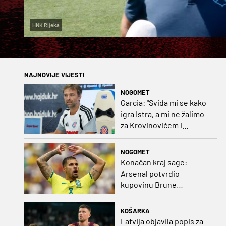
HNK Rijeka
NAJNOVIJE VIJESTI
NOGOMET
Garcia: "Sviđa mi se kako
igra Istra, a mi ne žalimo
za Krovinovićem i
Guillamonom. Selahi?
Nismo u kontaktu"
NOGOMET
Konačan kraj sage:
Arsenal potvrdio
kupovinu Brune
Guimaraesa
KOŠARKA
Latvija objavila popis za