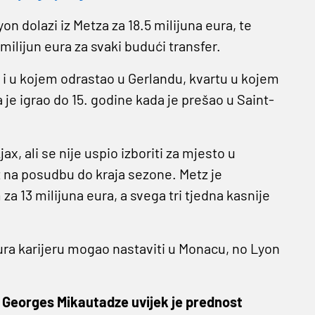
on dolazi iz Metza za 18.5 milijuna eura, te
ilijun eura za svaki budući transfer.
 i u kojem odrastao u Gerlandu, kvartu u kojem
je igrao do 15. godine kada je prešao u Saint-
x, ali se nije uspio izboriti za mjesto u
z na posudbu do kraja sezone. Metz je
 13 milijuna eura, a svega tri tjedna kasnije
ura karijeru mogao nastaviti u Monacu, no Lyon
i Georges Mikautadze uvijek je prednost