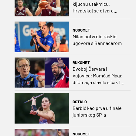
ključnu utakmicu,
Hrvatskoj se otvara
velika prilika
NOGOMET
Milan potvrdio raskid
ugovora s Bennacerom
RUKOMET
Dvoboj Červara i
Vujovića: Momčad Maga
di Umaga slavila s čak 12
golova razlike
OSTALO
Barbić kao prva u finale
juniorskog SP-a
NOGOMET