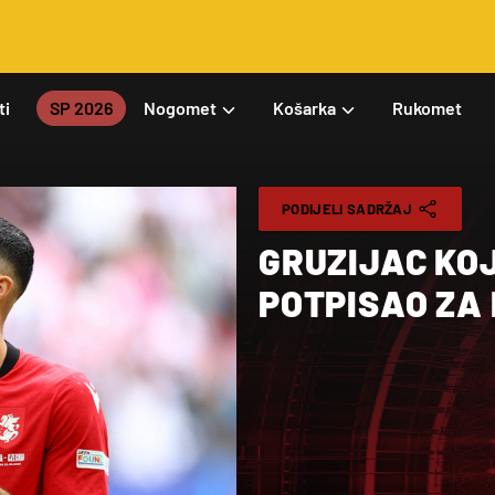
ti
SP 2026
Nogomet
Košarka
Rukomet
PODIJELI SADRŽAJ
GRUZIJAC KOJ
POTPISAO ZA