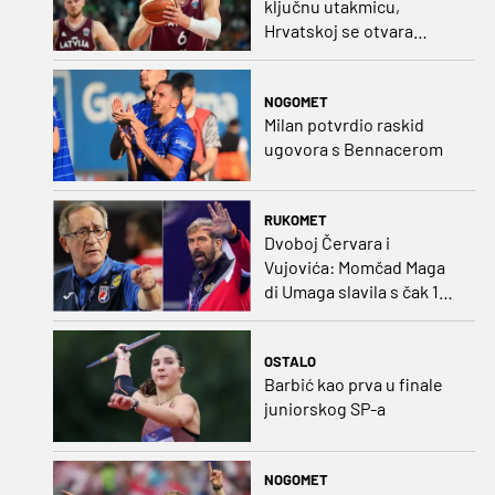
ključnu utakmicu,
Hrvatskoj se otvara
velika prilika
NOGOMET
Milan potvrdio raskid
ugovora s Bennacerom
RUKOMET
Dvoboj Červara i
Vujovića: Momčad Maga
di Umaga slavila s čak 12
golova razlike
OSTALO
Barbić kao prva u finale
juniorskog SP-a
NOGOMET