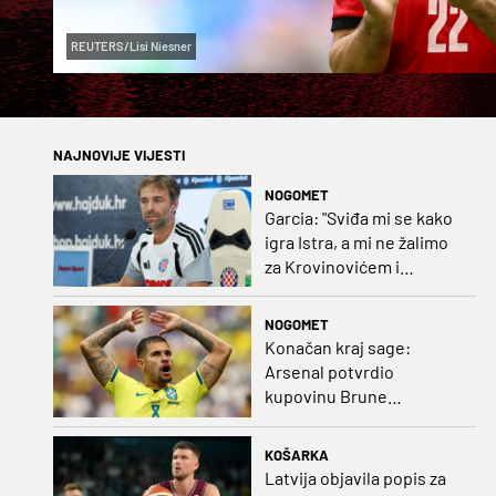
REUTERS/Lisi Niesner
NAJNOVIJE VIJESTI
NOGOMET
Garcia: "Sviđa mi se kako
igra Istra, a mi ne žalimo
za Krovinovićem i
Guillamonom. Selahi?
Nismo u kontaktu"
NOGOMET
Konačan kraj sage:
Arsenal potvrdio
kupovinu Brune
Guimaraesa
KOŠARKA
Latvija objavila popis za