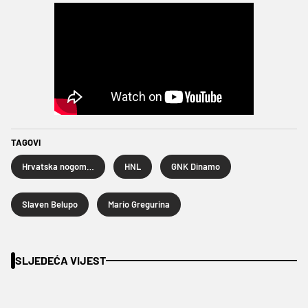
TAGOVI
Hrvatska nogometna liga
HNL
GNK Dinamo
Slaven Belupo
Mario Gregurina
SLJEDEĆA VIJEST