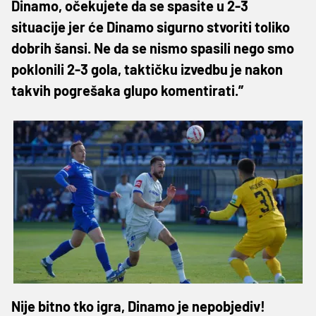
Dinamo, očekujete da se spasite u 2-3
situacije jer će Dinamo sigurno stvoriti toliko
dobrih šansi. Ne da se nismo spasili nego smo
poklonili 2-3 gola, taktičku izvedbu je nakon
takvih pogrešaka glupo komentirati.”
Nije bitno tko igra, Dinamo je nepobjediv!