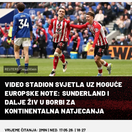
REUTERS/David Klein
VIDEO STADION SVJETLA UZ MOGUĆE
EUROPSKE NOTE: SUNDERLAND I
DALJE ŽIV U BORBI ZA
KONTINENTALNA NATJECANJA
VRIJEME ČITANJA: 2MIN | NED. 17.05.26. | 18:27