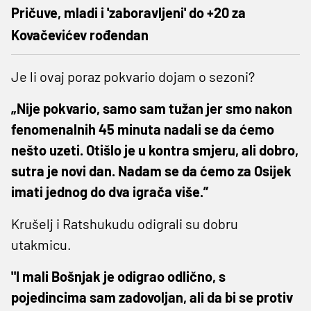
Pričuve, mladi i 'zaboravljeni' do +20 za
Kovačevićev rođendan
Je li ovaj poraz pokvario dojam o sezoni?
„Nije pokvario, samo sam tužan jer smo nakon
fenomenalnih 45 minuta nadali se da ćemo
nešto uzeti. Otišlo je u kontra smjeru, ali dobro,
sutra je novi dan. Nadam se da ćemo za Osijek
imati jednog do dva igrača više.”
Krušelj i Ratshukudu odigrali su dobru
utakmicu.
"I mali Bošnjak je odigrao odlično, s
pojedincima sam zadovoljan, ali da bi se protiv