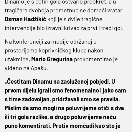
Dinamo je s četiri gola ostvario preokret, a u
tragičara dvoboja prometnuo se domaći vratar
Osman Hadžikić
koji je s dvije tragične
intervencije bio izravni krivac za prvi i treći gol.
Na konferenciji za medije održanoj u
prostorijama koprivničkog kluba nakon
utakmice,
Mario Gregurina
prokomentirao je
viđeno na Apašu.
„Čestitam Dinamu na zasluženoj pobjedi. U
prvom dijelu igrali smo fenomenalno i jako sam
s time zadovoljan, pridržavali smo se pravila.
Mislim da smo mogli na poluvrijeme otići s dva
ili tri gola razlike, a drugo poluvrijeme neću
puno komentirati. Protiv momčadi kao što je