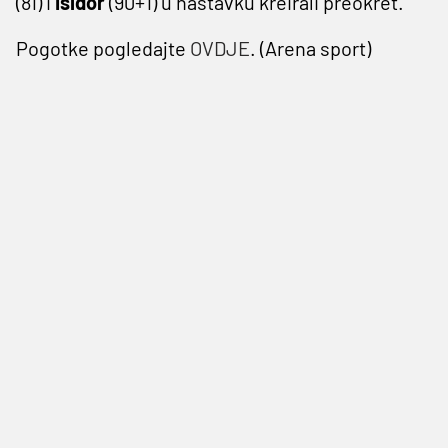
(81) i
Isidor
(90+1) u nastavku kreirali preokret.
Pogotke pogledajte
OVDJE
. (Arena sport)