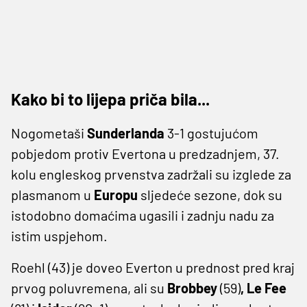
Kako bi to lijepa priča bila...
Nogometaši
Sunderlanda
3-1 gostujućom
pobjedom protiv Evertona u predzadnjem, 37.
kolu engleskog prvenstva zadržali su izglede za
plasmanom u
Europu
sljedeće sezone, dok su
istodobno domaćima ugasili i zadnju nadu za
istim uspjehom.
Roehl ‌(43) je doveo Everton u prednost pred kraj
prvog poluvremena, ali su
Brobbey
(59)
, Le Fee