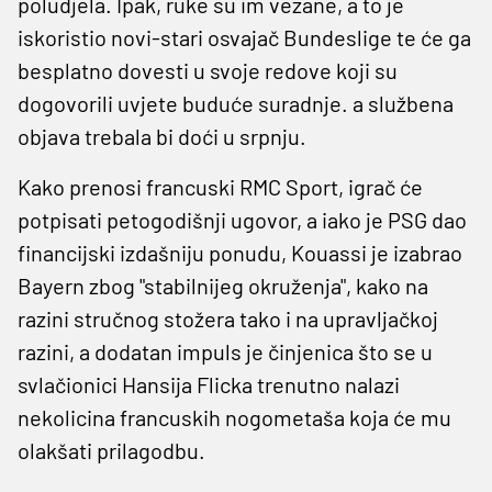
poludjela. Ipak, ruke su im vezane, a to je
iskoristio novi-stari osvajač Bundeslige te će ga
besplatno dovesti u svoje redove koji su
dogovorili uvjete buduće suradnje. a službena
objava trebala bi doći u srpnju.
Kako prenosi francuski RMC Sport, igrač će
potpisati petogodišnji ugovor, a iako je PSG dao
financijski izdašniju ponudu, Kouassi je izabrao
Bayern zbog "stabilnijeg okruženja", kako na
razini stručnog stožera tako i na upravljačkoj
razini, a dodatan impuls je činjenica što se u
svlačionici Hansija Flicka trenutno nalazi
nekolicina francuskih nogometaša koja će mu
olakšati prilagodbu.