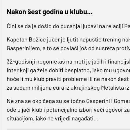
Nakon šest godina u klubu...
Čini se da je došlo do pucanja ljubavi na relaciji 
Kapetan Božice jučer je ljutit napustio trening 
Gasperinijem, a to se povlači još od susreta protiv
32-godišnji nogometaš na meti je jačih i financijs
Inter koji ga žele dobiti besplatno, iako mu ugovo
hoće li mu klub praviti probleme ili ne nakon šes
za sedam milijuna eura iz ukrajinskog Metalista i
Ne zna se oko čega su se točno Gasperini i Gomez p
ode u jači klub i potencijalno izbori veći ugovor z
situacijom, iako ne vrijedi nagađati...