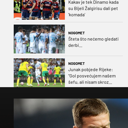
Kakav je tek Dinamo kada
su Bijeli Žalgirisu dali pet
'komada'
NOGOMET
Šteta što nećemo gledati
derbi...
NOGOMET
Junak pobjede Rijeke:
“Gol posvećujem našem
šefu, ali nisam skroz
zadovoljan, trebali smo
pobijediti s dva, tri gola
razlike”