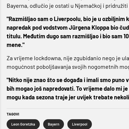
Bayerna, odlučio je ostati u Njemačkoj i pridruži
"Razmišljao sam o Liverpoolu, bio je u ozbiljnim k
napredak pod vodstvom Jürgena Kloppa bio čudes
titulu. Međutim dugo sam razmišljao i bio sam 10
mene."
Za vrijeme lockdowna, nije zgubidanio nego je ula
mogućnost poboljšavanja svojih nogometnih mo
"Nitko nije znao što se događa i imali smo puno
bih mogao još napredovati. To vrijeme dalo mi j
mogu kada sezona traje jer uvijek trebate nekol
TAGOVI
Leon Goretzka
Bayern
Liverpool