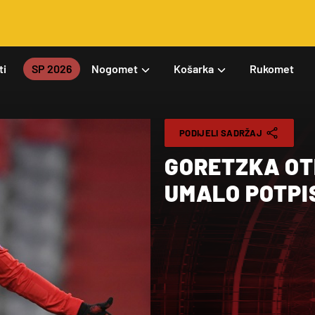
ti
SP 2026
Nogomet
Košarka
Rukomet
PODIJELI SADRŽAJ
GORETZKA OTK
UMALO POTPIS