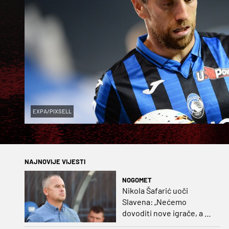
EXPA/PIXSELL
NAJNOVIJE VIJESTI
NOGOMET
Nikola Šafarić uoči
Slavena: „Nećemo
dovoditi nove igrače, a o
prodaji ćemo razmisliti