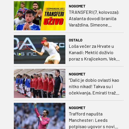
ako dođe ponuda”
NOGOMET
TRANSFERI (7. kolovoza):
Atalanta dovodi braniča
Varaždina, Simeone
dovodi stopera po svom
ukusu
OSTALO
Loša večer za Hrvate u
Kanadi: Mektić doživio
poraz s Krajicekom, Vekić
poražena u paru sa
Sakkari
NOGOMET
“Dalić je dobio ovlasti kao
nitko nikad! Takva su i
očekivanja, Emirati traže
i veliki rezultat!“
NOGOMET
Trafford napušta
Manchester: Leeds
potpisao ugovor s novim