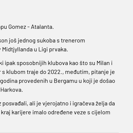
Papu Gomez - Atalanta.
nakon još jednog sukoba s trenerom
 Midtjyllanda u Ligi prvaka.
ki ipak sposobnijih klubova kao što su Milan i
r s klubom traje do 2022., međutim, pitanje je
t godina provedenih u Bergamu u koji je došao
z Harkova.
osvađali, ali je vjerojatno i igračeva želja da
a kraj karijere imalo određene veze s cijelom