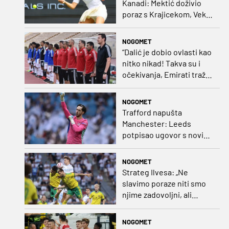
Kanadi: Mektić doživio
poraz s Krajicekom, Vekić
poražena u paru sa
Sakkari
NOGOMET
“Dalić je dobio ovlasti kao
nitko nikad! Takva su i
očekivanja, Emirati traže
i veliki rezultat!“
NOGOMET
Trafford napušta
Manchester: Leeds
potpisao ugovor s novim
golmanom i oborio
nekoliko rekorda
NOGOMET
Strateg Ilvesa: „Ne
slavimo poraze niti smo
njime zadovoljni, ali
možemo biti ponosni jer
smo pokazali karakter”
NOGOMET