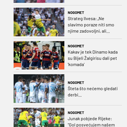
golmanom i oborio
nekoliko rekorda
NOGOMET
Strateg Ilvesa: „Ne
slavimo poraze niti smo
njime zadovoljni, ali
možemo biti ponosni jer
smo pokazali karakter”
NOGOMET
Kakav je tek Dinamo kada
su Bijeli Žalgirisu dali pet
'komada'
NOGOMET
Šteta što nećemo gledati
derbi...
NOGOMET
Junak pobjede Rijeke:
“Gol posvećujem našem