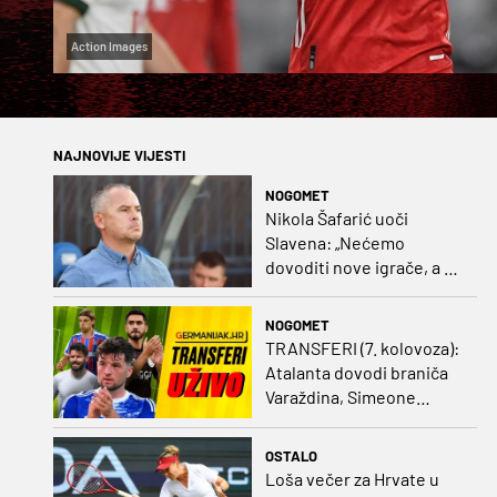
Action Images
NAJNOVIJE VIJESTI
NOGOMET
Nikola Šafarić uoči
Slavena: „Nećemo
dovoditi nove igrače, a o
prodaji ćemo razmisliti
ako dođe ponuda”
NOGOMET
TRANSFERI (7. kolovoza):
Atalanta dovodi braniča
Varaždina, Simeone
dovodi stopera po svom
ukusu
OSTALO
Loša večer za Hrvate u