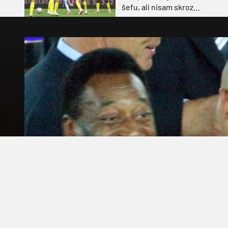
šefu, ali nisam skroz
zadovoljan, trebali smo
pobijediti s dva, tri gola
razlike”
foto: Action Images