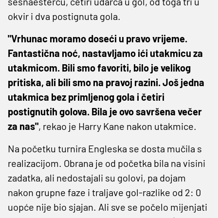
šesnaestercu, četiri udarca u gol, od toga tri u
okvir i dva postignuta gola.
"Vrhunac moramo doseći u pravo vrijeme.
Fantastična noć, nastavljamo ići utakmicu za
utakmicom. Bili smo favoriti, bilo je velikog
pritiska, ali bili smo na pravoj razini. Još jedna
utakmica bez primljenog gola i četiri
postignutih golova. Bila je ovo savršena večer
za nas"
, rekao je Harry Kane nakon utakmice.
Na početku turnira Engleska se dosta mučila s
realizacijom. Obrana je od početka bila na visini
zadatka, ali nedostajali su golovi, pa dojam
nakon grupne faze i traljave gol-razlike od 2: 0
uopće nije bio sjajan. Ali sve se počelo mijenjati