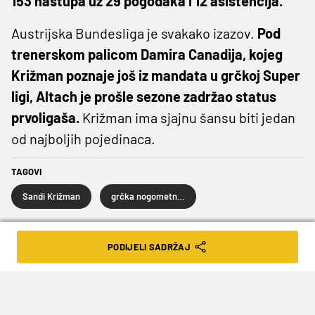
153 nastupa uz 29 pogodaka i 12 asistencija.
Austrijska Bundesliga je svakako izazov.
Pod
trenerskom palicom Damira Canadija, kojeg
Križman poznaje još iz mandata u grčkoj Super
ligi, Altach je prošle sezone zadržao status
prvoligaša.
Križman ima sjajnu šansu biti jedan
od najboljih pojedinaca.
TAGOVI
Sandi Križman
grčka nogometna liga
Austrijska Bundesliga
transferi
PODIJELI SADRŽAJ
SLJEDEĆA VIJEST