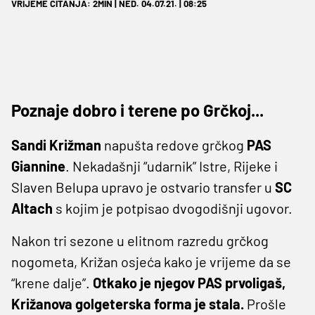
VRIJEME ČITANJA: 2MIN | NED. 04.07.21. | 08:25
Poznaje dobro i terene po Grčkoj...
Sandi Križman
napušta redove grčkog
PAS
Giannine
. Nekadašnji “udarnik” Istre, Rijeke i
Slaven Belupa upravo je ostvario transfer u
SC
Altach
s kojim je potpisao dvogodišnji ugovor.
Nakon tri sezone u elitnom razredu grčkog
nogometa, Križan osjeća kako je vrijeme da se
“krene dalje”.
Otkako je njegov PAS prvoligaš,
Križanova golgeterska forma je stala.
Prošle