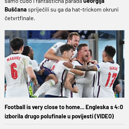
samo čudo i fantastična parada
Georgija
Buščana
spriječili su ga da hat-trickom okruni
četvrtfinale.
Football is very close to home... Engleska s 4:0
izborila drugo polufinale u povijesti (VIDEO)