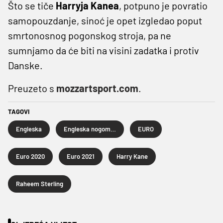
Što se tiče
Harryja Kanea
, potpuno je povratio
samopouzdanje, sinoć je opet izgledao poput
smrtonosnog pogonskog stroja, pa ne
sumnjamo da će biti na visini zadatka i protiv
Danske.
Preuzeto s
mozzartsport.com
.
TAGOVI
Engleska
Engleska nogometna reprezentacija
EURO
Euro 2020
Euro 2021
Harry Kane
Raheem Sterling