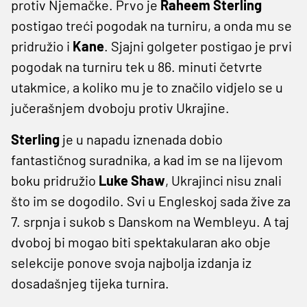
protiv Njemačke. Prvo je
Raheem Sterling
postigao treći pogodak na turniru, a onda mu se
pridružio i
Kane
. Sjajni golgeter postigao je prvi
pogodak na turniru tek u 86. minuti četvrte
utakmice, a koliko mu je to značilo vidjelo se u
jučerašnjem dvoboju protiv Ukrajine.
Sterling
je u napadu iznenada dobio
fantastičnog suradnika, a kad im se na lijevom
boku pridružio
Luke Shaw
, Ukrajinci nisu znali
što im se dogodilo. Svi u Engleskoj sada žive za
7. srpnja i sukob s Danskom na Wembleyu. A taj
dvoboj bi mogao biti spektakularan ako obje
selekcije ponove svoja najbolja izdanja iz
dosadašnjeg tijeka turnira.