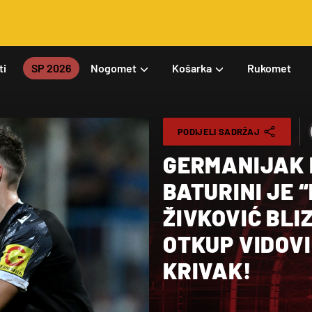
ti
SP 2026
Nogomet
Košarka
Rukomet
PODIJELI SADRŽAJ
GERMANIJAK 
BATURINI JE 
ŽIVKOVIĆ BLI
OTKUP VIDOVI
KRIVAK!