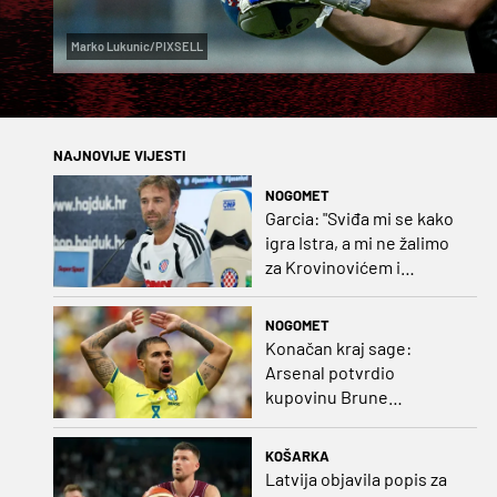
Marko Lukunic/PIXSELL
NAJNOVIJE VIJESTI
NOGOMET
Garcia: "Sviđa mi se kako
igra Istra, a mi ne žalimo
za Krovinovićem i
Guillamonom. Selahi?
Nismo u kontaktu"
NOGOMET
Konačan kraj sage:
Arsenal potvrdio
kupovinu Brune
Guimaraesa
KOŠARKA
Latvija objavila popis za