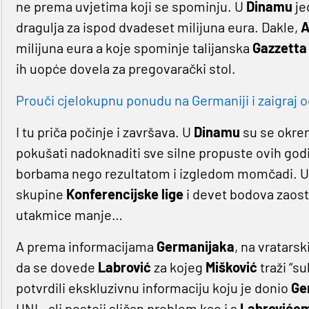
ne prema uvjetima koji se spominju. U
Dinamu
je
dragulja za ispod dvadeset milijuna eura. Dakle,
A
milijuna eura a koje spominje talijanska
Gazzetta
ih uopće dovela za pregovarački stol.
Prouči cjelokupnu ponudu na Germaniji i zaigraj o
I tu priča počinje i završava. U
Dinamu
su se okren
pokušati nadoknaditi sve silne propuste ovih godin
borbama nego rezultatom i izgledom momčadi. Uo
skupine
Konferencijske
lige
i devet bodova zaos
utakmice manje…
A prema informacijama
Germanijaka
, na vratars
da se dovede
Labrović
za kojeg
Mišković
traži “su
potvrdili ekskluzivnu informaciju koju je donio
Ge
HNL, ali postoji sličan problem kao i s
Labroviće