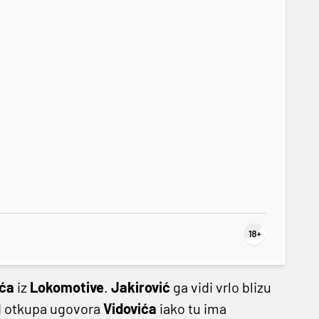
ića
iz
Lokomotive
.
Jakirović
ga vidi vrlo blizu
d otkupa ugovora
Vidovića
iako tu ima