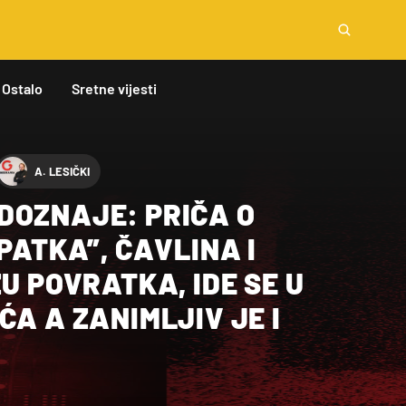
Ostalo
Sretne vijesti
A. LESIČKI
DOZNAJE: PRIČA O
“PATKA”, ČAVLINA I
ZU POVRATKA, IDE SE U
ĆA A ZANIMLJIV JE I