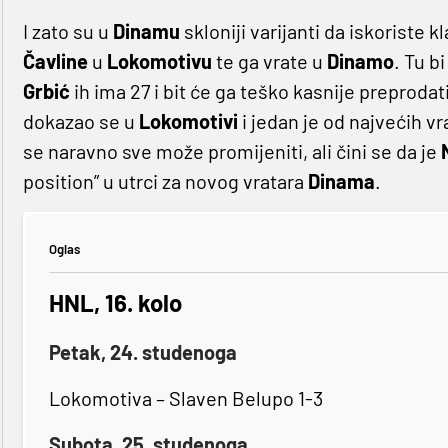
I zato su u
Dinamu
skloniji varijanti da iskoriste 
Čavline
u
Lokomotivu
te ga vrate u
Dinamo
. Tu b
Grbić
ih ima 27 i bit će ga teško kasnije preprodati
dokazao se u
Lokomotivi
i jedan je od najvećih v
se naravno sve može promijeniti, ali čini se da je
position” u utrci za novog vratara
Dinama
.
Oglas
HNL, 16. kolo
Petak, 24. studenoga
Lokomotiva – Slaven Belupo 1-3
Subota, 25. studenoga