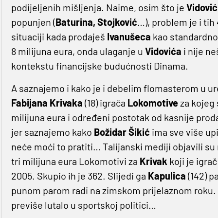
podijeljenih mišljenja. Naime, osim što je
Vidović
popunjen (
Baturina, Stojković
…), problem je i ti
situaciji kada prodaješ
Ivanušeca
kao standardnog
8 milijuna eura, onda ulaganje u
Vidovića
i nije ne
kontekstu financijske budućnosti Dinama.
A saznajemo i kako je i debelim flomasterom u 
Fabijana
Krivaka
(18) igrača
Lokomotive
za kojeg 
milijuna eura i određeni postotak od kasnije pro
jer saznajemo kako
Božidar
Šikić
ima sve više up
neće moći to pratiti… Talijanski mediji objavili s
tri milijuna eura Lokomotivi za
Krivak
koji je igra
2005. Skupio ih je 362. Slijedi ga
Kapulica
(142) p
punom parom radi na zimskom prijelaznom roku. Sh
previše lutalo u sportskoj politici…