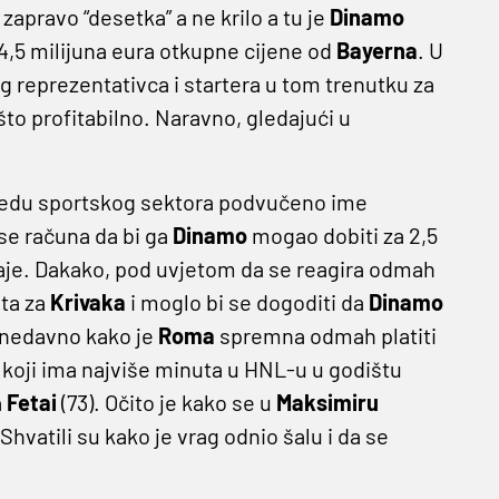
zapravo “desetka” a ne krilo a tu je
Dinamo
h 4,5 milijuna eura otkupne cijene od
Bayerna
. U
 reprezentativca i startera u tom trenutku za
što profitabilno. Naravno, gledajući u
uredu sportskog sektora podvučeno ime
se računa da bi ga
Dinamo
mogao dobiti za 2,5
daje. Dakako, pod uvjetom da se reagira odmah
ita za
Krivaka
i moglo bi se dogoditi da
Dinamo
u nedavno kako je
Roma
spremna odmah platiti
č koji ima najviše minuta u HNL-u u godištu
a
Fetai
(73). Očito je kako se u
Maksimiru
vatili su kako je vrag odnio šalu i da se