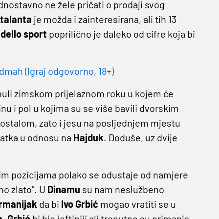
dnostavno ne žele pričati o prodaji svog
talanta
je možda i zainteresirana, ali tih 13
dello
sport
poprilično je daleko od cifre koja bi
dmah (Igraj odgovorno, 18+)
uli zimskom prijelaznom roku u kojem će
u i pol u kojima su se više bavili dvorskim
stalom, zato i jesu na posljednjem mjestu
tatka u odnosu na
Hajduk
. Doduše, uz dvije
kim pozicijama polako se odustaje od namjere
ho zlato”. U
Dinamu
su nam neslužbeno
rmanijak
da bi
Ivo
Grbić
mogao vratiti se u
m
.
Grbić
bi bio jeftiniji ali trenutno su primanja