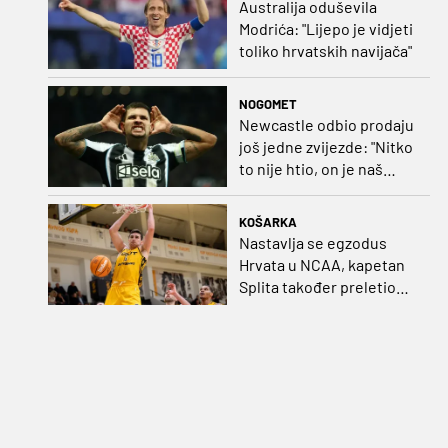
Australija oduševila
Modrića: "Lijepo je vidjeti
toliko hrvatskih navijača"
NOGOMET
Newcastle odbio prodaju
još jedne zvijezde: "Nitko
to nije htio, on je naš
kapetan"
KOŠARKA
Nastavlja se egzodus
Hrvata u NCAA, kapetan
Splita također preletio
Atlantik