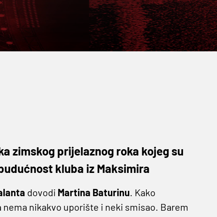
a zimskog prijelaznog roka kojeg su
u budućnost kluba iz Maksimira
alanta
dovodi
Martina
Baturinu
. Kako
oja nema nikakvo uporište i neki smisao. Barem