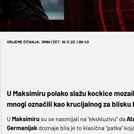
VRIJEME ČITANJA: 3MIN | ČET. 16.11.23. | 09:43
U Maksimiru polako slažu kockice mozaik
mnogi označili kao krucijalnog za blisk
U
Maksimiru
su se nasmijali na “ekskluzivu” da
At
Germanijak
doznaje bila je to klasična “patka” k