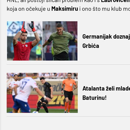
koja on očekuje u
Maksimiru
i ono što mu klub mo
Germanijak doznaj
Grbića
Atalanta želi mlade
Baturinu!