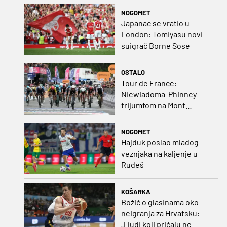
NOGOMET
Japanac se vratio u
London: Tomiyasu novi
suigrač Borne Sose
OSTALO
Tour de France:
Niewiadoma-Phinney
trijumfom na Mont
Ventoux preuzela žutu
majicu
NOGOMET
Hajduk poslao mladog
veznjaka na kaljenje u
Rudeš
KOŠARKA
Božić o glasinama oko
neigranja za Hrvatsku:
„Ljudi koji pričaju ne