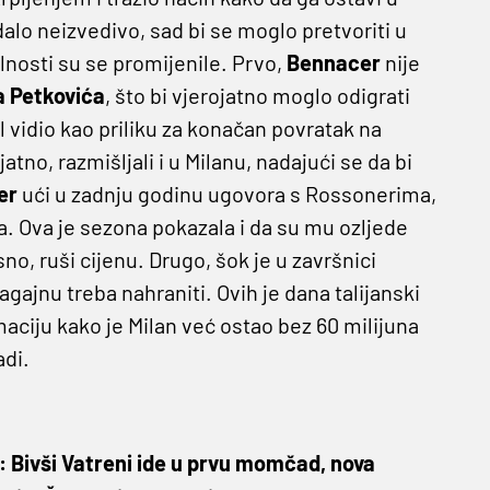
alo neizvedivo, sad bi se moglo pretvoriti u
olnosti su se promijenile. Prvo,
Bennacer
nije
a Petkovića
, što bi vjerojatno moglo odigrati
l vidio kao priliku za konačan povratak na
jatno, razmišljali i u Milanu, nadajući se da bi
er
ući u zadnju godinu ugovora s Rossonerima,
ra. Ova je sezona pokazala i da su mu ozljede
sno, ruši cijenu. Drugo, šok je u završnici
agajnu treba nahraniti. Ovih je dana talijanski
aciju kako je Milan već ostao bez 60 milijuna
adi.
 Bivši Vatreni ide u prvu momčad, nova