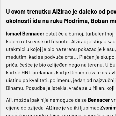
U ovom trenutku Alžirac je daleko od po
okolnosti ide na ruku Modrima, Boban m
Ismaël Bennacer
ostat će u burnoj, turbulentnoj,
kojem retku više od fusnote. Alžirac je stigao kao
utakmici u kojoj je bio na terenu pokazao je klasu
međutim, kad se podvuče crta... Plaćen je skupo, 
priča, češće je bio ozlijeđen nego na terenu. U Euro
kad se HNL prelamao, kad je Dinamo rivale ostavlja
uistinu po kvaliteti, po imenu, jedan od najzvučnij
Dinamu. Posudba je istekla, vraća se u Milan, koji 
Ali, možda ipak nije nemoguće da se
Bennacer
vr
cijene do ozljeda, Alžirac je veliki ljubimac
Zvonim
neobične epizode stajao iza njega, naoružao se str