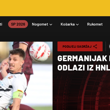
ti
SP 2026
Nogomet
Košarka
Rukomet
PODIJELI SADRŽAJ
GERMANIJAK 
ODLAZI IZ HN