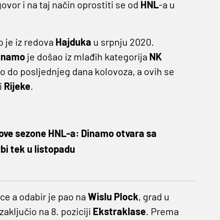
vor i na taj način oprostiti se od
HNL
-a u
 je iz redova
Hajduka
u srpnju 2020.
inamo
je došao iz mlađih kategorija
NK
jao do posljednjeg dana kolovoza, a ovih se
i
Rijeke
.
ove sezone HNL-a: Dinamo otvara sa
bi tek u listopadu
ce a odabir je pao na
Wislu
Plock
, grad u
zaključio na 8. poziciji
Ekstraklase
. Prema