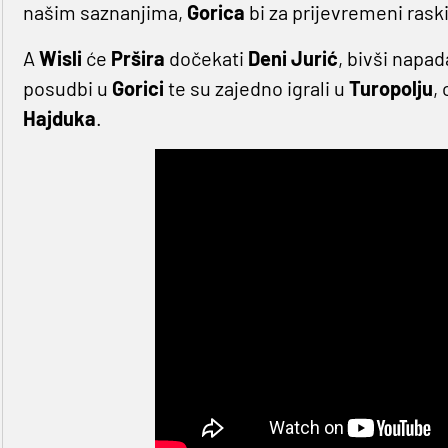
našim saznanjima,
Gorica
bi za prijevremeni rask
A
Wisli
će
Pršira
dočekati
Deni
Jurić
, bivši napa
posudbi u
Gorici
te su zajedno igrali u
Turopolju
,
Hajduka
.