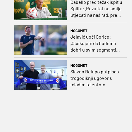
Cabello pred težak ispit u
Splitu: „Rezultat ne smije
utjecati na naš rad, pred
nama je dugo prvenstvo“
NOGOMET
Jelavić uoči Gorice:
„Očekujem da budemo
dobri u svim segmentima
igre i pobjedu“
NOGOMET
Slaven Belupo potpisao
trogodišnji ugovor s
mladim talentom