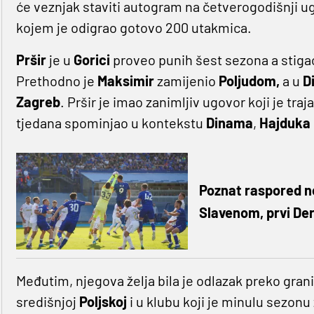
će veznjak staviti autogram na četverogodišnji ugo
kojem je odigrao gotovo 200 utakmica.
Pršir
je u
Gorici
proveo punih šest sezona a stigao
Prethodno je
Maksimir
zamijenio
Poljudom,
a u
D
Zagreb
. Pršir
je imao zanimljiv ugovor koji je tra
tjedana spominjao u kontekstu
Dinama
,
Hajduka
Poznat raspored n
Slavenom, prvi Der
Međutim, njegova želja bila je odlazak preko grani
središnjoj
Poljskoj
i u klubu koji je minulu sezonu 