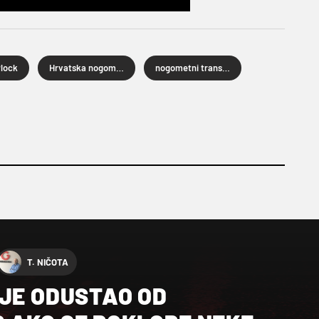
Plock
Hrvatska nogometna liga
nogometni transferi
T. NIČOTA
IJE ODUSTAO OD