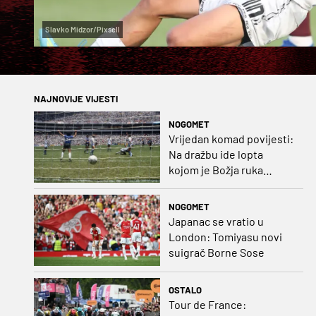
Slavko Midzor/Pixsell
NAJNOVIJE VIJESTI
NOGOMET
Vrijedan komad povijesti:
Na dražbu ide lopta
kojom je Božja ruka
postigla gol
NOGOMET
Japanac se vratio u
London: Tomiyasu novi
suigrač Borne Sose
OSTALO
Tour de France: