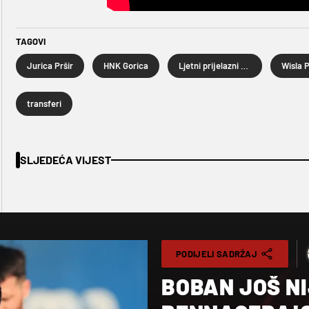
TAGOVI
Jurica Pršir
HNK Gorica
Ljetni prijelazni rok 2026.
Wisla 
transferi
SLJEDEĆA VIJEST
PODIJELI SADRŽAJ
BOBAN JOŠ N