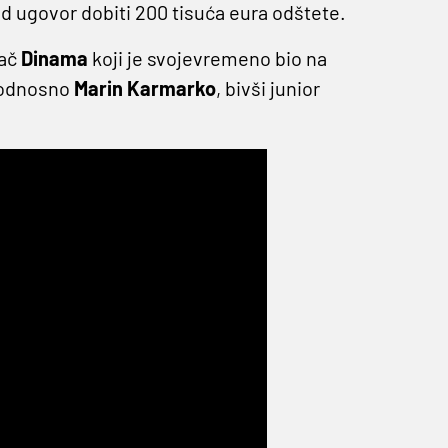
id ugovor dobiti 200 tisuća eura odštete.
dač
Dinama
koji je svojevremeno bio na
 odnosno
Marin
Karmarko
, bivši junior