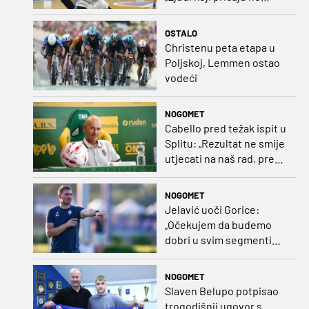
plaćaju mi račune, ne
osvrćem se komentare
OSTALO
dušebrižnika“
Christenu peta etapa u
Poljskoj, Lemmen ostao
vodeći
NOGOMET
Cabello pred težak ispit u
Splitu: „Rezultat ne smije
utjecati na naš rad, pred
nama je dugo prvenstvo“
NOGOMET
Jelavić uoči Gorice:
„Očekujem da budemo
dobri u svim segmentima
igre i pobjedu“
NOGOMET
Slaven Belupo potpisao
trogodišnji ugovor s