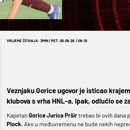
VRIJEME ČITANJA: 3MIN | PET. 05.06.26. | 08:10
Veznjaku Gorice ugovor je isticao krajem
klubova s vrha HNL-a. Ipak, odlučio se z
Kapetan
Gorice Jurica
Pršir
trebao bi ovih dana p
Plock
. Ako u međuvremenu ne bude nekih nepred