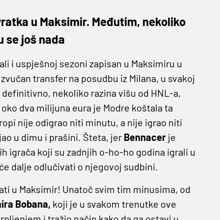
vratka u Maksimir. Međutim, nekoliko
u se još nada
 ali i uspješnoj sezoni zapisan u Maksimiru u
 zvučan transfer na posudbu iz Milana, u svakoj
, definitivno, nekoliko razina višu od HNL-a,
oko dva milijuna eura je Modre koštala ta
pi nije odigrao niti minutu, a nije igrao niti
o u dimu i prašini. Šteta, jer
Bennacer
je
ih igrača koji su zadnjih o-ho-ho godina igrali u
će dalje odlučivati o njegovoj sudbini.
ati u Maksimir! Unatoč svim tim minusima, od
ira Bobana,
koji je u svakom trenutke ove
pljenjem i tražio način kako da ga ostavi u