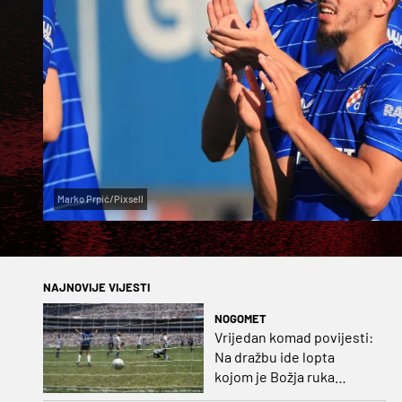
Marko Prpić/Pixsell
NAJNOVIJE VIJESTI
NOGOMET
Vrijedan komad povijesti:
Na dražbu ide lopta
kojom je Božja ruka
postigla gol