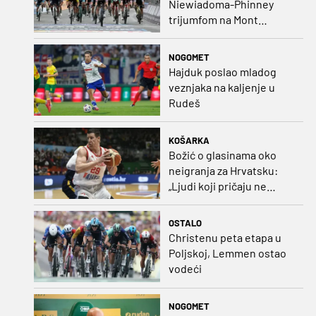
Niewiadoma-Phinney
trijumfom na Mont
Ventoux preuzela žutu
majicu
NOGOMET
Hajduk poslao mladog
veznjaka na kaljenje u
Rudeš
KOŠARKA
Božić o glasinama oko
neigranja za Hrvatsku:
„Ljudi koji pričaju ne
plaćaju mi račune, ne
osvrćem se komentare
OSTALO
dušebrižnika“
Christenu peta etapa u
Poljskoj, Lemmen ostao
vodeći
NOGOMET