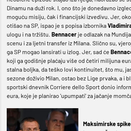
Dinamu na duži rok. I, ono što je donedavno izgled
moguću misiju, čak i financijski izvedivu. Jer, ok
otišao na SP, ispao je s popisa izbornika
Vladimir
ulogu i na tržištu.
Bennacer
je odlazak na Mundija
scenu i za ljetni transfer iz Milana. Slično su, vjero
ga SP mogao lansirati u izlog. Jer, sad će
Bennac
koji ga godišnje plaćaju više od četiri milijuna eu
stalna boljka, da teško lovi kontinuitet, što mu, ja
sezone doživio Milan, ostao bez Lige prvaka, a i bl
sportski dnevnik Corriere dello Sport donio inform
eura, koje je planirao 'upumpati' za jačanje momč
Maksimirske spike: