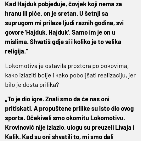
Kad Hajduk pobjeđuje, čovjek koji nema za
hranu ili piće, on je sretan. U šetnji sa
suprugom mi prilaze ljudi raznih godina, svi
govore 'Hajduk, Hajduk'. Samo im je on u
mislima. Shvatiš gdje si i koliko je to velika
religija.“
Lokomotiva je ostavila prostora po bokovima,
kako izlaziti bolje i kako poboljšati realizaciju, jer
bilo je dosta prilika?
„To je dio igre. Znali smo da će nas oni
pritiskati. A propuštene prilike su isto dio ovog
sporta. Očekivali smo okomitu Lokomotivu.
Krovinović nije izlazio, ulogu su preuzeli Livaja i
Kalik. Kad su oni shvatili to, mi smo dali