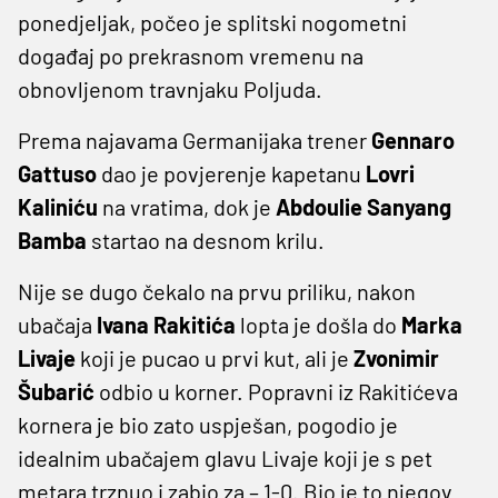
ponedjeljak, počeo je splitski nogometni
događaj po prekrasnom vremenu na
obnovljenom travnjaku Poljuda.
Prema najavama Germanijaka trener
Gennaro
Gattuso
dao je povjerenje kapetanu
Lovri
Kaliniću
na vratima, dok je
Abdoulie Sanyang
Bamba
startao na desnom krilu.
Nije se dugo čekalo na prvu priliku, nakon
ubačaja
Ivana Rakitića
lopta je došla do
Marka
Livaje
koji je pucao u prvi kut, ali je
Zvonimir
Šubarić
odbio u korner. Popravni iz Rakitićeva
kornera je bio zato uspješan, pogodio je
idealnim ubačajem glavu Livaje koji je s pet
metara trznuo i zabio za – 1-0. Bio je to njegov