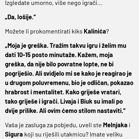
Izgledate umorno, više nego igrači...
„Da, lošije.“
Možete li prokomentirati kiks
Kalinića
?
„Moja je greška. Tražim takvu igru i želim mu
dati 10-15 posto minutaže. Kažem, moja
greška, da nije bilo povratne lopte, ne bi
pogriješio. Ali svidjelo mi se kako je reagirao je
u drugom poluvremenu, bio je odličan, pokazao
hrabrost i mentalitet. Kako griješe vratari,
tako griješe i igrači. Livaja i Biuk su imali po
dvije prilike. Ali ovim ćemo stilom nastaviti.“
Vaša je zasluga za pobjedu, uveli ste
Melnjaka
i
Sigura
koji su riješili utakmicu? Imate veliku