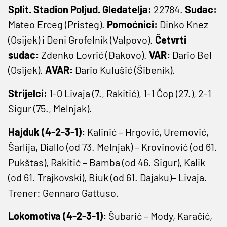
Split. Stadion Poljud. Gledatelja:
22784.
Sudac:
Mateo Erceg (Pristeg).
Pomoćnici:
Dinko Knez
(Osijek) i Deni Grofelnik (Valpovo).
Četvrti
sudac:
Zdenko Lovrić (Đakovo).
VAR:
Dario Bel
(Osijek).
AVAR:
Dario Kulušić (Šibenik).
Strijelci:
1-0 Livaja (7., Rakitić), 1-1 Čop (27.), 2-1
Sigur (75., Melnjak).
Hajduk (4-2-3-1):
Kalinić – Hrgović, Uremović,
Šarlija, Diallo (od 73. Melnjak) – Krovinović (od 61.
Pukštas), Rakitić – Bamba (od 46. Sigur), Kalik
(od 61. Trajkovski), Biuk (od 61. Dajaku)– Livaja.
Trener: Gennaro Gattuso.
Lokomotiva (4-2-3-1):
Šubarić – Mody, Karačić,