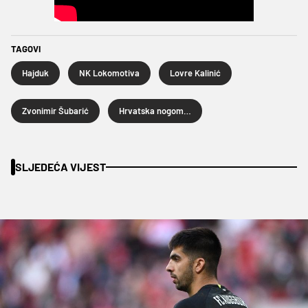
TAGOVI
Hajduk
NK Lokomotiva
Lovre Kalinić
Zvonimir Šubarić
Hrvatska nogometna liga
SLJEDEĆA VIJEST