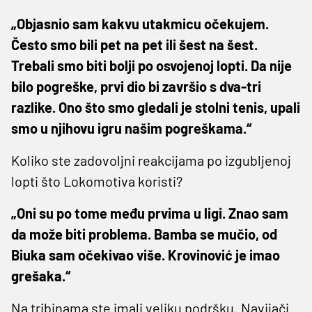
„Objasnio sam kakvu utakmicu očekujem.
Često smo bili pet na pet ili šest na šest.
Trebali smo biti bolji po osvojenoj lopti. Da nije
bilo pogreške, prvi dio bi završio s dva-tri
razlike. Ono što smo gledali je stolni tenis, upali
smo u njihovu igru našim pogreškama.“
Koliko ste zadovoljni reakcijama po izgubljenoj
lopti što Lokomotiva koristi?
„Oni su po tome među prvima u ligi. Znao sam
da može biti problema. Bamba se mučio, od
Biuka sam očekivao više. Krovinović je imao
grešaka.“
Na tribinama ste imali veliku podršku. Navijači