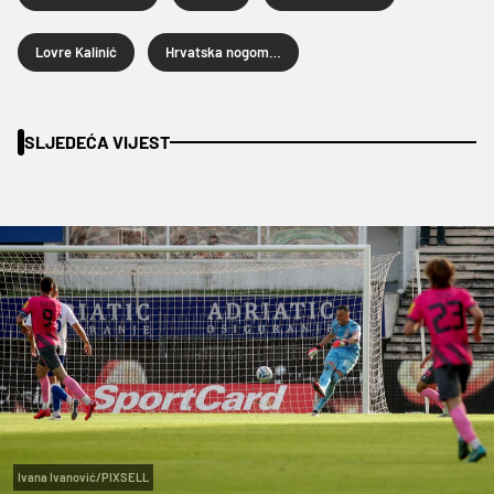
Lovre Kalinić
Hrvatska nogometna liga
SLJEDEĆA VIJEST
Ivana Ivanović/PIXSELL