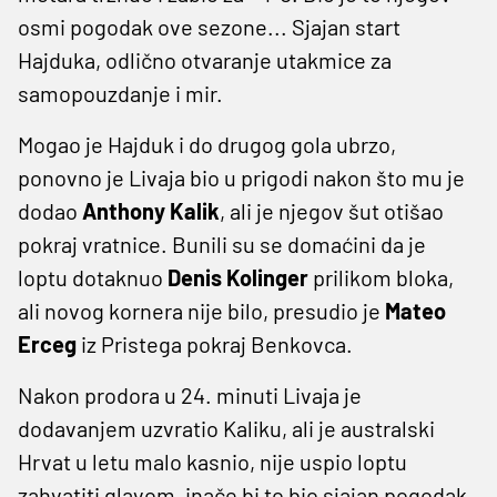
osmi pogodak ove sezone... Sjajan start
Hajduka, odlično otvaranje utakmice za
samopouzdanje i mir.
Mogao je Hajduk i do drugog gola ubrzo,
ponovno je Livaja bio u prigodi nakon što mu je
dodao
Anthony Kalik
, ali je njegov šut otišao
pokraj vratnice. Bunili su se domaćini da je
loptu dotaknuo
Denis Kolinger
prilikom bloka,
ali novog kornera nije bilo, presudio je
Mateo
Erceg
iz Pristega pokraj Benkovca.
Nakon prodora u 24. minuti Livaja je
dodavanjem uzvratio Kaliku, ali je australski
Hrvat u letu malo kasnio, nije uspio loptu
zahvatiti glavom, inače bi to bio sjajan pogodak