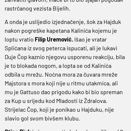
rastrčanog vezista Bijelih.
A onda je uslijedio izjednačenje, šok za Hajduk
nakon pogreške kapetana Kalinića kojemu je
loptu vratio
Filip Uremović.
Išao je vratar
Splićana iz svog peterca ispucati, ali je lukavi
Duje Čop kaznio njegovu usporenu reakciju, bila
je to blokada nogom, a lopta se od Kalinića
odbila u mrežu. Noćna mora za čuvara mreže
Majstora s mora koji nije u ritmu utakmica, ali
mu je Gattuso dao prigodu kako bi bio spreman
za Kup u srijedu kod Mladosti iz Ždralova.
Strijelac Čop, koji je ponikao u Hajduku, nije
slavio gol svom bivšem klubu.