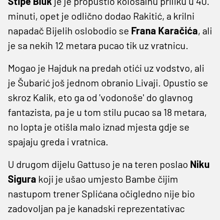
Stipe Biuk
je je propustio kolosalnu priliku u 40.
minuti, opet je odlično dodao Rakitić, a krilni
napadač Bijelih oslobodio se
Frana Karačića
, ali
je sa nekih 12 metara pucao tik uz vratnicu.
Mogao je Hajduk na predah otići uz vodstvo, ali
je Šubarić još jednom obranio Livaji. Opustio se
skroz Kalik, eto ga od 'vodonoše' do glavnog
fantazista, pa je u tom stilu pucao sa 18 metara,
no lopta je otišla malo iznad mjesta gdje se
spajaju greda i vratnica.
U drugom dijelu Gattuso je na teren poslao
Niku
Sigura
koji je ušao umjesto Bambe čijim
nastupom trener Splićana očigledno nije bio
zadovoljan pa je kanadski reprezentativac