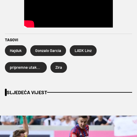
TAGOVI
Hajduk
Gonzalo Garcia
LASK Linz
pripremne utakmice
Zira
SLJEDEĆA VIJEST