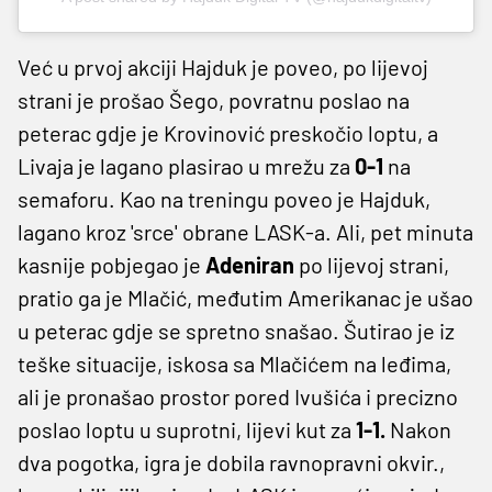
Već u prvoj akciji Hajduk je poveo, po lijevoj
strani je prošao Šego, povratnu poslao na
peterac gdje je Krovinović preskočio loptu, a
Livaja je lagano plasirao u mrežu za
0-1
na
semaforu. Kao na treningu poveo je Hajduk,
lagano kroz 'srce' obrane LASK-a. Ali, pet minuta
kasnije pobjegao je
Adeniran
po lijevoj strani,
pratio ga je Mlačić, međutim Amerikanac je ušao
u peterac gdje se spretno snašao. Šutirao je iz
teške situacije, iskosa sa Mlačićem na leđima,
ali je pronašao prostor pored Ivušića i precizno
poslao loptu u suprotni, lijevi kut za
1-1.
Nakon
dva pogotka, igra je dobila ravnopravni okvir.,