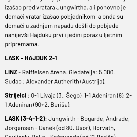
izašao pred vratara Jungwirtha, ali ponovno je
domaći vratar izašao pobjednikom, a onda su
domaći u zadnjem napadu došli do pobjede
nanijevši Hajduku prvi i jedini poraz u ljetnim
pripremama.
LASK - HAJDUK
2-1
LINZ
- Raiffeisen Arena. Gledatelja: 5.000.
Sudac : Alexander Autherith (Austrija).
Strijelci
: 0-1 Livaja (3., Šego), 1-1 Adeniran (8), 2-
1 Adeniran (90+2, Beriša).
LASK (3-4-1-2)
: Jungwirth - Bogarde, Andrade,
Jorgensen - Danek (od 80. Usor), Horvath,
Coulibaly, Bello - Kačavenda (od 71.Beriša) -