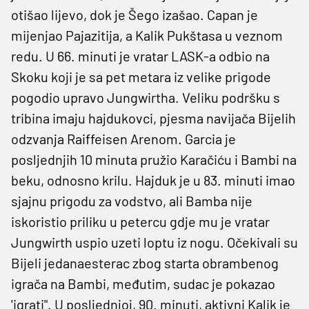
otišao lijevo, dok je Šego izašao. Capan je
mijenjao Pajazitija, a Kalik Pukštasa u veznom
redu. U 66. minuti je vratar LASK-a odbio na
Skoku koji je sa pet metara iz velike prigode
pogodio upravo Jungwirtha. Veliku podršku s
tribina imaju hajdukovci, pjesma navijača Bijelih
odzvanja Raiffeisen Arenom. Garcia je
posljednjih 10 minuta pružio Karačiću i Bambi na
beku, odnosno krilu. Hajduk je u 83. minuti imao
sjajnu prigodu za vodstvo, ali Bamba nije
iskoristio priliku u petercu gdje mu je vratar
Jungwirth uspio uzeti loptu iz nogu. Očekivali su
Bijeli jedanaesterac zbog starta obrambenog
igrača na Bambi, međutim, sudac je pokazao
'igrati". U posljednjoj, 90. minuti, aktivni Kalik je