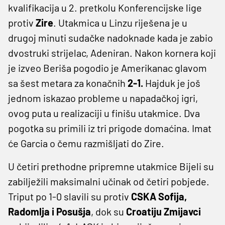
kvalifikacija u 2. pretkolu Konferencijske lige
protiv
Zire
. Utakmica u Linzu riješena je u
drugoj minuti sudačke nadoknade kada je zabio
dvostruki strijelac, Adeniran. Nakon kornera koji
je izveo Beriša pogodio je Amerikanac glavom
sa šest metara za konačnih
2-1.
Hajduk je još
jednom iskazao probleme u napadačkoj igri,
ovog puta u realizaciji u finišu utakmice. Dva
pogotka su primili iz tri prigode domaćina. Imat
će Garcia o čemu razmišljati do Zire.
U četiri prethodne pripremne utakmice Bijeli su
zabilježili maksimalni učinak od četiri pobjede.
Triput po 1-0 slavili su protiv
CSKA Sofija,
Radomlja i Posušja
, dok su
Croatiju Zmijavci