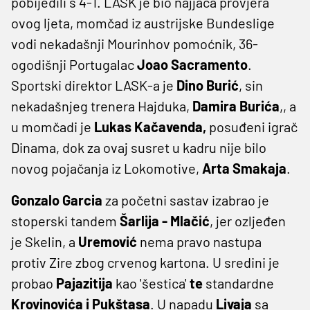
pobijedili s 4-1. LASK je bio najjača provjera
ovog ljeta, momčad iz austrijske Bundeslige
vodi nekadašnji Mourinhov pomoćnik, 36-
ogodišnji Portugalac
Joao Sacramento
.
Sportski direktor LASK-a je
Dino Burić
, sin
nekadašnjeg trenera Hajduka,
Damira Burića
,, a
u momčadi je
Lukas Kačavenda,
posuđeni igrač
Dinama, dok za ovaj susret u kadru nije bilo
novog pojačanja iz Lokomotive,
Arta Smakaja
.
Gonzalo Garcia
za početni sastav izabrao je
stoperski tandem
Šarlija - Mlačić
, jer ozljeđen
je Skelin, a
Uremović
nema pravo nastupa
protiv Zire zbog crvenog kartona. U sredini je
probao
Pajazitija
kao 'šestica'
te
standardne
Krovinovića i Pukštasa
. U napadu
Livaja
sa