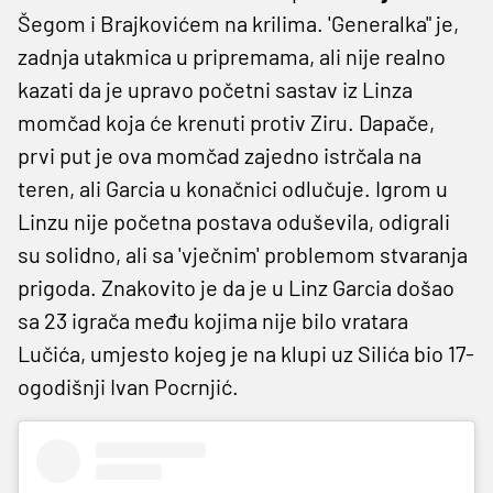
Šegom i Brajkovićem na krilima. 'Generalka" je,
zadnja utakmica u pripremama, ali nije realno
kazati da je upravo početni sastav iz Linza
momčad koja će krenuti protiv Ziru. Dapače,
prvi put je ova momčad zajedno istrčala na
teren, ali Garcia u konačnici odlučuje. Igrom u
Linzu nije početna postava oduševila, odigrali
su solidno, ali sa 'vječnim' problemom stvaranja
prigoda. Znakovito je da je u Linz Garcia došao
sa 23 igrača među kojima nije bilo vratara
Lučića, umjesto kojeg je na klupi uz Silića bio 17-
ogodišnji Ivan Pocrnjić.