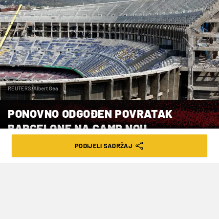
REUTERS/Albert Gea
PONOVNO ODGOĐEN POVRATAK
BARCELONE NA CAMP NOU
PODIJELI SADRŽAJ
VRIJEME ČITANJA: 6MIN | PET. 18.07.25. | 21:02