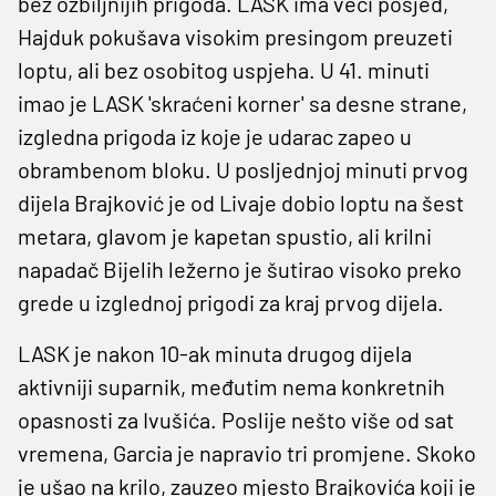
bez ozbiljnijih prigoda. LASK ima veći posjed,
Hajduk pokušava visokim presingom preuzeti
loptu, ali bez osobitog uspjeha. U 41. minuti
imao je LASK 'skraćeni korner' sa desne strane,
izgledna prigoda iz koje je udarac zapeo u
obrambenom bloku. U posljednjoj minuti prvog
dijela Brajković je od Livaje dobio loptu na šest
metara, glavom je kapetan spustio, ali krilni
napadač Bijelih ležerno je šutirao visoko preko
grede u izglednoj prigodi za kraj prvog dijela.
LASK je nakon 10-ak minuta drugog dijela
aktivniji suparnik, međutim nema konkretnih
opasnosti za Ivušića. Poslije nešto više od sat
vremena, Garcia je napravio tri promjene. Skoko
je ušao na krilo, zauzeo mjesto Brajkovića koji je