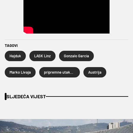
TAGOVI
Hajduk
LASK Linz
Gonzalo Garcia
Marko Livaja
pripremne utakmice
Austrija
SLJEDEĆA VIJEST