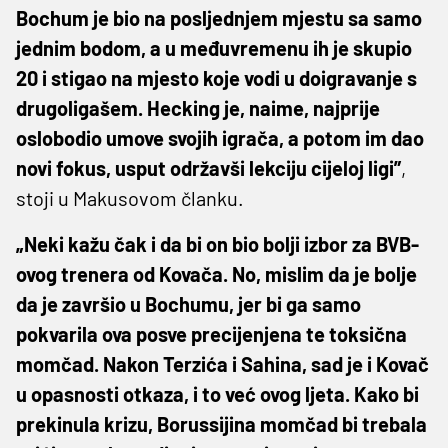
Bochum je bio na posljednjem mjestu sa samo
jednim bodom, a u međuvremenu ih je skupio
20 i stigao na mjesto koje vodi u doigravanje s
drugoligašem. Hecking je, naime, najprije
oslobodio umove svojih igrača, a potom im dao
novi fokus, usput održavši lekciju cijeloj ligi”
,
stoji u Makusovom članku.
„Neki kažu čak i da bi on bio bolji izbor za BVB-
ovog trenera od Kovača. No, mislim da je bolje
da je završio u Bochumu, jer bi ga samo
pokvarila ova posve precijenjena te toksična
momčad. Nakon Terzića i Sahina, sad je i Kovač
u opasnosti otkaza, i to već ovog ljeta. Kako bi
prekinula krizu, Borussijina momčad bi trebala