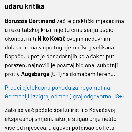
udaru kritika
Borussia Dortmund
več je praktički mjesecima
u rezultatskoj krizi, nije tu crnu seriju uspio
okončati niti
Niko Kovač
svojim nedavnim
dolaskom na klupu tog njemačkog velikana.
Dapače, u pet je dosadašnjih kola čak triput
poražen, najnoviji je posrtaj bio onaj subotnji
protiv
Augsburga
(0-1) na domaćem terenu.
Prouči cjelokupnu ponudu za nogomet na
Germaniji i zaigraj odmah (Igraj odgovorno, 18+)
Zato se već počelo špekulirati i o Kovačevoj
ekspresnoj smjeni, iako je stigao prije nešto
više od mjeseca, a ugovor potpisao do ljeta