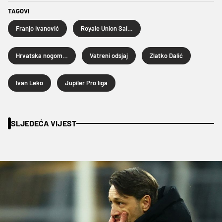
TAGOVI
Franjo Ivanović
Royale Union Saint-Gilloise
Hrvatska nogometna reprezentacija
Vatreni odsjaj
Zlatko Dalić
Ivan Leko
Jupiler Pro liga
SLJEDEĆA VIJEST