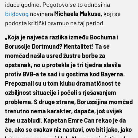
iduće godine. Pogotovo se to odnosi na
Bildovog
novinara
Michaela
Makusa
, koji se
podosta kritički osvrnuo na taj period.
„Koja je najveća razlika između Bochuma i
Borussije Dortmund? Mentalitet! Ta se
momčad našla usred žustre borbe za
opstanak, no u protekla je tri tjedna slavila
protiv BVB-a te sad i u gostima kod Bayerna.
Prepoznali su u tom klubu dramatičnost te
ozbiljnost situacije i počeli s rješavanjem
problema. S druge strane, Borussijina momčad
trenutno nema karakter, dapače, još uvijek
žive u zabludi. Kapetan Emre Can rekao je da
će, ako se ovakav niz nastavi, ovo biti jako, jako