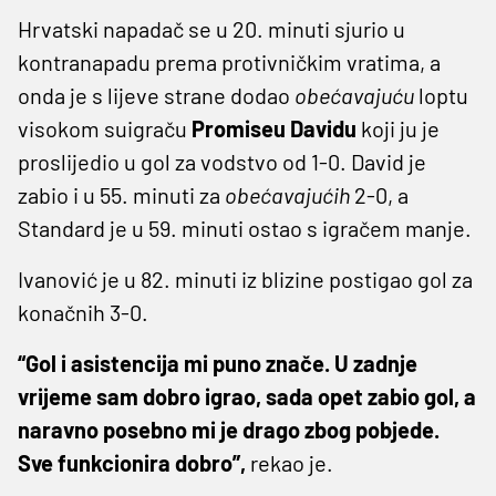
Hrvatski napadač se u 20. minuti sjurio u
kontranapadu prema protivničkim vratima, a
onda je s lijeve strane dodao
obećavajuću
loptu
visokom suigraču
Promiseu Davidu
koji ju je
proslijedio u gol za vodstvo od 1-0. David je
zabio i u 55. minuti za
obećavajućih
2-0, a
Standard je u 59. minuti ostao s igračem manje.
Ivanović je u 82. minuti iz blizine postigao gol za
konačnih 3-0.
“Gol i asistencija mi puno znače. U zadnje
vrijeme sam dobro igrao, sada opet zabio gol, a
naravno posebno mi je drago zbog pobjede.
Sve funkcionira dobro”,
rekao je.