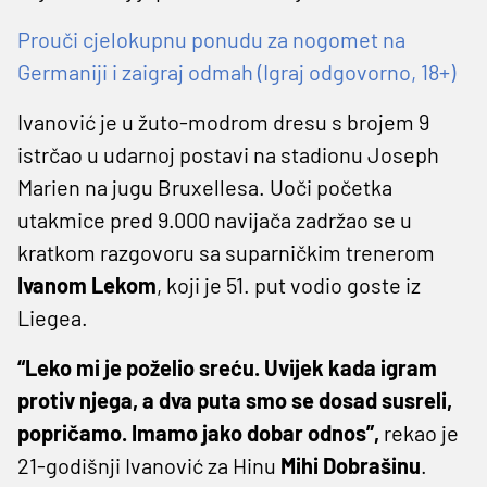
Prouči cjelokupnu ponudu za nogomet na
Germaniji i zaigraj odmah (Igraj odgovorno, 18+)
Ivanović je u žuto-modrom dresu s brojem 9
istrčao u udarnoj postavi na stadionu Joseph
Marien na jugu Bruxellesa. Uoči početka
utakmice pred 9.000 navijača zadržao se u
kratkom razgovoru sa suparničkim trenerom
Ivanom Lekom
, koji je 51. put vodio goste iz
Liegea.
“Leko mi je poželio sreću. Uvijek kada igram
protiv njega, a dva puta smo se dosad susreli,
popričamo. Imamo jako dobar odnos”,
rekao je
21-godišnji Ivanović za Hinu
Mihi Dobrašinu
.