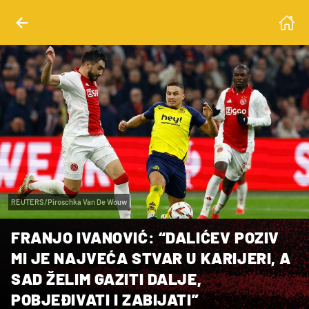
REUTERS/Piroschka Van De Wouw
FRANJO IVANOVIĆ: “DALIĆEV POZIV
MI JE NAJVEĆA STVAR U KARIJERI, A
SAD ŽELIM GAZITI DALJE,
POBJEĐIVATI I ZABIJATI”