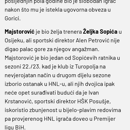
posljednjih pola godine bio je slobodan igrač
nakon što mu je istekla ugovorna obveza u
Gorici.
Majstorović
je bio želja trenera
Željka
Sopića
u
Osijeku, ali sportski direktor Alen Petrović nije
digao palac gore za njegov angažman.
Majstorović je bio jedan od Sopićevih ratnika u
sezoni 22./23. kad je klub iz Turopolja na
nevjerojatan način u drugom dijelu sezone
izborio ostanak u HNL-u, ali njih dvojica ipak
neće opet surađivati budući da je Ivan
Krstanović, sportski direktor HŠK Posušje,
iskoristio zbunjenost u bijelo-plavim redovima
pa provjerenog HNL igrača doveo u Premijer
ligu BiH.