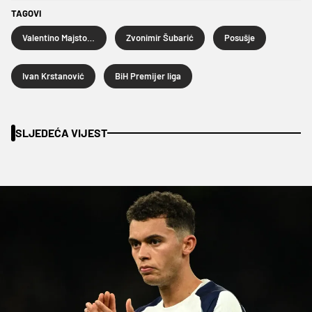
TAGOVI
Valentino Majstorović
Zvonimir Šubarić
Posušje
Ivan Krstanović
BiH Premijer liga
SLJEDEĆA VIJEST