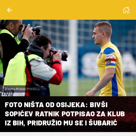
Slavko Midzor/PIXSELL
FOTO NIŠTA OD OSIJEKA: BIVŠI
SOPIĆEV RATNIK POTPISAO ZA KLUB
IZ BIH, PRIDRUŽIO MU SE I ŠUBARIĆ